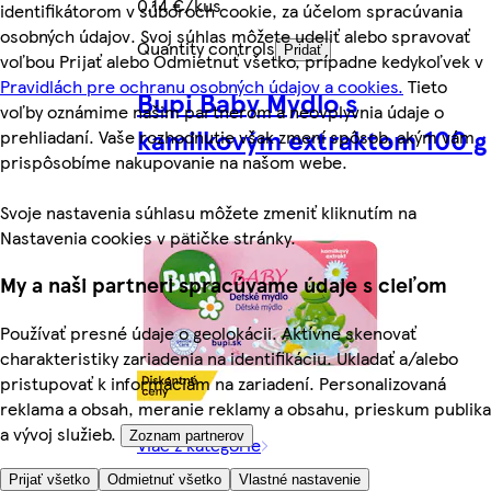
0,14 €/kus
identifikátorom v súboroch cookie, za účelom spracúvania
osobných údajov. Svoj súhlas môžete udeliť alebo spravovať
Quantity controls
Pridať
voľbou Prijať alebo Odmietnuť všetko, prípadne kedykoľvek v
Pravidlách pre ochranu osobných údajov a cookies.
Tieto
Bupi Baby Mydlo s
voľby oznámime našim partnerom a neovplyvnia údaje o
kamilkovým extraktom 100 g
prehliadaní. Vaše rozhodnutie však zmení spôsob, akým vám
prispôsobíme nakupovanie na našom webe.
Svoje nastavenia súhlasu môžete zmeniť kliknutím na
Nastavenia cookies v pätičke stránky.
My a naši partneri spracúvame údaje s cieľom
Používať presné údaje o geolokácii. Aktívne skenovať
charakteristiky zariadenia na identifikáciu. Ukladať a/alebo
pristupovať k informáciám na zariadení. Personalizovaná
reklama a obsah, meranie reklamy a obsahu, prieskum publika
a vývoj služieb.
Zoznam partnerov
Viac z kategórie
Prijať všetko
Odmietnuť všetko
Vlastné nastavenie
0,70 €