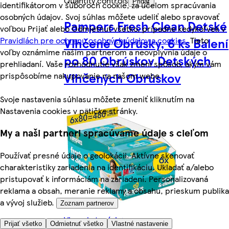
Quantity controls
Pridať
identifikátorom v súboroch cookie, za účelom spracúvania
osobných údajov. Svoj súhlas môžete udeliť alebo spravovať
Pampers Fresh Clean Detské
voľbou Prijať alebo Odmietnuť všetko, prípadne kedykoľvek v
Vlhčené Obrúsky, 6 ks Balení
Pravidlách pre ochranu osobných údajov a cookies.
Tieto
voľby oznámime našim partnerom a neovplyvnia údaje o
po 80 Obrúskov Detských
prehliadaní. Vaše rozhodnutie však zmení spôsob, akým vám
Vlhčených Obrúskov
prispôsobíme nakupovanie na našom webe.
Svoje nastavenia súhlasu môžete zmeniť kliknutím na
Nastavenia cookies v pätičke stránky.
My a naši partneri spracúvame údaje s cieľom
Používať presné údaje o geolokácii. Aktívne skenovať
charakteristiky zariadenia na identifikáciu. Ukladať a/alebo
pristupovať k informáciám na zariadení. Personalizovaná
reklama a obsah, meranie reklamy a obsahu, prieskum publika
a vývoj služieb.
Zoznam partnerov
Viac z kategórie
Prijať všetko
Odmietnuť všetko
Vlastné nastavenie