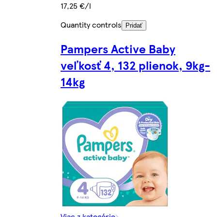
17,25 €/l
Quantity controls
Pridať
Pampers Active Baby
veľkosť 4, 132 plienok, 9kg-
14kg
Viac z kategórie