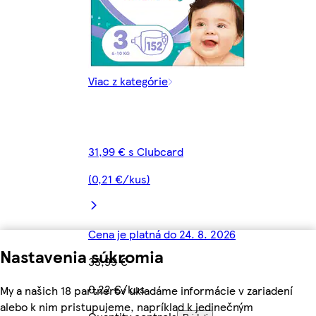
Viac z kategórie
31,99 € s Clubcard
(0,21 €/kus)
Cena je platná do 24. 8. 2026
Nastavenia súkromia
33,99 €
0,22 €/kus
My a našich 18 partnerov ukladáme informácie v zariadení
alebo k nim pristupujeme, napríklad k jedinečným