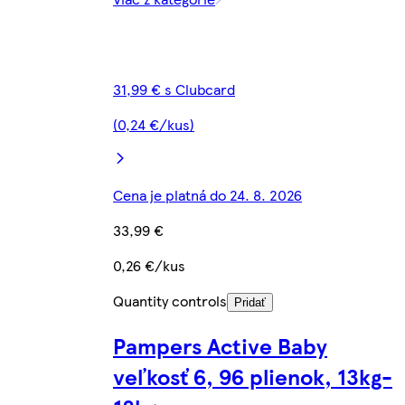
31,99 € s Clubcard
(0,24 €/kus)
Cena je platná do 24. 8. 2026
33,99 €
0,26 €/kus
Quantity controls
Pridať
Pampers Active Baby
veľkosť 6, 96 plienok, 13kg-