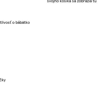
svojho košíka sa zobrazia tu
tlivosť o bábätko
čky