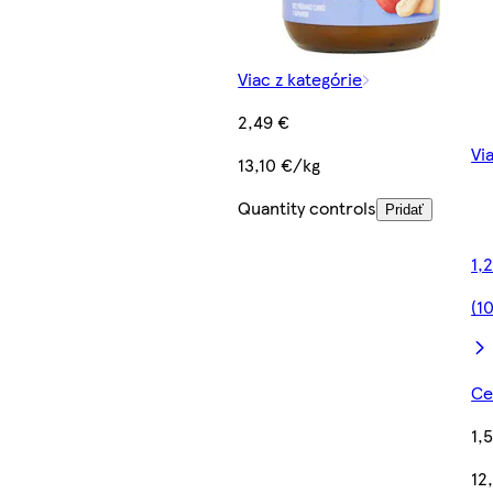
Viac z kategórie
2,49 €
Vi
13,10 €/kg
Quantity controls
Pridať
1,
(1
Ce
1,
12