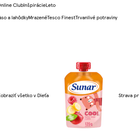
nline Club
Inšpirácie
Leto
so a lahôdky
Mrazené
Tesco Finest
Trvanlivé potraviny
Zobraziť všetko v Dieťa
Strava pr