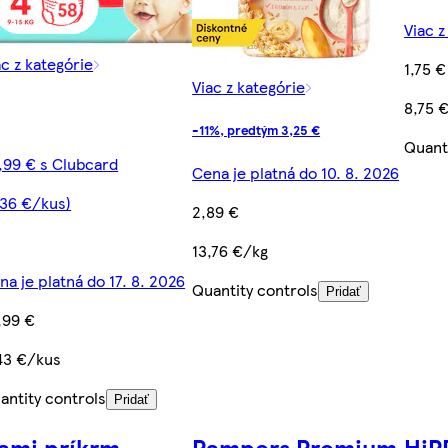
Viac z
ac z kategórie
1,75 €
Viac z kategórie
8,75 
-11%, predtým 3,25 €
Quant
,99 € s Clubcard
Cena je platná do 10. 8. 2026
,36 €/kus)
2,89 €
13,76 €/kg
na je platná do 17. 8. 2026
Quantity controls
Pridať
,99 €
43 €/kus
antity controls
Pridať
ami príkrm
Pampers Premium
HiP