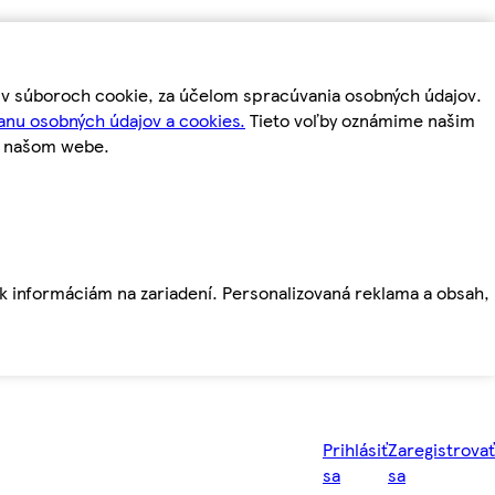
m v súboroch cookie, za účelom spracúvania osobných údajov.
anu osobných údajov a cookies.
Tieto voľby oznámime našim
a našom webe.
ť k informáciám na zariadení. Personalizovaná reklama a obsah,
Prihlásiť
Zaregistrovať
sa
sa