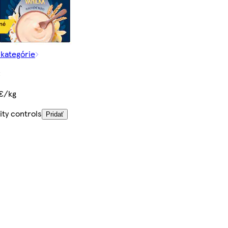
 kategórie
€
 €/kg
ity controls
Pridať