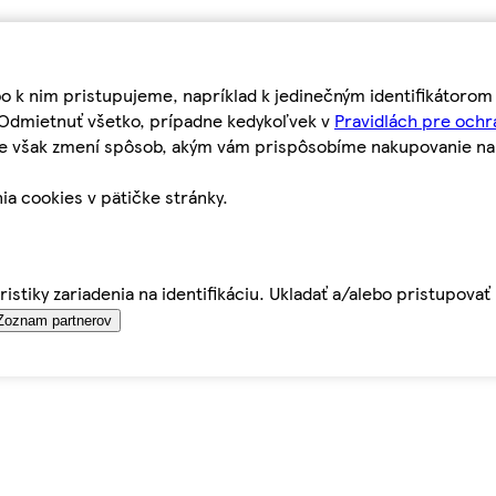
bo k nim pristupujeme, napríklad k jedinečným identifikátoro
o Odmietnuť všetko, prípadne kedykoľvek v
Pravidlách pre ochr
tie však zmení spôsob, akým vám prispôsobíme nakupovanie n
ia cookies v pätičke stránky.
istiky zariadenia na identifikáciu. Ukladať a/alebo pristupova
Zoznam partnerov