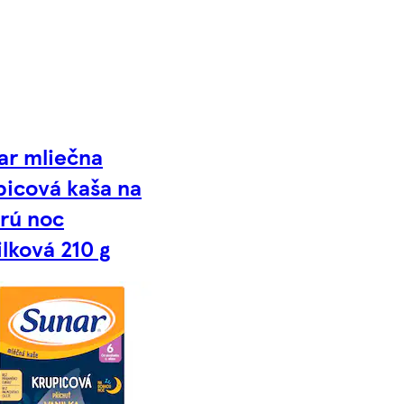
ar mliečna
picová kaša na
rú noc
ilková 210 g