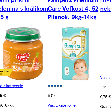
elenina s králikom
Care Veľkosť 4, 52
nekt
25 g
Plienok, 9kg-14kg
Viac z
ac z kategórie
1,95 
45 €
5 (1)
9,75 €
,60 €/kg
Viac z kategórie
Quant