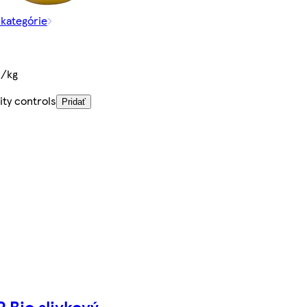
 kategórie
€/kg
ity controls
Pridať
P Bio slivkový