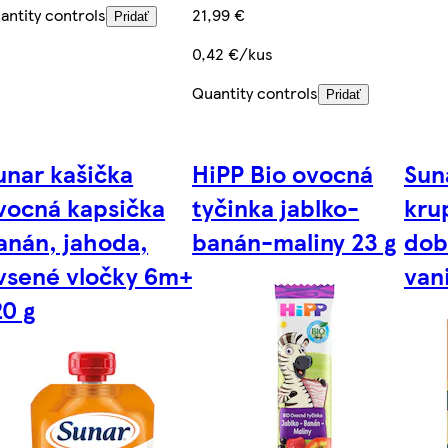
antity controls
21,99 €
Pridať
0,42 €/kus
Quantity controls
Pridať
unar kašička
HiPP Bio ovocná
Sun
vocná kapsička
tyčinka jablko-
kru
anán, jahoda,
banán-maliny 23 g
dob
vsené vločky 6m+,
van
20 g