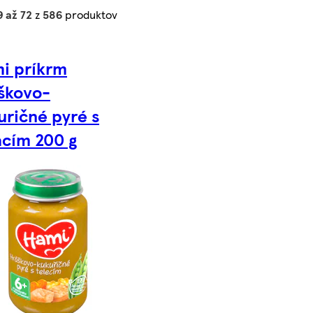
9 až 72
z
586
produktov
i príkrm
škovo-
uričné pyré s
acím 200 g