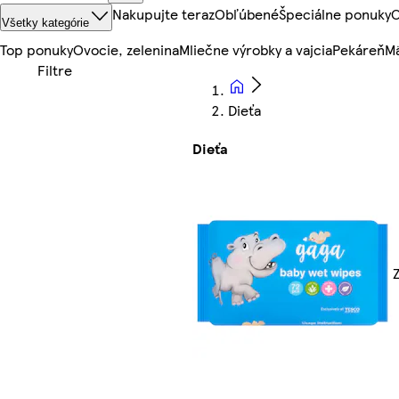
Nakupujte teraz
Obľúbené
Špeciálne ponuky
O
Všetky kategórie
Top ponuky
Ovocie, zelenina
Mliečne výrobky a vajcia
Pekáreň
Mä
Dieťa
Dieťa