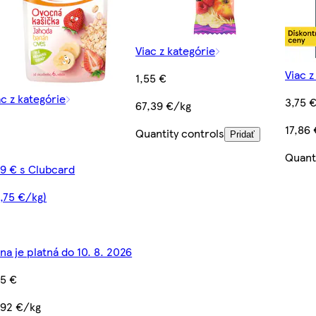
Viac z kategórie
Viac z
1,55 €
ac z kategórie
3,75 
67,39 €/kg
17,86
Quantity controls
Pridať
Quant
29 € s Clubcard
0,75 €/kg)
na je platná do 10. 8. 2026
55 €
,92 €/kg