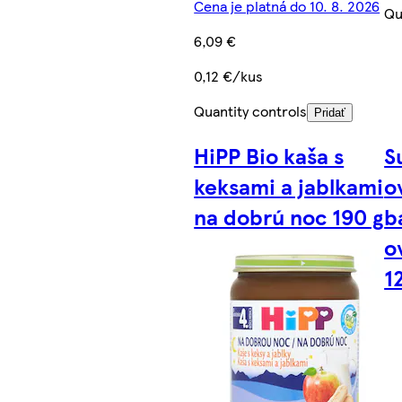
Cena je platná do 10. 8. 2026
Qu
6,09 €
0,12 €/kus
Quantity controls
Pridať
HiPP Bio kaša s
S
keksami a jablkami
o
na dobrú noc 190 g
b
o
1