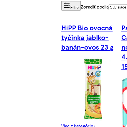
Zoradiť podľa
Filtre
HiPP Bio ovocná
P
tyčinka jablko-
C
banán-ovos 23 g
n
4
1
Viac z kategórie