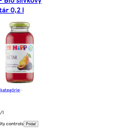
ár 0,2 l
 kategórie
€
/l
ity controls
Pridať