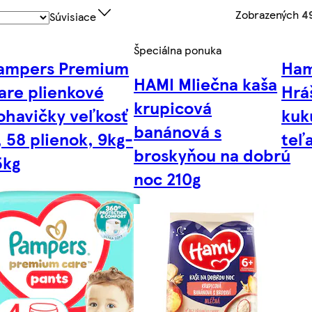
Zobrazených
4
Súvisiace
Špeciálna ponuka
ampers Premium
Ham
HAMI Mliečna kaša
are plienkové
Hrá
krupicová
ohavičky veľkosť
kuk
banánová s
, 58 plienok, 9kg-
teľ
broskyňou na dobrú
5kg
noc 210g