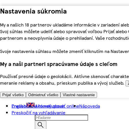
Nastavenia súkromia
My a našich 18 partnerov ukladáme informácie v zariadení ale
Svoj súhlas môžete udeliť alebo spravovať voľbou Prijať aleb
partnerom a neovplyvnia údaje o prehliadaní. Vaše rozhodnu
Svoje nastavenia súhlasu môžete zmeniť kliknutím na Nastaven
My a naši partneri spracúvame údaje s cieľom
Používať presné údaje o geolokácii. Aktívne skenovať charakter
meranie reklamy a obsahu, prieskum publika a vývoj služieb.
Prijať všetko
Odmietnuť všetko
Vlastné nastavenie
Preskočiť na hlavný obsah
English
Ako nakupovať online
Nápoveda
Preskočiť na vyhľadávanie