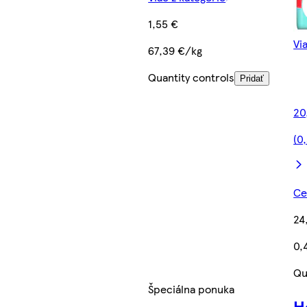
1,55 €
Vi
67,39 €/kg
Quantity controls
Pridať
20
(0
Ce
24
0,
Qu
Špeciálna ponuka
H