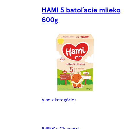
HAMI 5 batoľacie mlieko
600g
Viac z kategórie
8,69 € s Clubcard