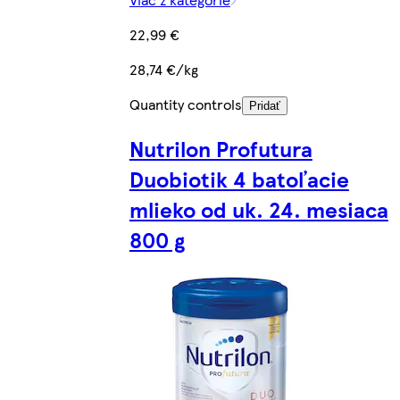
22,99 €
28,74 €/kg
Quantity controls
Pridať
Nutrilon Profutura
Duobiotik 4 batoľacie
mlieko od uk. 24. mesiaca
800 g