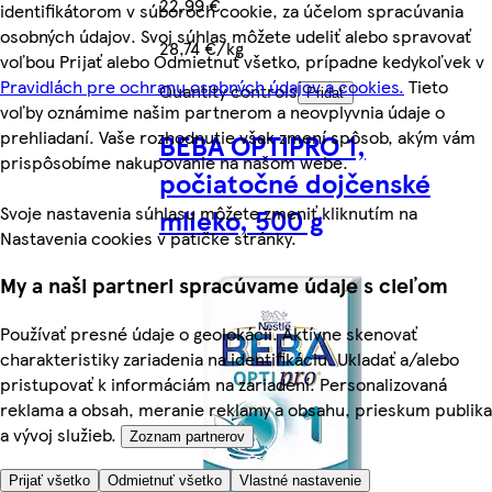
22,99 €
identifikátorom v súboroch cookie, za účelom spracúvania
osobných údajov. Svoj súhlas môžete udeliť alebo spravovať
28,74 €/kg
voľbou Prijať alebo Odmietnuť všetko, prípadne kedykoľvek v
Pravidlách pre ochranu osobných údajov a cookies.
Tieto
Quantity controls
Pridať
voľby oznámime našim partnerom a neovplyvnia údaje o
prehliadaní. Vaše rozhodnutie však zmení spôsob, akým vám
BEBA OPTIPRO 1,
prispôsobíme nakupovanie na našom webe.
počiatočné dojčenské
Svoje nastavenia súhlasu môžete zmeniť kliknutím na
mlieko, 500 g
Nastavenia cookies v pätičke stránky.
My a naši partneri spracúvame údaje s cieľom
Používať presné údaje o geolokácii. Aktívne skenovať
charakteristiky zariadenia na identifikáciu. Ukladať a/alebo
pristupovať k informáciám na zariadení. Personalizovaná
reklama a obsah, meranie reklamy a obsahu, prieskum publika
a vývoj služieb.
Zoznam partnerov
Prijať všetko
Odmietnuť všetko
Vlastné nastavenie