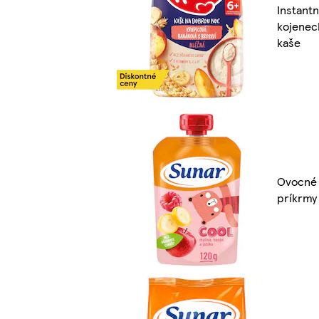
Instant
kojenec
kaše
Ovocné
príkrmy