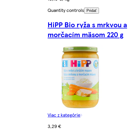
Quantity controls
Pridať
HiPP Bio ryža s mrkvou a
morčacím mäsom 220 g
Viac z kategórie
3,29 €