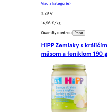
Viac z kategórie
3,29 €
14,96 €/kg
Quantity controls
Pridať
HiPP Zemiaky s králičím
mäsom a feniklom 190 g