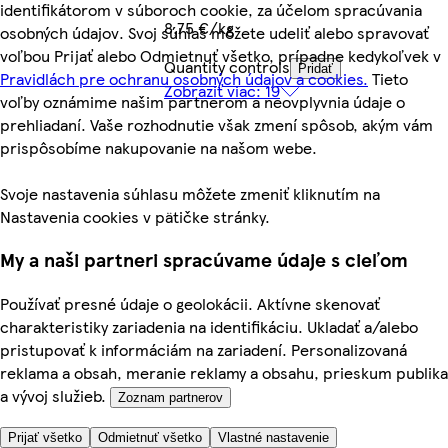
identifikátorom v súboroch cookie, za účelom spracúvania
8,75 €/kg
osobných údajov. Svoj súhlas môžete udeliť alebo spravovať
voľbou Prijať alebo Odmietnuť všetko, prípadne kedykoľvek v
Quantity controls
Pridať
Pravidlách pre ochranu osobných údajov a cookies.
Tieto
Zobraziť viac: 19
voľby oznámime našim partnerom a neovplyvnia údaje o
prehliadaní. Vaše rozhodnutie však zmení spôsob, akým vám
prispôsobíme nakupovanie na našom webe.
Svoje nastavenia súhlasu môžete zmeniť kliknutím na
Nastavenia cookies v pätičke stránky.
My a naši partneri spracúvame údaje s cieľom
Používať presné údaje o geolokácii. Aktívne skenovať
charakteristiky zariadenia na identifikáciu. Ukladať a/alebo
pristupovať k informáciám na zariadení. Personalizovaná
reklama a obsah, meranie reklamy a obsahu, prieskum publika
a vývoj služieb.
Zoznam partnerov
Prijať všetko
Odmietnuť všetko
Vlastné nastavenie