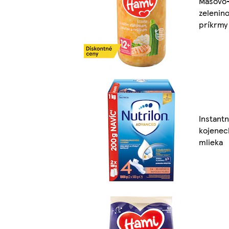
Mäsovo
zelenin
príkrmy
Instant
kojenec
mlieka