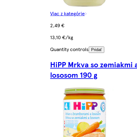
Viac z kategórie
2,49 €
13,10 €/kg
Quantity controls
Pridať
HiPP Mrkva so zemiakmi 
lososom 190 g