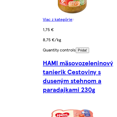
Viac z kategórie
1,75 €
8,75 €/kg
Quantity controls
Pridať
HAMI mäsovozeleninový
tanierik Cestoviny s
duseným stehnom a
paradajkami 230g