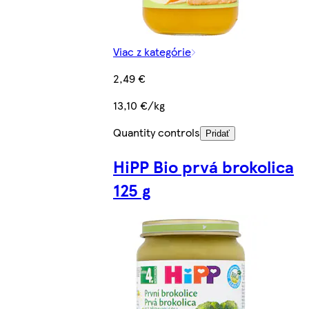
Viac z kategórie
2,49 €
13,10 €/kg
Quantity controls
Pridať
HiPP Bio prvá brokolica
125 g