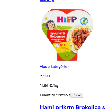
Viac z kategórie
2,99 €
11,96 €/kg
Quantity controls
Pridať
Hami príkrm Brokolica s