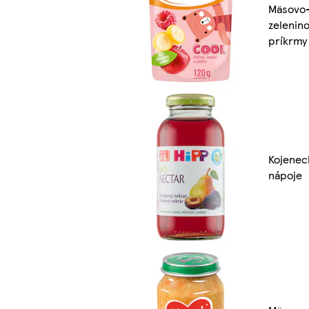
Mäsovo
zelenin
príkrmy
Kojenec
nápoje