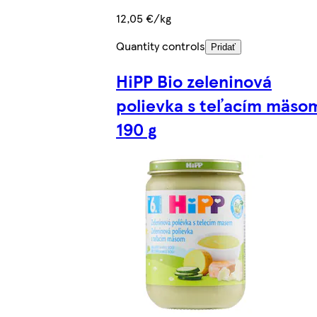
12,05 €/kg
Quantity controls
Pridať
HiPP Bio zeleninová
polievka s teľacím mäso
190 g