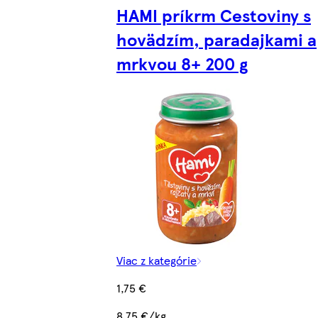
HAMI príkrm Cestoviny s
hovädzím, paradajkami a
mrkvou 8+ 200 g
Viac z kategórie
1,75 €
8,75 €/kg