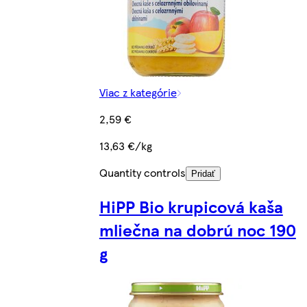
Viac z kategórie
2,59 €
13,63 €/kg
Quantity controls
Pridať
HiPP Bio krupicová kaša
mliečna na dobrú noc 190
g