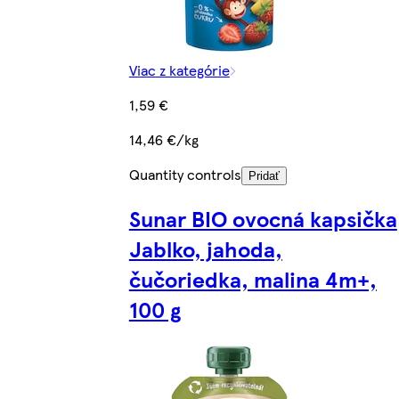
Viac z kategórie
1,59 €
14,46 €/kg
Quantity controls
Pridať
Sunar BIO ovocná kapsička
Jablko, jahoda,
čučoriedka, malina 4m+,
100 g