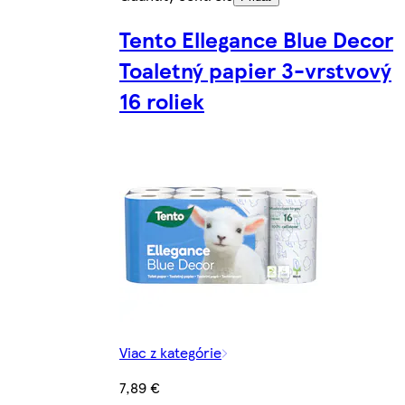
Tento Ellegance Blue Decor
Toaletný papier 3-vrstvový
16 roliek
Viac z kategórie
7,89 €