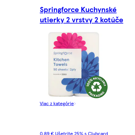
Springforce Kuchynské
utierky 2 vrstvy 2 kotúče
Viac z kategórie
0,89 € Ušetrite 25% s Clubcard