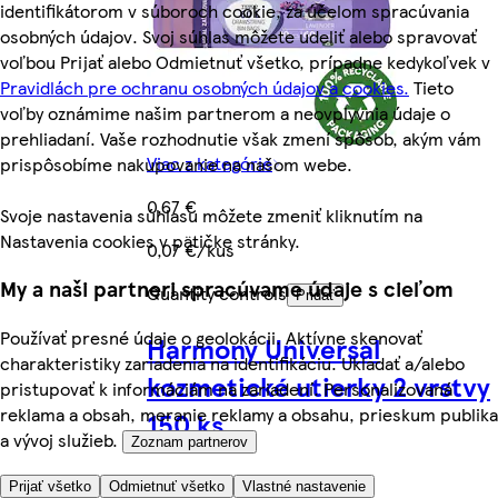
identifikátorom v súboroch cookie, za účelom spracúvania
osobných údajov. Svoj súhlas môžete udeliť alebo spravovať
voľbou Prijať alebo Odmietnuť všetko, prípadne kedykoľvek v
Pravidlách pre ochranu osobných údajov a cookies.
Tieto
voľby oznámime našim partnerom a neovplyvnia údaje o
prehliadaní. Vaše rozhodnutie však zmení spôsob, akým vám
Viac z kategórie
prispôsobíme nakupovanie na našom webe.
0,67 €
Svoje nastavenia súhlasu môžete zmeniť kliknutím na
Nastavenia cookies v pätičke stránky.
0,07 €/kus
My a naši partneri spracúvame údaje s cieľom
Quantity controls
Pridať
Používať presné údaje o geolokácii. Aktívne skenovať
Harmony Universal
charakteristiky zariadenia na identifikáciu. Ukladať a/alebo
kozmetické utierky 2 vrstvy
pristupovať k informáciám na zariadení. Personalizovaná
reklama a obsah, meranie reklamy a obsahu, prieskum publika
150 ks
a vývoj služieb.
Zoznam partnerov
Prijať všetko
Odmietnuť všetko
Vlastné nastavenie