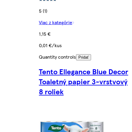
5 (1)
Viac z kategórie
1,15 €
0,01 €/kus
Quantity controls
Pridať
Tento Ellegance Blue Decor
Toaletný papier 3-vrstvový
8 roliek