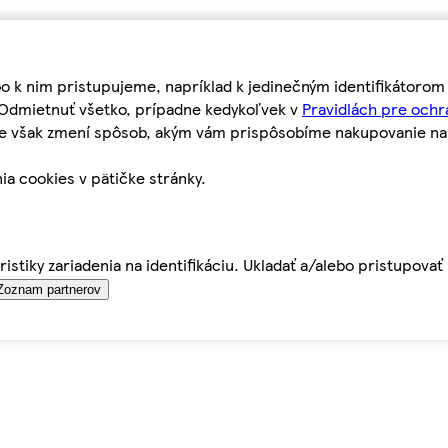
bo k nim pristupujeme, napríklad k jedinečným identifikátoro
o Odmietnuť všetko, prípadne kedykoľvek v
Pravidlách pre ochr
tie však zmení spôsob, akým vám prispôsobíme nakupovanie n
ia cookies v pätičke stránky.
istiky zariadenia na identifikáciu. Ukladať a/alebo pristupova
Zoznam partnerov