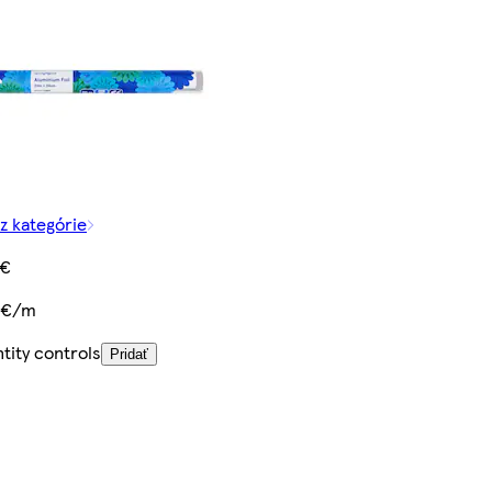
 z kategórie
 €
 €/m
tity controls
Pridať