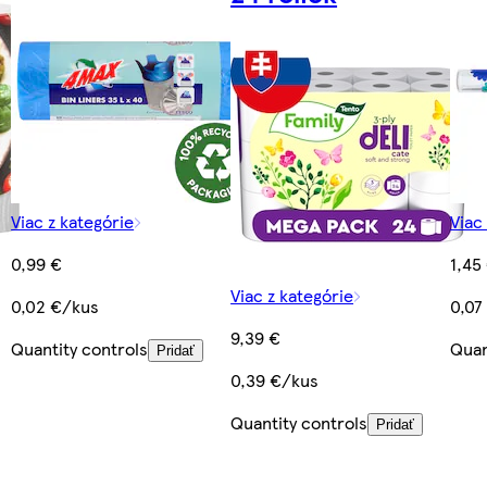
Viac z kategórie
Viac
0,99 €
1,45
Viac z kategórie
0,02 €/kus
0,07
9,39 €
Quantity controls
Quan
Pridať
0,39 €/kus
Quantity controls
Pridať