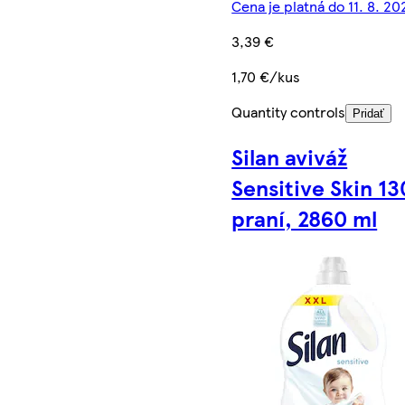
Cena je platná do 11. 8. 20
3,39 €
1,70 €/kus
Quantity controls
Pridať
Silan aviváž
Sensitive Skin 13
praní, 2860 ml