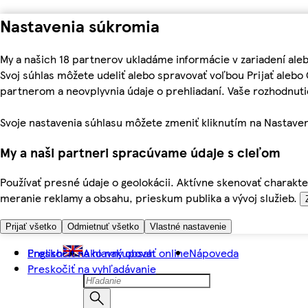
Nastavenia súkromia
My a našich 18 partnerov ukladáme informácie v zariadení ale
Svoj súhlas môžete udeliť alebo spravovať voľbou Prijať aleb
partnerom a neovplyvnia údaje o prehliadaní. Vaše rozhodnu
Svoje nastavenia súhlasu môžete zmeniť kliknutím na Nastaven
My a naši partneri spracúvame údaje s cieľom
Používať presné údaje o geolokácii. Aktívne skenovať charakter
meranie reklamy a obsahu, prieskum publika a vývoj služieb.
Prijať všetko
Odmietnuť všetko
Vlastné nastavenie
Preskočiť na hlavný obsah
English
Ako nakupovať online
Nápoveda
Preskočiť na vyhľadávanie