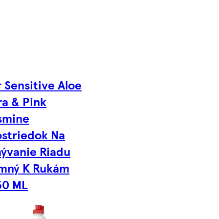
 Sensitive Aloe
ra & Pink
smine
ostriedok Na
ývanie Riadu
mný K Rukám
50 ML