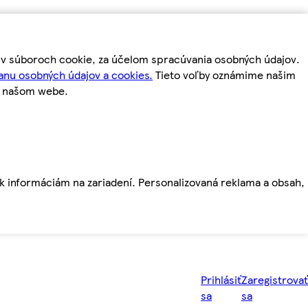
m v súboroch cookie, za účelom spracúvania osobných údajov.
anu osobných údajov a cookies.
Tieto voľby oznámime našim
a našom webe.
ť k informáciám na zariadení. Personalizovaná reklama a obsah,
Prihlásiť
Zaregistrovať
sa
sa