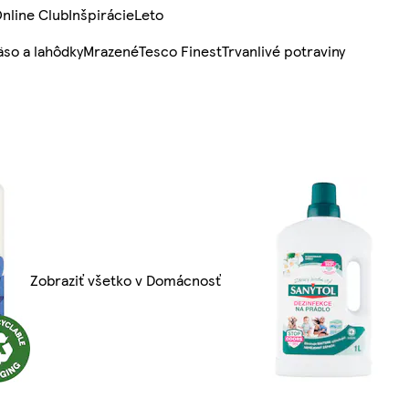
nline Club
Inšpirácie
Leto
so a lahôdky
Mrazené
Tesco Finest
Trvanlivé potraviny
Zobraziť všetko v Domácnosť