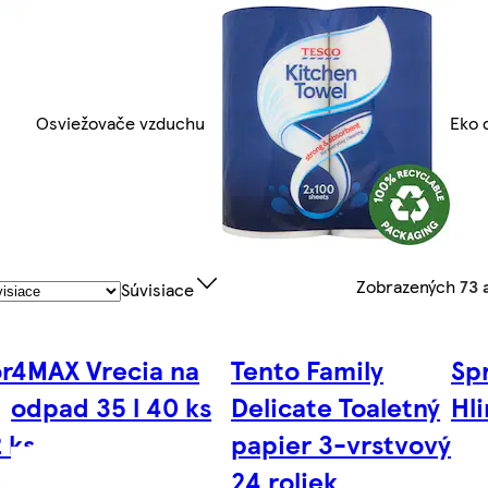
Osviežovače vzduchu
Eko 
Zobrazených
73 
Súvisiace
r
4MAX Vrecia na
Tento Family
Sp
odpad 35 l 40 ks
Delicate Toaletný
Hli
2 ks
papier 3-vrstvový
24 roliek