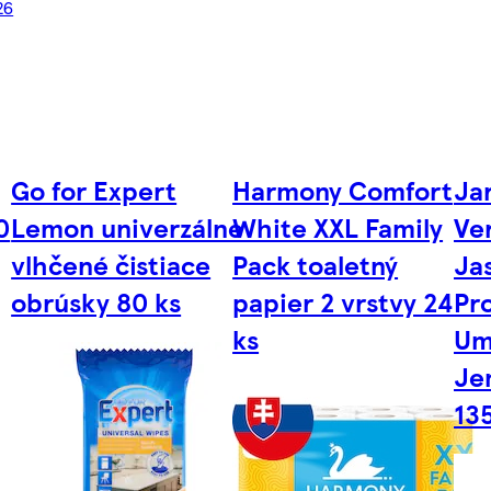
26
Go for Expert
Harmony Comfort
Jar
0
Lemon univerzálne
White XXL Family
Ve
vlhčené čistiace
Pack toaletný
Ja
obrúsky 80 ks
papier 2 vrstvy 24
Pr
ks
Um
Je
13