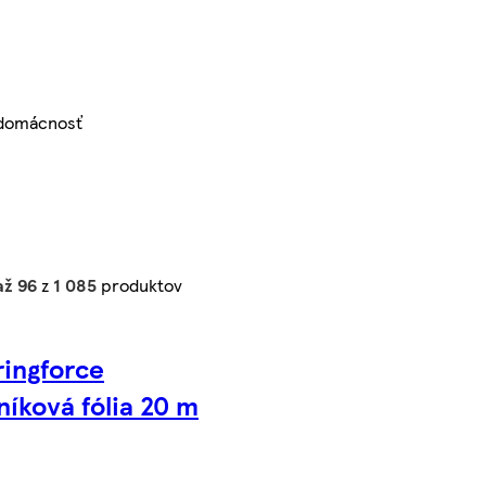
domácnosť
až 96
z
1 085
produktov
ringforce
níková fólia 20 m