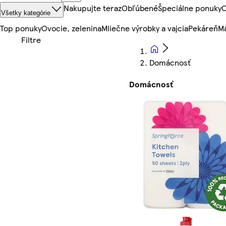
Nakupujte teraz
Obľúbené
Špeciálne ponuky
O
Všetky kategórie
Top ponuky
Ovocie, zelenina
Mliečne výrobky a vajcia
Pekáreň
Mä
Domácnosť
Domácnosť