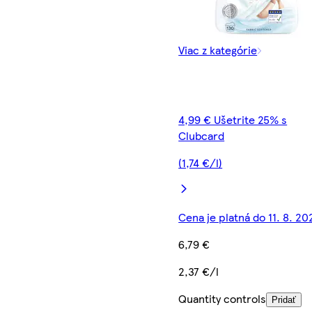
Viac z kategórie
4,99 € Ušetrite 25% s
Clubcard
(1,74 €/l)
Cena je platná do 11. 8. 20
6,79 €
2,37 €/l
Quantity controls
Pridať