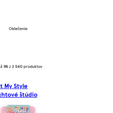
Oblečenie
až 96
z
2 540
produktov
t My Style
htové štúdio