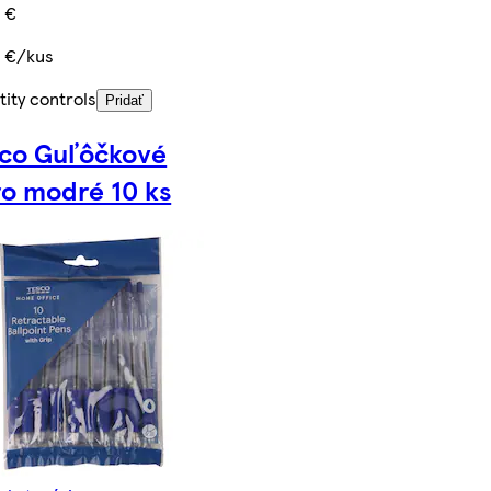
9 €
9 €/kus
ity controls
Pridať
sco Guľôčkové
o modré 10 ks