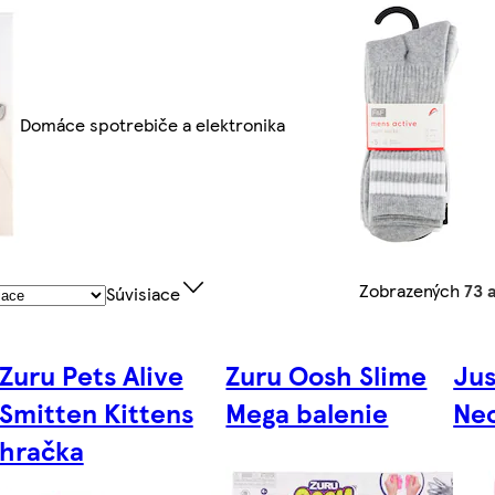
Domáce spotrebiče a elektronika
Zobrazených
73 
Súvisiace
Zuru Pets Alive
Zuru Oosh Slime
Jus
Smitten Kittens
Mega balenie
Nec
hračka