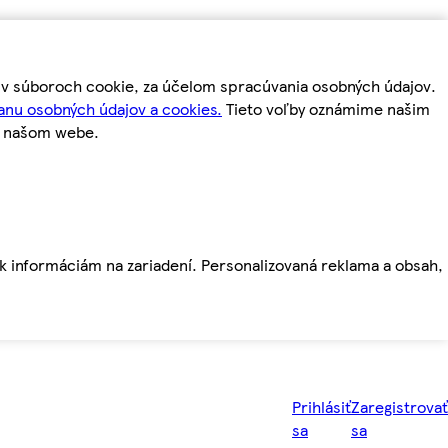
m v súboroch cookie, za účelom spracúvania osobných údajov.
anu osobných údajov a cookies.
Tieto voľby oznámime našim
a našom webe.
ť k informáciám na zariadení. Personalizovaná reklama a obsah,
Prihlásiť
Zaregistrovať
sa
sa