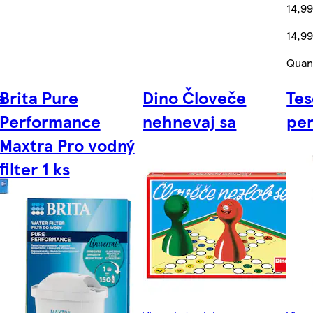
14,9
14,9
Quant
a
Brita Pure
Dino Človeče
Te
Performance
nehnevaj sa
per
Maxtra Pro vodný
filter 1 ks