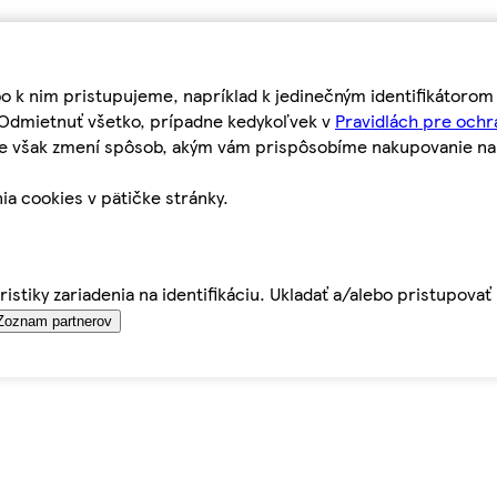
bo k nim pristupujeme, napríklad k jedinečným identifikátoro
o Odmietnuť všetko, prípadne kedykoľvek v
Pravidlách pre ochr
tie však zmení spôsob, akým vám prispôsobíme nakupovanie n
ia cookies v pätičke stránky.
istiky zariadenia na identifikáciu. Ukladať a/alebo pristupova
Zoznam partnerov