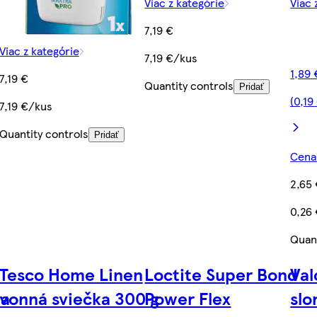
Viac z kategórie
Viac 
7,19 €
Viac z kategórie
7,19 €/kus
1,89 
7,19 €
Quantity controls
Pridať
(0,19
7,19 €/kus
Quantity controls
Pridať
Cena 
2,65
0,26
Quant
Tesco Home Linen
Loctite Super Bond
Val
na
vonná sviečka 300 g
Power Flex
slo