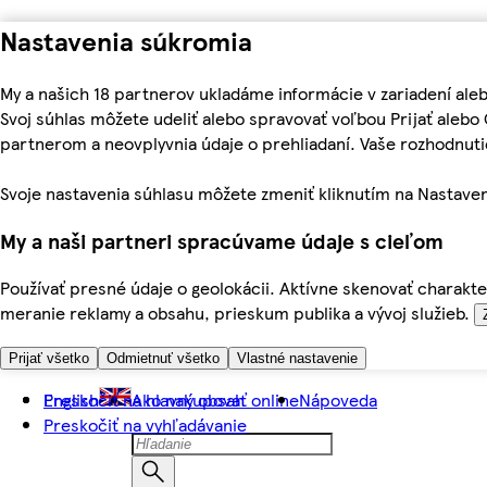
Nastavenia súkromia
My a našich 18 partnerov ukladáme informácie v zariadení ale
Svoj súhlas môžete udeliť alebo spravovať voľbou Prijať aleb
partnerom a neovplyvnia údaje o prehliadaní. Vaše rozhodnu
Svoje nastavenia súhlasu môžete zmeniť kliknutím na Nastaven
My a naši partneri spracúvame údaje s cieľom
Používať presné údaje o geolokácii. Aktívne skenovať charakter
meranie reklamy a obsahu, prieskum publika a vývoj služieb.
Prijať všetko
Odmietnuť všetko
Vlastné nastavenie
Preskočiť na hlavný obsah
English
Ako nakupovať online
Nápoveda
Preskočiť na vyhľadávanie