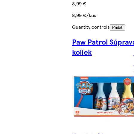
8,99 €
8,99 €/kus
Quantity controls
Pridať
Paw Patrol Súprav
koliek