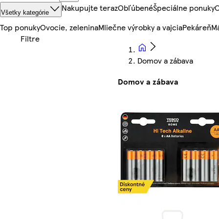
Nakupujte teraz
Obľúbené
Špeciálne ponuky
O
Všetky kategórie
Top ponuky
Ovocie, zelenina
Mliečne výrobky a vajcia
Pekáreň
Mä
Domov a zábava
Domov a zábava