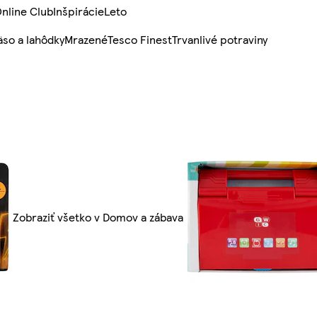
nline Club
Inšpirácie
Leto
so a lahôdky
Mrazené
Tesco Finest
Trvanlivé potraviny
Zobraziť všetko v Domov a zábava