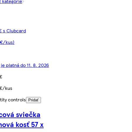
z kategórie
€ s Clubcard
 €/kus)
je platná do 11. 8. 2026
 €
 €/kus
ity controls
Pridať
cová sviečka
nová kosť 57 x