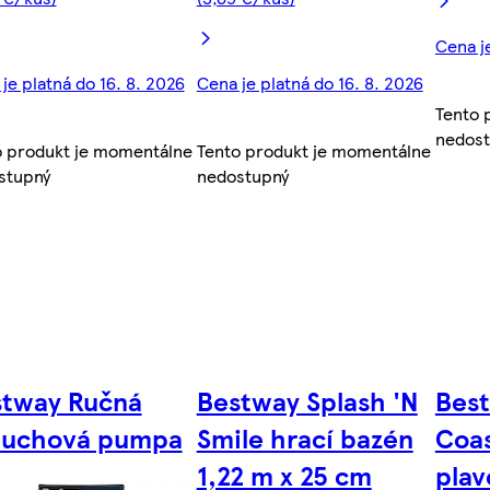
Cena je
je platná do 16. 8. 2026
Cena je platná do 16. 8. 2026
Tento 
nedos
o produkt je momentálne
Tento produkt je momentálne
stupný
nedostupný
stway Ručná
Bestway Splash 'N
Bes
duchová pumpa
Smile hrací bazén
Coas
1,22 m x 25 cm
plav