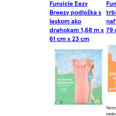
Funsicle Eezy
Fun
Breezy podložka s
trb
leskom ako
naf
drahokam 1,68 m x
79 
61 cm x 23 cm
Tent
nedo