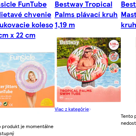
sicle FunTube
Bestway Tropical
Bes
lietavé chvenie
Palms plávací kruh
Mast
ukovacie koleso
1,19 m
kruh
cm x 22 cm
Viac z kategórie
Tento 
nedos
o produkt je momentálne
stupný