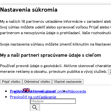
Nastavenia súkromia
My a našich 18 partnerov ukladáme informácie v zariadení ale
Svoj súhlas môžete udeliť alebo spravovať voľbou Prijať aleb
partnerom a neovplyvnia údaje o prehliadaní. Vaše rozhodnu
Svoje nastavenia súhlasu môžete zmeniť kliknutím na Nastaven
My a naši partneri spracúvame údaje s cieľom
Používať presné údaje o geolokácii. Aktívne skenovať charakter
meranie reklamy a obsahu, prieskum publika a vývoj služieb.
Prijať všetko
Odmietnuť všetko
Vlastné nastavenie
Preskočiť na hlavný obsah
English
Ako nakupovať online
Nápoveda
Preskočiť na vyhľadávanie