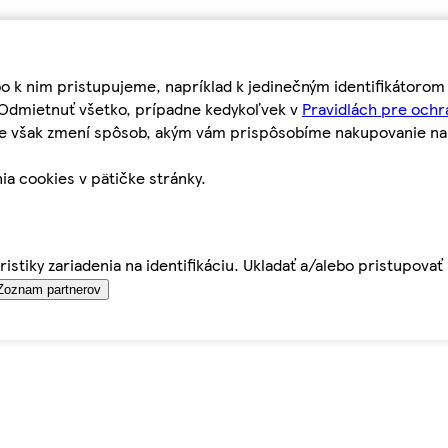
bo k nim pristupujeme, napríklad k jedinečným identifikátoro
o Odmietnuť všetko, prípadne kedykoľvek v
Pravidlách pre ochr
tie však zmení spôsob, akým vám prispôsobíme nakupovanie n
ia cookies v pätičke stránky.
istiky zariadenia na identifikáciu. Ukladať a/alebo pristupova
Zoznam partnerov