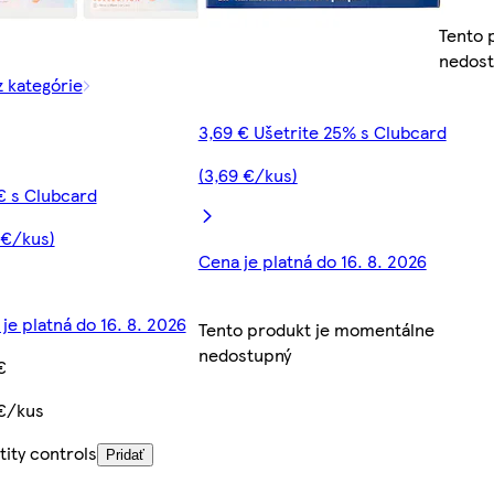
Tento 
nedos
z kategórie
3,69 € Ušetrite 25% s Clubcard
(3,69 €/kus)
€ s Clubcard
 €/kus)
Cena je platná do 16. 8. 2026
je platná do 16. 8. 2026
Tento produkt je momentálne
nedostupný
€
 €/kus
ity controls
Pridať