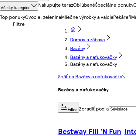
Nakupujte teraz
Obľúbené
Špeciálne ponuky
O
Všetky kategórie
Top ponuky
Ovocie, zelenina
Mliečne výrobky a vajcia
Pekáreň
Mä
Domov a zábava
Bazény
Bazény a nafukovačky
Bazény a nafukovačky
Späť na Bazény a nafukovačky
Bazény a nafukovačky
Zoradiť podľa
Filtre
Bestway Fill 'N Fun
Int