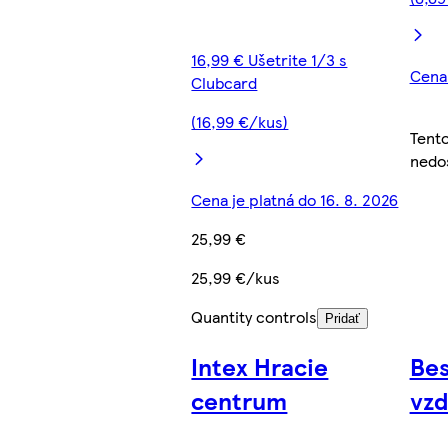
16,99 € Ušetrite 1/3 s
Cena 
Clubcard
(16,99 €/kus)
Tent
nedo
Cena je platná do 16. 8. 2026
25,99 €
25,99 €/kus
Quantity controls
Pridať
Intex Hracie
Be
centrum
vz