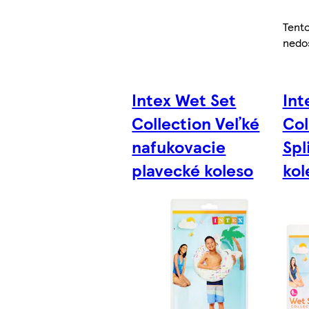
Tent
nedo
Intex Wet Set
Int
Collection Veľké
Col
nafukovacie
Spl
plavecké koleso
kol