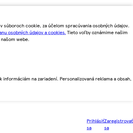
m v súboroch cookie, za účelom spracúvania osobných údajov.
anu osobných údajov a cookies.
Tieto voľby oznámime našim
a našom webe.
ť k informáciám na zariadení. Personalizovaná reklama a obsah,
Prihlásiť
Zaregistrovať
sa
sa