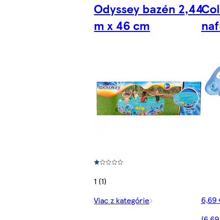
Odyssey bazén 2,44
Col
m x 46 cm
naf
1 (1)
6,69 
Viac z kategórie
(6,69