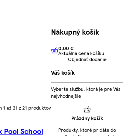
Nákupný košík
0,00 €
Aktuálna cena košíku
0,00 €
Aktuálna cena košíku
Objednať dodanie
Váš košík
Vyberte službu, ktorá je pre Vás
najvhodnejšie
ch
1 až 21
z
21
produktov
Prázdny košík
x Pool School
Produkty, ktoré pridáte do