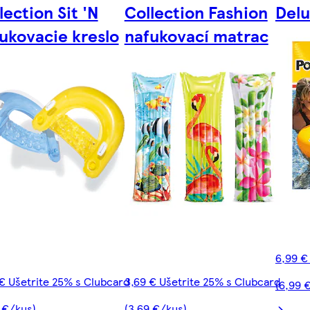
lection Sit 'N
Collection Fashion
Delu
ukovacie kreslo
nafukovací matrac
6,99 €
€ Ušetrite 25% s Clubcard
3,69 € Ušetrite 25% s Clubcard
(6,99 
 €/kus)
(3,69 €/kus)