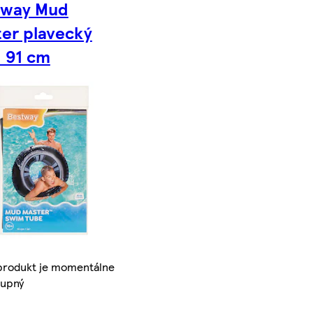
tway Mud
er plavecký
 91 cm
produkt je momentálne
tupný