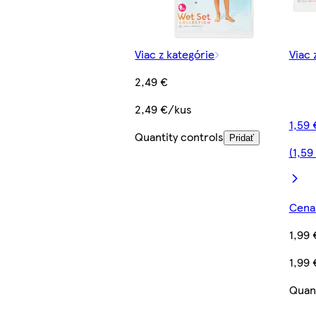
Viac z kategórie
Viac 
2,49 €
2,49 €/kus
1,59 
Quantity controls
Pridať
(1,59
Cena 
1,99 
1,99
Quant