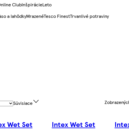
nline Club
Inšpirácie
Leto
so a lahôdky
Mrazené
Tesco Finest
Trvanlivé potraviny
Zobrazený
Súvisiace
ex Wet Set
Intex Wet Set
Inte