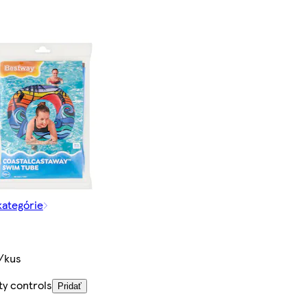
kategórie
/kus
ty controls
Pridať