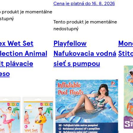
Cena je platná do 16. 8. 2026
o produkt je momentálne
stupný
Tento produkt je momentálne
nedostupný
ex Wet Set
Playfellow
Mon
lection Animal
Nafukovacia vodná
Stit
it plávacie
sieť s pumpou
eso