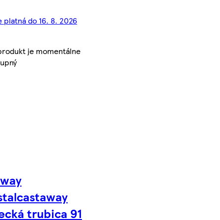
 platná do 16. 8. 2026
produkt je momentálne
tupný
tway
talcastaway
ecká trubica 91