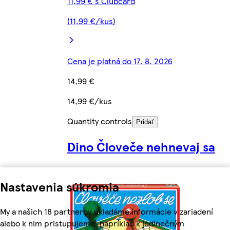
11,99 € s Clubcard
(11,99 €/kus)
Cena je platná do 17. 8. 2026
14,99 €
14,99 €/kus
Quantity controls
Pridať
Dino Človeče nehnevaj sa
Nastavenia súkromia
My a našich 18 partnerov ukladáme informácie v zariadení
alebo k nim pristupujeme, napríklad k jedinečným