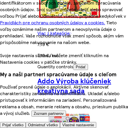
identifikátorom v súboroch cookie, za účelom spracúvania
osobných údajov. Svoj súhlas môžete udeliť alebo spravovať
voľbou Prijať alebo Odmietnuť všetko, prípadne kedykoľvek v
Pravidlách pre ochranu osobných údajov a cookies.
Tieto
voľby oznámime našim partnerom a neovplyvnia údaje o
Viac z kategórie
prehliadaní. Vaše rozhodnutie však zmení spôsob, akým vám
prispôsobíme nakupovanie na našom webe.
7,19 €
Svoje nastavenia súhlasu môžete zmeniť kliknutím na
7,19 €/kus
Nastavenia cookies v pätičke stránky.
Quantity controls
Pridať
My a naši partneri spracúvame údaje s cieľom
Addo Výroba klúčeniek
Používať presné údaje o geolokácii. Aktívne skenovať
kreatívna sada
charakteristiky zariadenia na identifikáciu. Ukladať a/alebo
pristupovať k informáciám na zariadení. Personalizovaná
reklama a obsah, meranie reklamy a obsahu, prieskum publika
a vývoj služieb.
Zoznam partnerov
Prijať všetko
Odmietnuť všetko
Vlastné nastavenie