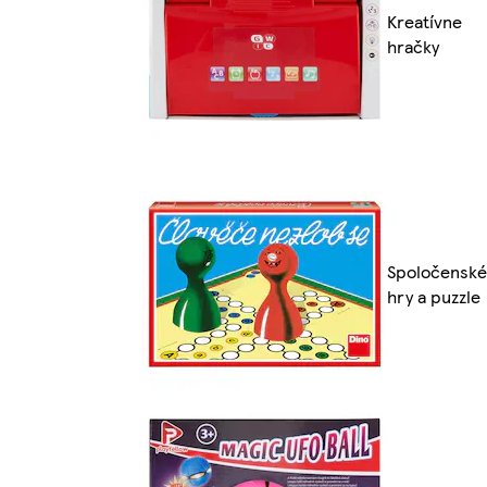
Kreatívne
hračky
Spoločenské
hry a puzzle