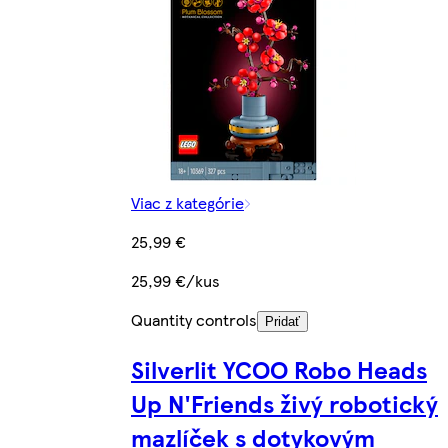
Viac z kategórie
25,99 €
25,99 €/kus
Quantity controls
Pridať
Silverlit YCOO Robo Heads
Up N'Friends živý robotický
mazlíček s dotykovým