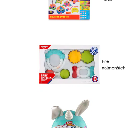
Pre
najmenších