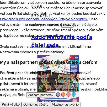
identifikátorom v súboroch cookie, za účelom spracúvania
5,69 €
osobných údajov. Svoj súhlas môžete udeliť alebo spravovať
voľbou Prijať alebo Odmietnuť všetko, prípadne kedykoľvek v
5,69 €/kus
Pravidlách pre ochranu osobných údajov a cookies.
Tieto
voľby oznámime našim partnerom a neovplyvnia údaje o
Quantity controls
Pridať
prehliadaní. Vaše rozhodnutie však zmení spôsob, akým vám
prispôsobíme nakupovanie na našom webe.
Addo Maľovanie podľa
čísiel sada
Svoje nastavenia súhlasu môžete zmeniť kliknutím na
Nastavenia cookies v pätičke stránky.
My a naši partneri spracúvame údaje s cieľom
Používať presné údaje o geolokácii. Aktívne skenovať
charakteristiky zariadenia na identifikáciu. Ukladať a/alebo
pristupovať k informáciám na zariadení. Personalizovaná
reklama a obsah, meranie reklamy a obsahu, prieskum publika
a vývoj služieb.
Zoznam partnerov
Prijať všetko
Odmietnuť všetko
Vlastné nastavenie