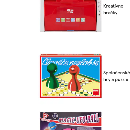
Kreatívne
hračky
Spoločenské
hry a puzzle