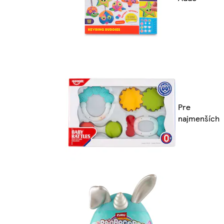
Pre
najmenších