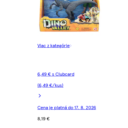
Viac z kategórie
6,49 € s Clubcard
(6,49 €/kus)
Cena je platná do 17. 8. 2026
8,19 €