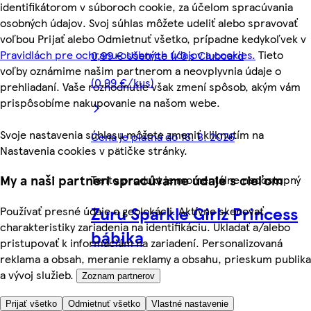
identifikátorom v súboroch cookie, za účelom spracúvania
osobných údajov. Svoj súhlas môžete udeliť alebo spravovať
voľbou Prijať alebo Odmietnuť všetko, prípadne kedykoľvek v
Pravidlách pre ochranu osobných údajov a cookies.
Tieto
0,99 € Ušetrite 1/3 s Clubcard
voľby oznámime našim partnerom a neovplyvnia údaje o
(0,99 €/kus)
prehliadaní. Vaše rozhodnutie však zmení spôsob, akým vám
prispôsobíme nakupovanie na našom webe.
Svoje nastavenia súhlasu môžete zmeniť kliknutím na
Cena je platná do 16. 8. 2026
Nastavenia cookies v pätičke stránky.
My a naši partneri spracúvame údaje s cieľom
Tento produkt je momentálne nedostupný
Zuru Sparkle Girlz Princess
Používať presné údaje o geolokácii. Aktívne skenovať
charakteristiky zariadenia na identifikáciu. Ukladať a/alebo
bábika
pristupovať k informáciám na zariadení. Personalizovaná
reklama a obsah, meranie reklamy a obsahu, prieskum publika
a vývoj služieb.
Zoznam partnerov
Prijať všetko
Odmietnuť všetko
Vlastné nastavenie