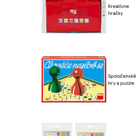
Kreatívne
hračky
Spoločenské
hry a puzzle