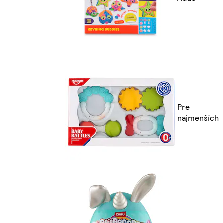
Pre
najmenších