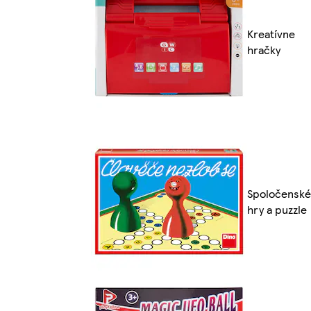
Kreatívne
hračky
Spoločenské
hry a puzzle