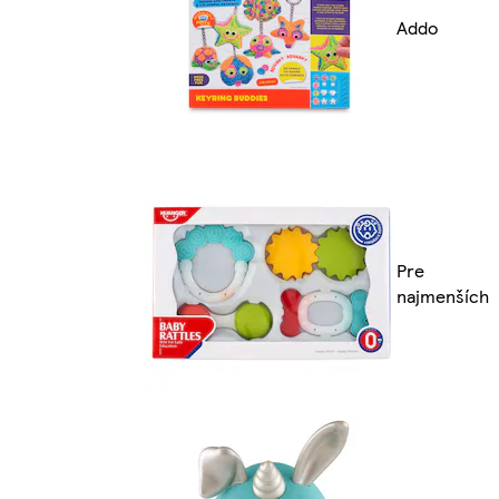
Addo
Pre
najmenších