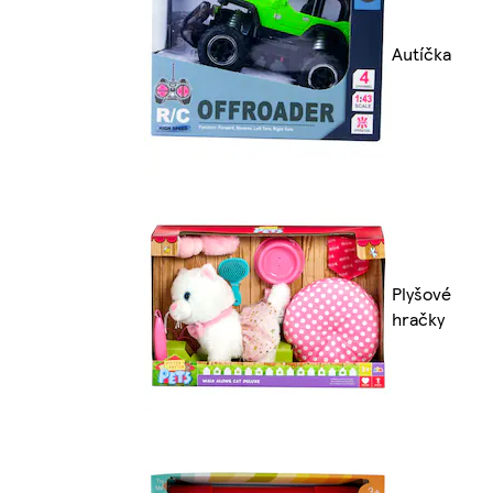
Autíčka
Plyšové
hračky