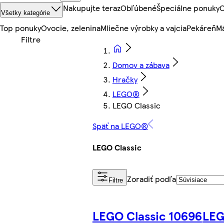
Nakupujte teraz
Obľúbené
Špeciálne ponuky
O
Všetky kategórie
Top ponuky
Ovocie, zelenina
Mliečne výrobky a vajcia
Pekáreň
Mä
Domov a zábava
Hračky
LEGO®
LEGO Classic
Späť na LEGO®
LEGO Classic
Zoradiť podľa
Filtre
LEGO Classic 10696
LEG