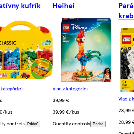
atívny kufrík
Heihei
Pará
krab
 kategórie
Viac z kategórie
Viac z 
 €
39,99 €
28,99 
 €/kus
39,99 €/kus
28,99 
ity controls
Quantity controls
Pridať
Pridať
Quanti