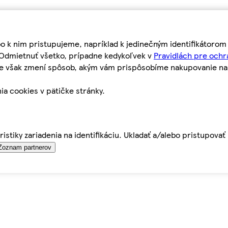
bo k nim pristupujeme, napríklad k jedinečným identifikátoro
o Odmietnuť všetko, prípadne kedykoľvek v
Pravidlách pre ochr
tie však zmení spôsob, akým vám prispôsobíme nakupovanie n
ia cookies v pätičke stránky.
istiky zariadenia na identifikáciu. Ukladať a/alebo pristupova
Zoznam partnerov