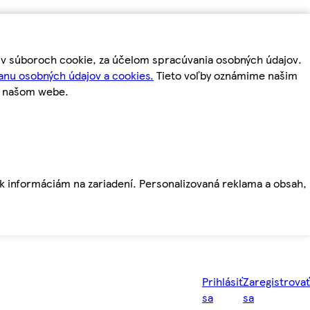
m v súboroch cookie, za účelom spracúvania osobných údajov.
anu osobných údajov a cookies.
Tieto voľby oznámime našim
a našom webe.
ť k informáciám na zariadení. Personalizovaná reklama a obsah,
Prihlásiť
Zaregistrovať
sa
sa