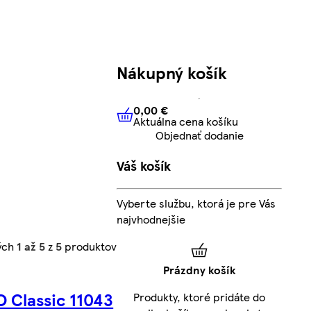
Nákupný košík
0,00 €
Aktuálna cena košíku
0,00 €
Aktuálna cena košíku
Objednať dodanie
Váš košík
Vyberte službu, ktorá je pre Vás
najvhodnejšie
ých
1 až 5
z
5
produktov
Prázdny košík
 Classic 11043
Produkty, ktoré pridáte do