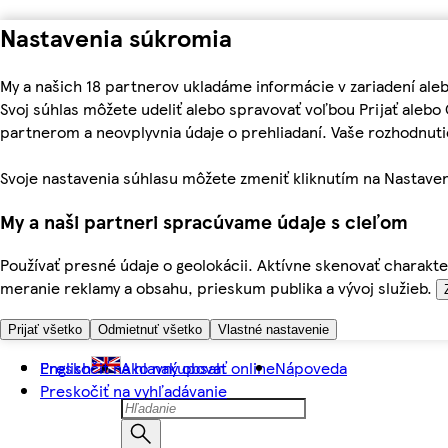
Nastavenia súkromia
My a našich 18 partnerov ukladáme informácie v zariadení ale
Svoj súhlas môžete udeliť alebo spravovať voľbou Prijať aleb
partnerom a neovplyvnia údaje o prehliadaní. Vaše rozhodnu
Svoje nastavenia súhlasu môžete zmeniť kliknutím na Nastaven
My a naši partneri spracúvame údaje s cieľom
Používať presné údaje o geolokácii. Aktívne skenovať charakter
meranie reklamy a obsahu, prieskum publika a vývoj služieb.
Prijať všetko
Odmietnuť všetko
Vlastné nastavenie
Preskočiť na hlavný obsah
English
Ako nakupovať online
Nápoveda
Preskočiť na vyhľadávanie