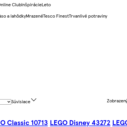
nline Club
Inšpirácie
Leto
so a lahôdky
Mrazené
Tesco Finest
Trvanlivé potraviny
Zobrazen
Súvisiace
O Classic 10713
LEGO Disney 43272
LEGO