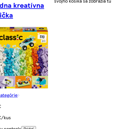
svojho košíka sa zobrazia tu
dna kreatívna
ička
kategórie
€
€/kus
ty controls