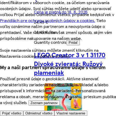
identifikátorom v súboroch cookie, za účelom spracúvania
osobných údajov. Svoj súhlas môžete udeliť alebo spravovať
Cena je platná do 18. 8. 2026
voľbou Prijať alebo Odmietnuť všetko, prípadne kedykoľvek v
Pravidlách pre ochranu osobných údajov a cookies.
Tieto
24,49 €
voľby oznámime našim partnerom a neovplyvnia údaje o
24,49 €/kus
prehliadaní. Vaše rozhodnutie však zmení spôsob, akým vám
prispôsobíme nakupovanie na našom webe.
Quantity controls
Pridať
Svoje nastavenia súhlasu môžete zmeniť kliknutím na
LEGO Creator 3 v 1 31170
Nastavenia cookies v pätičke stránky.
Divoké zvieratá: Ružový
My a naši partneri spracúvame údaje s cieľom
plameniak
Používať presné údaje o geolokácii. Aktívne skenovať
charakteristiky zariadenia na identifikáciu. Ukladať a/alebo
pristupovať k informáciám na zariadení. Personalizovaná
reklama a obsah, meranie reklamy a obsahu, prieskum publika
a vývoj služieb.
Zoznam partnerov
Prijať všetko
Odmietnuť všetko
Vlastné nastavenie