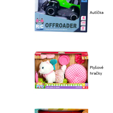
Autíčka
Plyšové
hračky