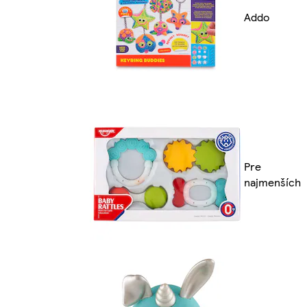
Addo
Pre
najmenších