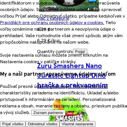
identifikátorom v súboroch cookie, za účelom spracúvania
osobných údajov. Svoj súhlas môžete udeliť alebo spravovať
voľbou Prijať alebo Odmietnuť všetko, prípadne kedykoľvek v
Viac z kategórie
Pravidlách pre ochranu osobných údajov a cookies.
Tieto
voľby oznámime našim partnerom a neovplyvnia údaje o
6,29 €
prehliadaní. Vaše rozhodnutie však zmení spôsob, akým vám
6,29 €/kus
prispôsobíme nakupovanie na našom webe.
Quantity controls
Pridať
Svoje nastavenia súhlasu môžete zmeniť kliknutím na
Nastavenia cookies v pätičke stránky.
Zuru Smashers Nano
My a naši partneri spracúvame údaje s cieľom
Jurassic Lightup Dino
hračka s prekvapením
Používať presné údaje o geolokácii. Aktívne skenovať
charakteristiky zariadenia na identifikáciu. Ukladať a/alebo
pristupovať k informáciám na zariadení. Personalizovaná
reklama a obsah, meranie reklamy a obsahu, prieskum publika
a vývoj služieb.
Zoznam partnerov
Prijať všetko
Odmietnuť všetko
Vlastné nastavenie