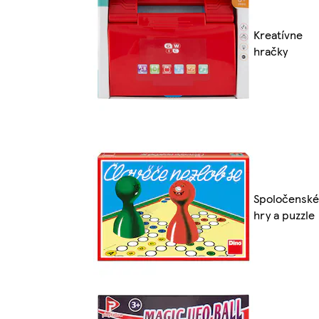
Kreatívne
hračky
Spoločenské
hry a puzzle