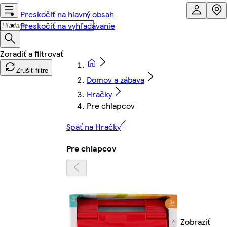
Preskočiť na hlavný obsah
Preskočiť na vyhľadávanie
Zrušiť filtre
Domov a zábava
Hračky
Pre chlapcov
Späť na Hračky
Pre chlapcov
Zobraziť