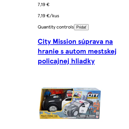
7,19 €
7,19 €/kus
Quantity controls
Pridať
City Mission súprava na
hranie s autom mestskej
policajnej hliadky