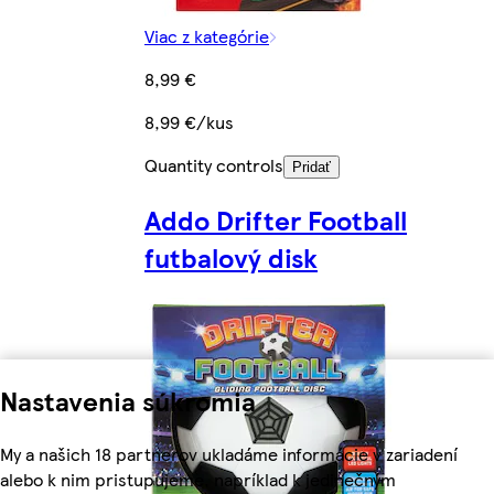
Viac z kategórie
8,99 €
8,99 €/kus
Quantity controls
Pridať
Addo Drifter Football
futbalový disk
Nastavenia súkromia
My a našich 18 partnerov ukladáme informácie v zariadení
alebo k nim pristupujeme, napríklad k jedinečným