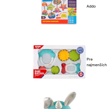
Addo
Pre
najmenších