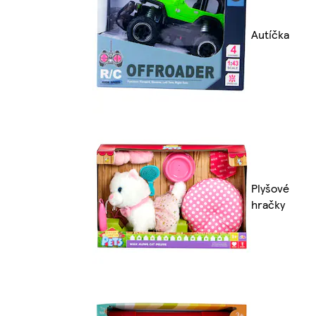
Autíčka
Plyšové
hračky