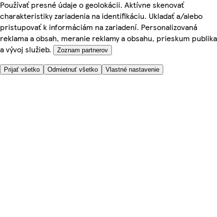
Používať presné údaje o geolokácii. Aktívne skenovať
charakteristiky zariadenia na identifikáciu. Ukladať a/alebo
pristupovať k informáciám na zariadení. Personalizovaná
reklama a obsah, meranie reklamy a obsahu, prieskum publika
a vývoj služieb.
Zoznam partnerov
Prijať všetko
Odmietnuť všetko
Vlastné nastavenie
Potrebujete pomoc?
Cena doručenia
Bezpečnosť pri nákupe
Všeobecné obchodné podmienky
Ochrana súkromia