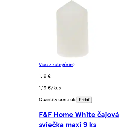
Viac z kategórie
1,19 €
1,19 €/kus
Quantity controls
Pridať
F&F Home White čajová
sviečka maxi 9 ks