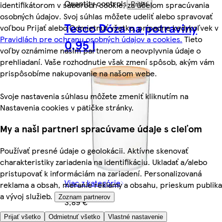
Quantity controls
identifikátorom v súboroch cookie, za účelom spracúvania
Pridať
osobných údajov. Svoj súhlas môžete udeliť alebo spravovať
Tesco Dóza na potraviny
voľbou Prijať alebo Odmietnuť všetko, prípadne kedykoľvek v
Pravidlách pre ochranu osobných údajov a cookies.
Tieto
0,95 l
voľby oznámime našim partnerom a neovplyvnia údaje o
prehliadaní. Vaše rozhodnutie však zmení spôsob, akým vám
prispôsobíme nakupovanie na našom webe.
Svoje nastavenia súhlasu môžete zmeniť kliknutím na
Nastavenia cookies v pätičke stránky.
My a naši partneri spracúvame údaje s cieľom
Používať presné údaje o geolokácii. Aktívne skenovať
charakteristiky zariadenia na identifikáciu. Ukladať a/alebo
pristupovať k informáciám na zariadení. Personalizovaná
Viac z kategórie
reklama a obsah, meranie reklamy a obsahu, prieskum publika
a vývoj služieb.
Zoznam partnerov
3,89 €
Prijať všetko
Odmietnuť všetko
Vlastné nastavenie
3,89 €/kus