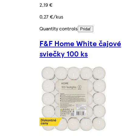
2,19 €
0,27 €/kus
Quantity controls
Pridať
F&F Home White čajové
sviečky 100 ks