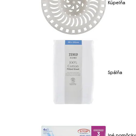
Kúpelňa
Spálňa
Iné pomôcky