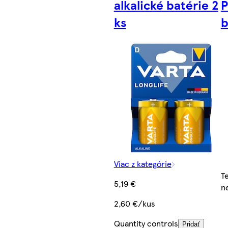
alkalické batérie 2
P
ks
b
Viac z kategórie
T
5,19 €
n
2,60 €/kus
Quantity controls
Pridať