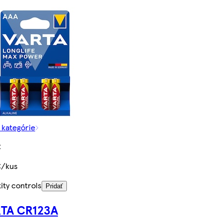
z kategórie
€
€/kus
ity controls
Pridať
TA CR123A