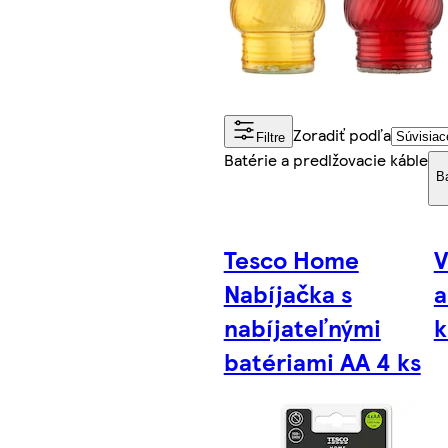
Zoradiť podľa
Filtre
Batérie a predlžovacie káble
Ba
Tesco Home
V
Nabíjačka s
a
nabíjateľnými
k
batériami AA 4 ks