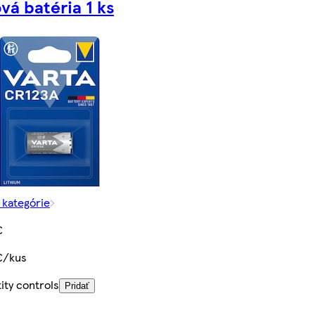
ová batéria 1 ks
z kategórie
€
€/kus
ity controls
Pridať