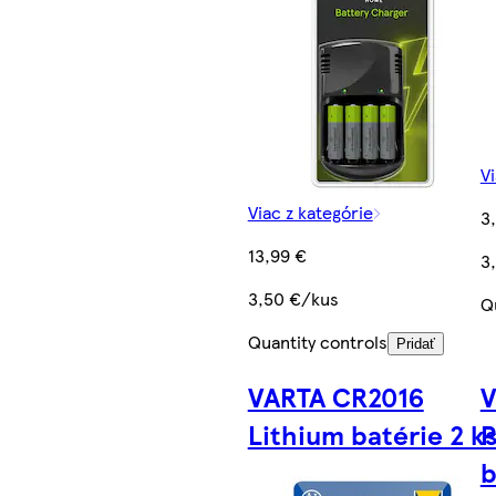
Vi
Viac z kategórie
3
13,99 €
3
3,50 €/kus
Q
Quantity controls
Pridať
VARTA CR2016
V
Lithium batérie 2 k
P
b