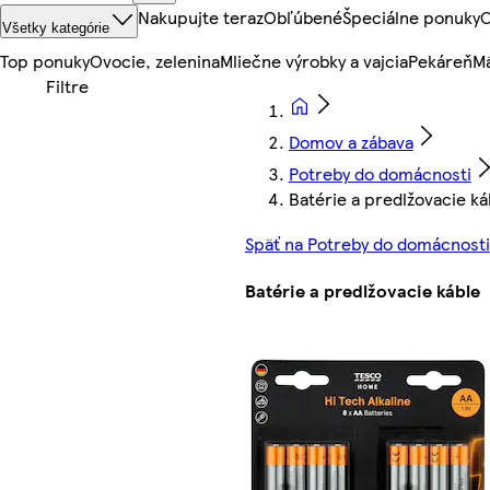
Nakupujte teraz
Obľúbené
Špeciálne ponuky
O
Všetky kategórie
Top ponuky
Ovocie, zelenina
Mliečne výrobky a vajcia
Pekáreň
Mä
Domov a zábava
Potreby do domácnosti
Batérie a predlžovacie ká
Späť na Potreby do domácnosti
Batérie a predlžovacie káble