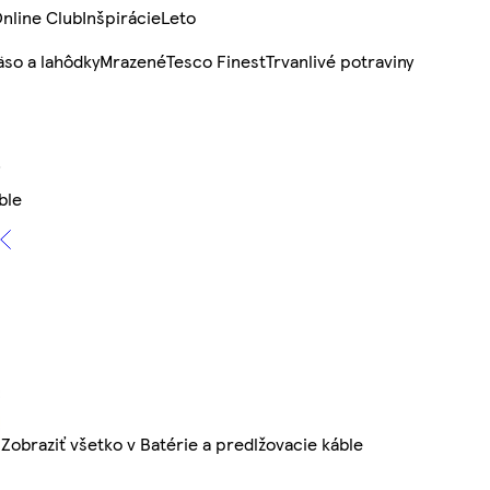
nline Club
Inšpirácie
Leto
so a lahôdky
Mrazené
Tesco Finest
Trvanlivé potraviny
ble
Zobraziť všetko v Batérie a predlžovacie káble