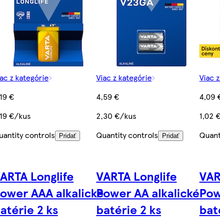
ac z kategórie
Viac z kategórie
Viac 
,19 €
4,59 €
4,09 
,19 €/kus
2,30 €/kus
1,02 
uantity controls
Quantity controls
Quant
Pridať
Pridať
ARTA Longlife
VARTA Longlife
VAR
s
ower AAA alkalické
Power AA alkalické
Pow
atérie 2 ks
batérie 2 ks
bat