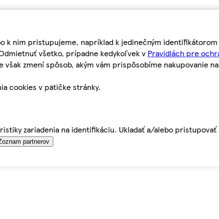
bo k nim pristupujeme, napríklad k jedinečným identifikátoro
o Odmietnuť všetko, prípadne kedykoľvek v
Pravidlách pre ochr
tie však zmení spôsob, akým vám prispôsobíme nakupovanie n
ia cookies v pätičke stránky.
istiky zariadenia na identifikáciu. Ukladať a/alebo pristupova
Zoznam partnerov