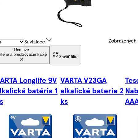
Zobrazených
Súvisiace
Remove
térie a predlžovacie káble
Zrušiť filtre
ARTA Longlife 9V
VARTA V23GA
Tes
lkalická batéria 1
alkalické baterie 2
Nab
s
ks
AAA