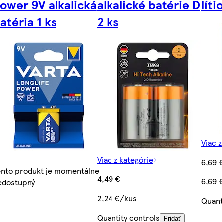
ower 9V alkalická
alkalické batérie D
líti
atéria 1 ks
2 ks
Viac 
Viac z kategórie
6,69 
ento produkt je momentálne
4,49 €
6,69 
edostupný
2,24 €/kus
Quant
Quantity controls
Pridať