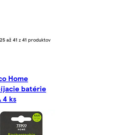
25 až 41
z
41
produktov
co Home
íjacie batérie
 4 ks