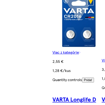
Viac z kategórie
Vi
2,55 €
3
1,28 €/kus
1
Quantity controls
Pridať
Q
VARTA Longlife D
V