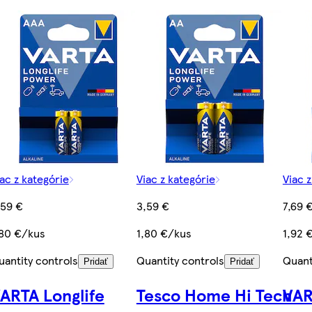
ac z kategórie
Viac z kategórie
Viac 
,59 €
3,59 €
7,69 
,80 €/kus
1,80 €/kus
1,92 
uantity controls
Quantity controls
Quant
Pridať
Pridať
ARTA Longlife
Tesco Home Hi Tech
VAR