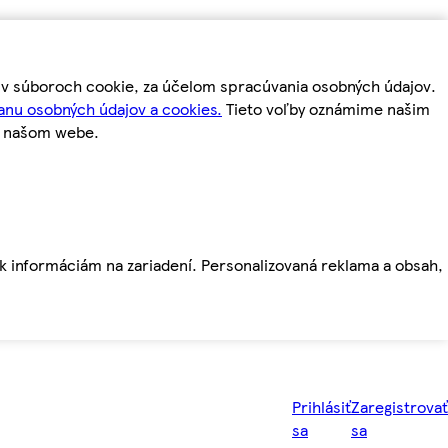
m v súboroch cookie, za účelom spracúvania osobných údajov.
anu osobných údajov a cookies.
Tieto voľby oznámime našim
a našom webe.
ť k informáciám na zariadení. Personalizovaná reklama a obsah,
Prihlásiť
Zaregistrovať
sa
sa