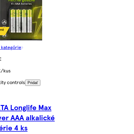
z kategórie
€
€/kus
ity controls
Pridať
TA Longlife Max
er AAA alkalické
érie 4 ks