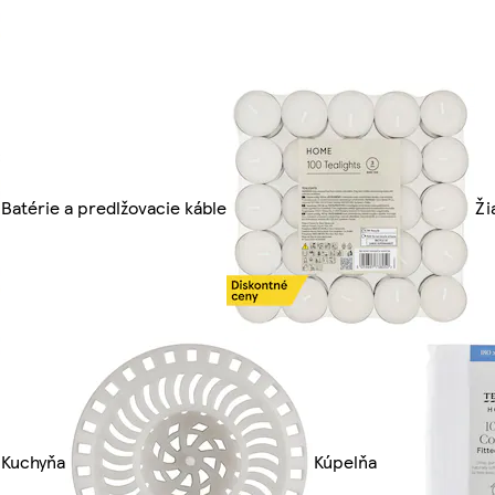
Batérie a predlžovacie káble
Ži
Kuchyňa
Kúpelňa