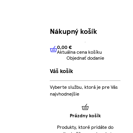
Nákupný košík
0,00 €
Aktuálna cena košíku
0,00 €
Aktuálna cena košíku
Objednať dodanie
Váš košík
Vyberte službu, ktorá je pre Vás
najvhodnejšie
Prázdny košík
Produkty, ktoré pridáte do