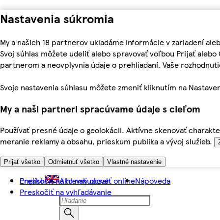
Nastavenia súkromia
My a našich 18 partnerov ukladáme informácie v zariadení ale
Svoj súhlas môžete udeliť alebo spravovať voľbou Prijať aleb
partnerom a neovplyvnia údaje o prehliadaní. Vaše rozhodnu
Svoje nastavenia súhlasu môžete zmeniť kliknutím na Nastaven
My a naši partneri spracúvame údaje s cieľom
Používať presné údaje o geolokácii. Aktívne skenovať charakter
meranie reklamy a obsahu, prieskum publika a vývoj služieb.
Prijať všetko
Odmietnuť všetko
Vlastné nastavenie
Preskočiť na hlavný obsah
English
Ako nakupovať online
Nápoveda
Preskočiť na vyhľadávanie