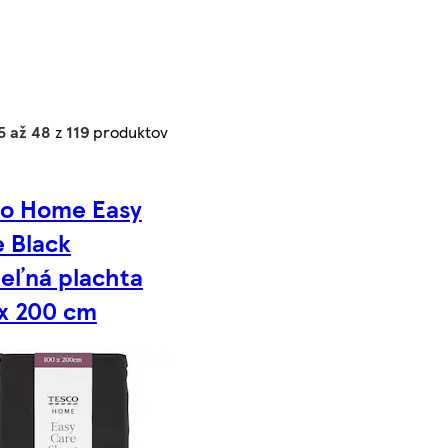
5 až 48
z
119
produktov
co Home Easy
 Black
eľná plachta
x 200 cm