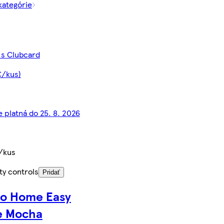
 kategórie
 s Clubcard
€/kus)
e platná do 25. 8. 2026
/kus
ty controls
Pridať
co Home Easy
e Mocha