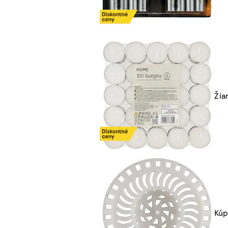
Žia
Kúp