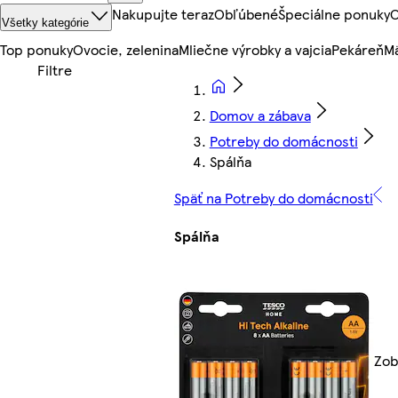
Nakupujte teraz
Obľúbené
Špeciálne ponuky
O
Všetky kategórie
Top ponuky
Ovocie, zelenina
Mliečne výrobky a vajcia
Pekáreň
Mä
Domov a zábava
Potreby do domácnosti
Spálňa
Späť na Potreby do domácnosti
Spálňa
Zob