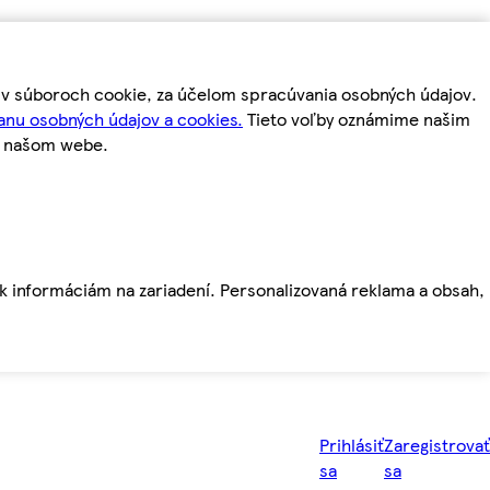
m v súboroch cookie, za účelom spracúvania osobných údajov.
anu osobných údajov a cookies.
Tieto voľby oznámime našim
a našom webe.
ť k informáciám na zariadení. Personalizovaná reklama a obsah,
Prihlásiť
Zaregistrovať
sa
sa