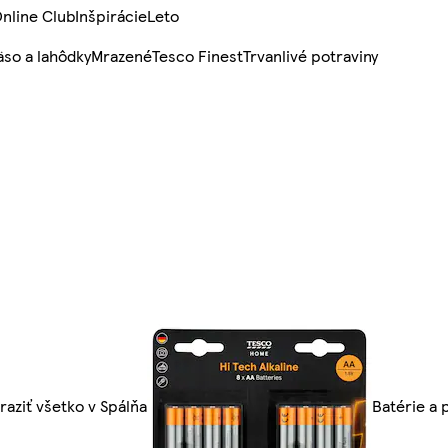
nline Club
Inšpirácie
Leto
so a lahôdky
Mrazené
Tesco Finest
Trvanlivé potraviny
raziť všetko v Spálňa
Batérie a 