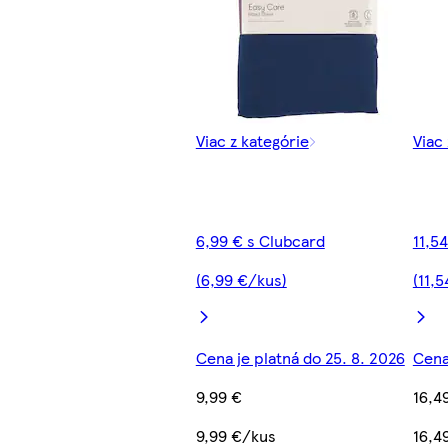
Viac z kategórie
Viac
6,99 € s Clubcard
11,5
(6,99 €/kus)
(11,
Cena je platná do 25. 8. 2026
Cena
9,99 €
16,4
9,99 €/kus
16,4