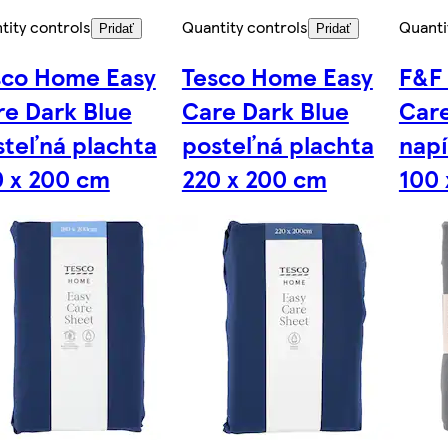
tity controls
Quantity controls
Quanti
Pridať
Pridať
sco Home Easy
Tesco Home Easy
F&F
re Dark Blue
Care Dark Blue
Car
steľná plachta
posteľná plachta
napí
0 x 200 cm
220 x 200 cm
100 