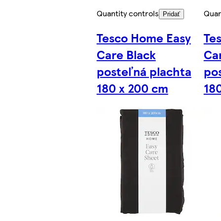
Quantity controls
Quan
Pridať
Tesco Home Easy
Te
Care Black
Ca
posteľná plachta
po
180 x 200 cm
18