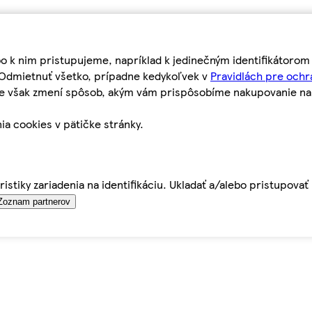
bo k nim pristupujeme, napríklad k jedinečným identifikátoro
o Odmietnuť všetko, prípadne kedykoľvek v
Pravidlách pre ochr
tie však zmení spôsob, akým vám prispôsobíme nakupovanie n
ia cookies v pätičke stránky.
istiky zariadenia na identifikáciu. Ukladať a/alebo pristupova
Zoznam partnerov