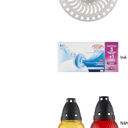
Iné
Náh