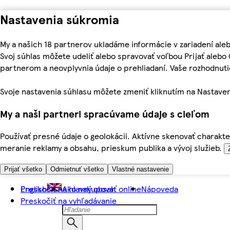
Nastavenia súkromia
My a našich 18 partnerov ukladáme informácie v zariadení ale
Svoj súhlas môžete udeliť alebo spravovať voľbou Prijať aleb
partnerom a neovplyvnia údaje o prehliadaní. Vaše rozhodnu
Svoje nastavenia súhlasu môžete zmeniť kliknutím na Nastaven
My a naši partneri spracúvame údaje s cieľom
Používať presné údaje o geolokácii. Aktívne skenovať charakter
meranie reklamy a obsahu, prieskum publika a vývoj služieb.
Prijať všetko
Odmietnuť všetko
Vlastné nastavenie
Preskočiť na hlavný obsah
English
Ako nakupovať online
Nápoveda
Preskočiť na vyhľadávanie