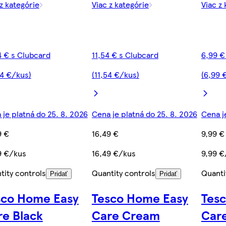
 z kategórie
Viac z kategórie
Viac z
4 € s Clubcard
11,54 € s Clubcard
6,99 €
84 €/kus)
(11,54 €/kus)
(6,99 
 je platná do 25. 8. 2026
Cena je platná do 25. 8. 2026
Cena j
9 €
16,49 €
9,99 €
9 €/kus
16,49 €/kus
9,99 €
tity controls
Quantity controls
Quanti
Pridať
Pridať
sco Home Easy
Tesco Home Easy
Tes
re Black
Care Cream
Car