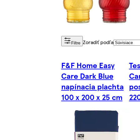
Zoradiť podľa
Filtre
F&F Home Easy
Te
Care Dark Blue
Ca
napínacia plachta
po
100 x 200 x 25 cm
22