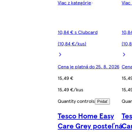
Viac z kategórie
Viac
10,84 € s Clubcard
10,8
(10,84 €/kus)
(10,
Cena je platná do 25. 8. 2026
Cena
15,49 €
15,4
15,49 €/kus
15,4
Quantity controls
Quan
Pridať
Tesco Home Easy
Te
Care Grey posteľná
Ca