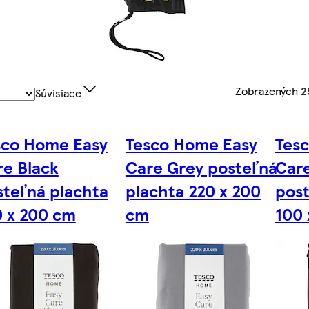
Zobrazených
2
Súvisiace
sco Home Easy
Tesco Home Easy
Tes
re Black
Care Grey posteľná
Care
steľná plachta
plachta 220 x 200
post
0 x 200 cm
cm
100 