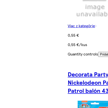
Viac z kategórie
0,55 €
0,55 €/kus
Quantity controls
Prida
Decorata Part
Nickelodeon P
Patrol balón 4