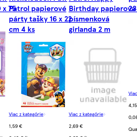
 x 75
Patrol papierové
Birthday papierová
23
párty tašky 16 x 22
písmenková
cm 4 ks
girlanda 2 m
Via
4,1
Viac z kategórie
Viac z kategórie
0,0
1,59 €
2,69 €
Qua