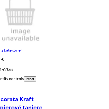
c z kategórie
9 €
0 €/kus
ntity controls
Pridať
corata Kraft
pierové taniere