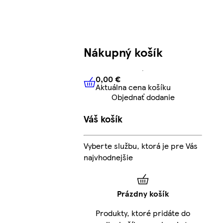
Nákupný košík
0,00 €
Aktuálna cena košíku
0,00 €
Aktuálna cena košíku
Objednať dodanie
Váš košík
Vyberte službu, ktorá je pre Vás
najvhodnejšie
Prázdny košík
Produkty, ktoré pridáte do