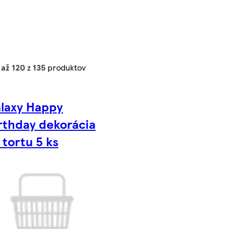
 až 120
z
135
produktov
laxy Happy
rthday dekorácia
 tortu 5 ks