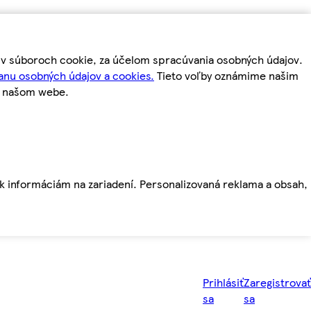
m v súboroch cookie, za účelom spracúvania osobných údajov.
anu osobných údajov a cookies.
Tieto voľby oznámime našim
a našom webe.
ť k informáciám na zariadení. Personalizovaná reklama a obsah,
Prihlásiť
Zaregistrovať
sa
sa