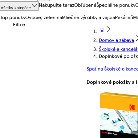
Nakupujte teraz
Obľúbené
Špeciálne ponuky
O
Všetky kategórie
Top ponuky
Ovocie, zelenina
Mliečne výrobky a vajcia
Pekáreň
Mä
Domov a zábava
Školské a kancel
Doplnkové položk
Späť na Školské a kanc
Doplnkové položky a 