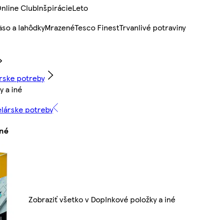
nline Club
Inšpirácie
Leto
so a lahôdky
Mrazené
Tesco Finest
Trvanlivé potraviny
árske potreby
y a iné
elárske potreby
iné
Zobraziť všetko v Doplnkové položky a iné