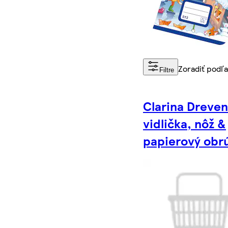
Zoradiť podľ
Filtre
Clarina Dreve
vidlička, nôž &
papierový obr