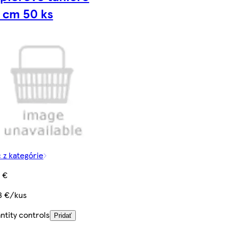
 cm 50 ks
c z kategórie
5 €
8 €/kus
ntity controls
Pridať