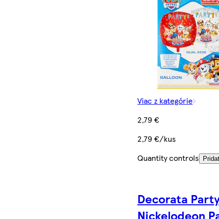
Viac z kategórie
2,79 €
2,79 €/kus
Quantity controls
Prida
Decorata Part
Nickelodeon P