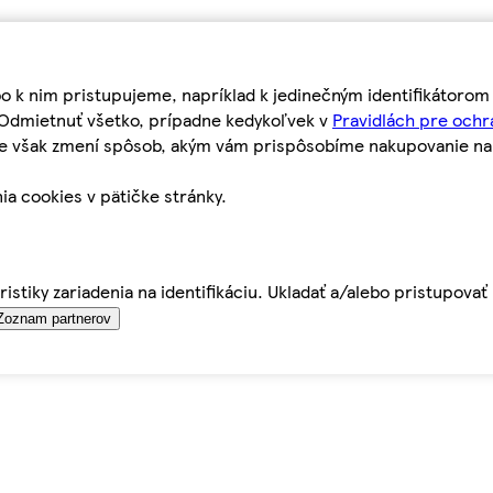
bo k nim pristupujeme, napríklad k jedinečným identifikátoro
o Odmietnuť všetko, prípadne kedykoľvek v
Pravidlách pre ochr
tie však zmení spôsob, akým vám prispôsobíme nakupovanie n
ia cookies v pätičke stránky.
istiky zariadenia na identifikáciu. Ukladať a/alebo pristupova
Zoznam partnerov