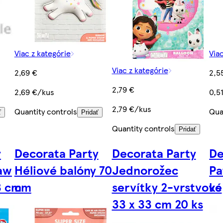
Viac z kategórie
Via
Viac z kategórie
2,69 €
2,5
2,79 €
2,69 €/kus
0,5
2,79 €/kus
Quantity controls
Qua
ť
Pridať
Quantity controls
Pridať
y
Decorata Party
Decorata Party
De
aw
Héliové balóny 70
Jednorožec
Pa
3 cm
cm
servítky 2-vrstvové
ks
33 x 33 cm 20 ks