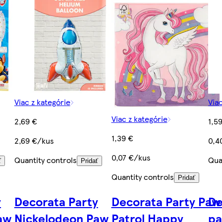
Viac z kategórie
Via
Viac z kategórie
2,69 €
1,5
1,39 €
2,69 €/kus
0,4
0,07 €/kus
Quantity controls
Qua
ť
Pridať
Quantity controls
Pridať
y
Decorata Party
Decorata Party Paw
De
aw
Nickelodeon Paw
Patrol Happy
pa