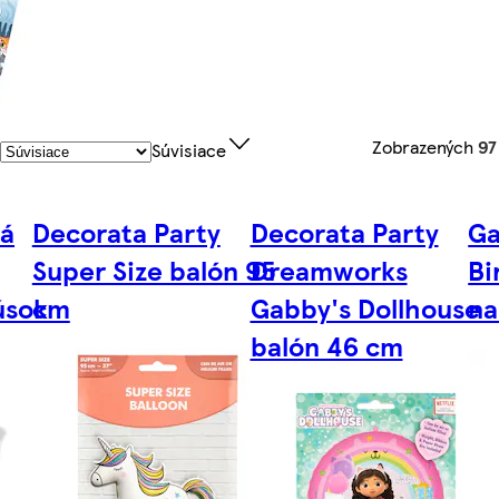
Zobrazených
97
a
Súvisiace
ná
Decorata Party
Decorata Party
Ga
Super Size balón 95
Dreamworks
Bi
úsok
cm
Gabby's Dollhouse
na
balón 46 cm