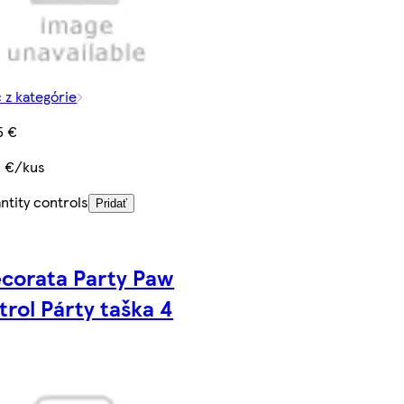
c z kategórie
5 €
1 €/kus
ntity controls
Pridať
corata Party Paw
trol Párty taška 4