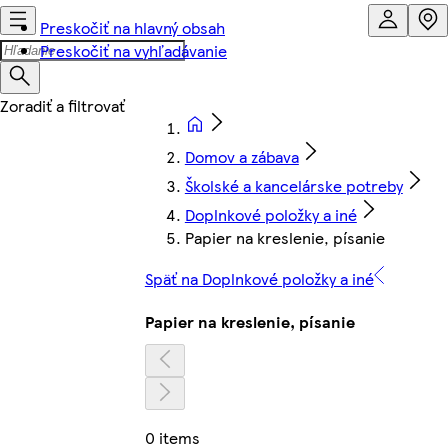
Preskočiť na hlavný obsah
Preskočiť na vyhľadávanie
Domov a zábava
Školské a kancelárske potreby
Doplnkové položky a iné
Papier na kreslenie, písanie
Späť na Doplnkové položky a iné
Papier na kreslenie, písanie
0 items