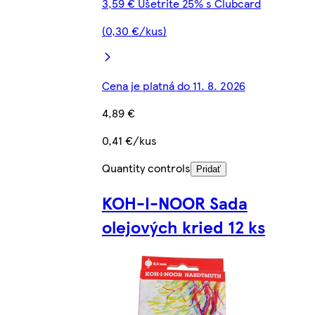
3,59 € Ušetrite 25% s Clubcard
(0,30 €/kus)
Cena je platná do 11. 8. 2026
4,89 €
0,41 €/kus
Quantity controls
Pridať
KOH-I-NOOR Sada
olejových kried 12 ks