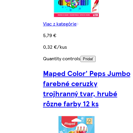
Viac z kategórie
5,79 €
0,32 €/kus
Quantity controls
Pridať
Maped Color' Peps Jumbo
farebné ceruzky
trojhranný tvar, hrubé
rôzne farby 12 ks