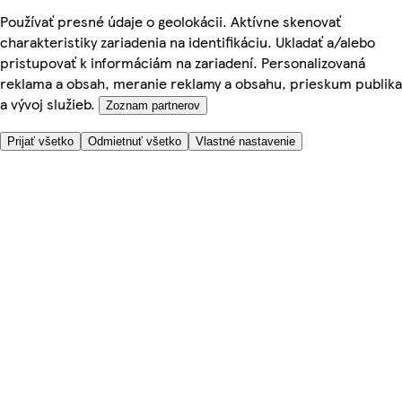
Používať presné údaje o geolokácii. Aktívne skenovať
charakteristiky zariadenia na identifikáciu. Ukladať a/alebo
pristupovať k informáciám na zariadení. Personalizovaná
reklama a obsah, meranie reklamy a obsahu, prieskum publika
a vývoj služieb.
Zoznam partnerov
Prijať všetko
Odmietnuť všetko
Vlastné nastavenie
Potrebujete pomoc?
Cena doručenia
Bezpečnosť pri nákupe
Všeobecné obchodné podmienky
Ochrana súkromia