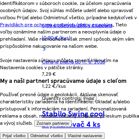
identifikátorom v súboroch cookie, za účelom spracúvania
osobných údajov. Svoj súhlas môžete udeliť alebo spravovať
voľbou Prijať alebo Odmietnuť všetko, prípadne kedykoľvek v
Pravidlách pre ochranu osobných údajov a cookies.
Tieto
5,39 € Ušetrite 25% s Clubcard
voľby oznámime našim partnerom a neovplyvnia údaje o
(0,90 €/kus)
prehliadaní. Vaše rozhodnutie však zmení spôsob, akým vám
prispôsobíme nakupovanie na našom webe.
Svoje nastavenia súhlasu môžete zmeniť kliknutím na
Cena je platná do 11. 8. 2026
Nastavenia cookies v pätičke stránky.
7,29 €
My a naši partneri spracúvame údaje s cieľom
1,22 €/kus
Používať presné údaje o geolokácii. Aktívne skenovať
Quantity controls
Pridať
charakteristiky zariadenia na identifikáciu. Ukladať a/alebo
pristupovať k informáciám na zariadení. Personalizovaná
Stabilo Swing cool
reklama a obsah, meranie reklamy a obsahu, prieskum publika
zvýrazňovač 4 ks
a vývoj služieb.
Zoznam partnerov
Prijať všetko
Odmietnuť všetko
Vlastné nastavenie