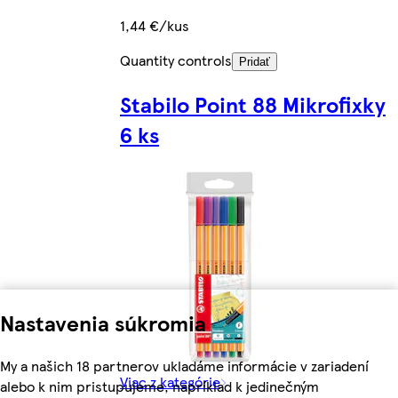
1,44 €/kus
Quantity controls
Pridať
Stabilo Point 88 Mikrofixky
6 ks
Nastavenia súkromia
My a našich 18 partnerov ukladáme informácie v zariadení
Viac z kategórie
alebo k nim pristupujeme, napríklad k jedinečným