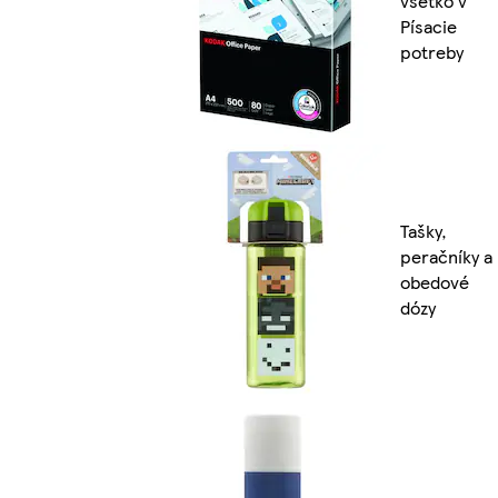
všetko v
Písacie
potreby
Tašky,
peračníky a
obedové
dózy