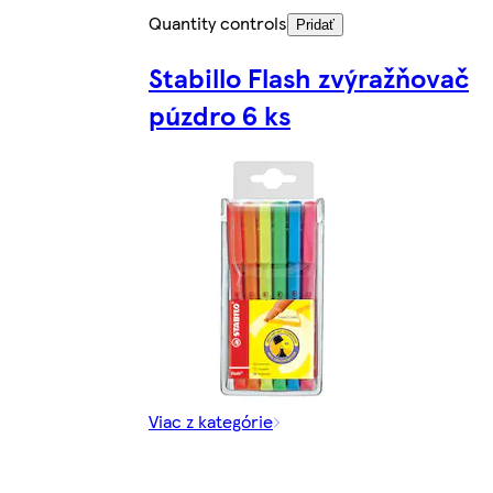
Quantity controls
Pridať
Stabillo Flash zvýražňovač
púzdro 6 ks
Viac z kategórie