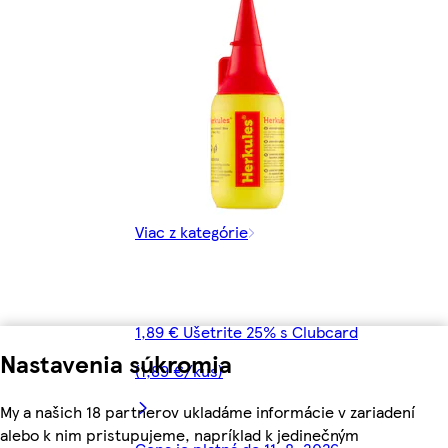
Viac z kategórie
1,89 € Ušetrite 25% s Clubcard
Nastavenia súkromia
(1,89 €/kus)
My a našich 18 partnerov ukladáme informácie v zariadení
alebo k nim pristupujeme, napríklad k jedinečným