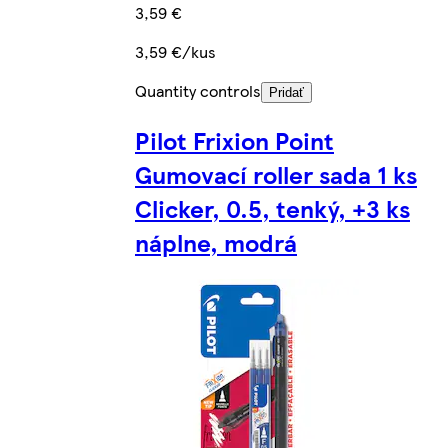
3,59 €
3,59 €/kus
Quantity controls
Pridať
Pilot Frixion Point
Gumovací roller sada 1 ks
Clicker, 0.5, tenký, +3 ks
náplne, modrá