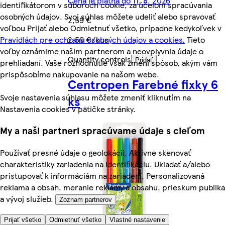
Cena je platná do 11. 8. 2026
identifikátorom v súboroch cookie, za účelom spracúvania
osobných údajov. Svoj súhlas môžete udeliť alebo spravovať
2,59 €
voľbou Prijať alebo Odmietnuť všetko, prípadne kedykoľvek v
Pravidlách pre ochranu osobných údajov a cookies.
Tieto
2,59 €/kus
voľby oznámime našim partnerom a neovplyvnia údaje o
Quantity controls
Pridať
prehliadaní. Vaše rozhodnutie však zmení spôsob, akým vám
prispôsobíme nakupovanie na našom webe.
Centropen Farebné fixky 6
Svoje nastavenia súhlasu môžete zmeniť kliknutím na
ks
Nastavenia cookies v pätičke stránky.
My a naši partneri spracúvame údaje s cieľom
Používať presné údaje o geolokácii. Aktívne skenovať
charakteristiky zariadenia na identifikáciu. Ukladať a/alebo
pristupovať k informáciám na zariadení. Personalizovaná
reklama a obsah, meranie reklamy a obsahu, prieskum publika
a vývoj služieb.
Zoznam partnerov
Prijať všetko
Odmietnuť všetko
Vlastné nastavenie