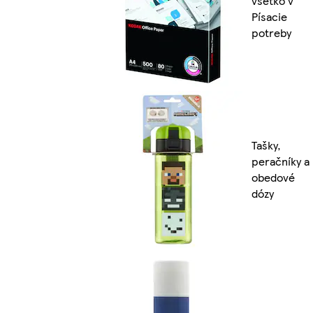
všetko v
Písacie
potreby
Tašky,
peračníky a
obedové
dózy