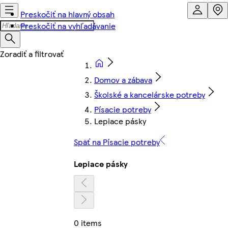
Preskočiť na hlavný obsah
Preskočiť na vyhľadávanie
Domov a zábava
Školské a kancelárske potreby
Písacie potreby
Lepiace pásky
Späť na Písacie potreby
Lepiace pásky
0 items