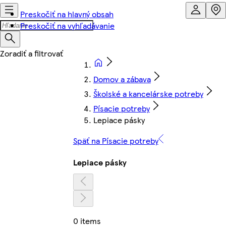
Preskočiť na hlavný obsah
Preskočiť na vyhľadávanie
Domov a zábava
Školské a kancelárske potreby
Písacie potreby
Lepiace pásky
Späť na Písacie potreby
Lepiace pásky
0 items