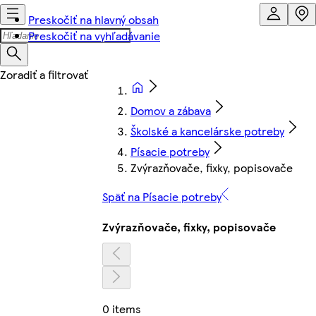
Preskočiť na hlavný obsah
Preskočiť na vyhľadávanie
Domov a zábava
Školské a kancelárske potreby
Písacie potreby
Zvýrazňovače, fixky, popisovače
Späť na Písacie potreby
Zvýrazňovače, fixky, popisovače
0 items