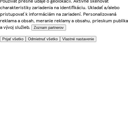
Používať presné údaje o geolokácii. Aktívne skenovať
charakteristiky zariadenia na identifikáciu. Ukladať a/alebo
pristupovať k informáciám na zariadení. Personalizovaná
reklama a obsah, meranie reklamy a obsahu, prieskum publika
a vývoj služieb.
Zoznam partnerov
Prijať všetko
Odmietnuť všetko
Vlastné nastavenie
Potrebujete pomoc?
Cena doručenia
Bezpečnosť pri nákupe
Všeobecné obchodné podmienky
Ochrana súkromia
O nás