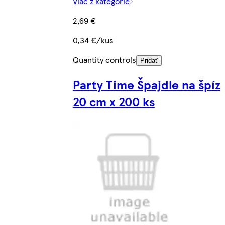
Viac z kategórie
2,69 €
0,34 €/kus
Quantity controls
Pridať
Party Time Špajdle na špíz
20 cm x 200 ks