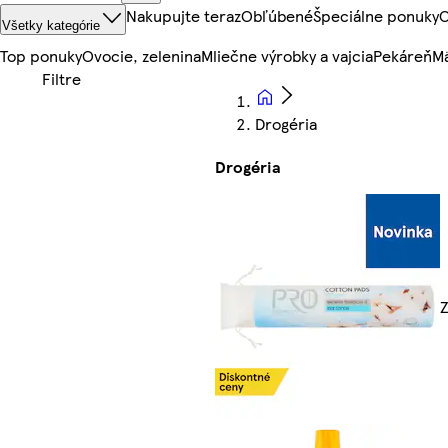
Nakupujte teraz
Obľúbené
Špeciálne ponuky
O
Všetky kategórie
Top ponuky
Ovocie, zelenina
Mliečne výrobky a vajcia
Pekáreň
Mä
Drogéria
Drogéria
Z