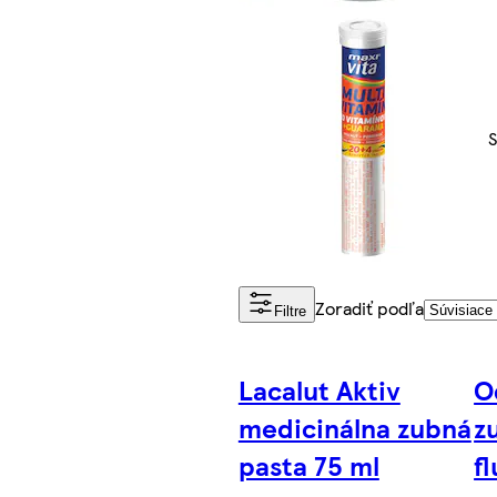
S
Zoradiť podľa
Filtre
Lacalut Aktiv
O
medicinálna zubná
z
pasta 75 ml
f