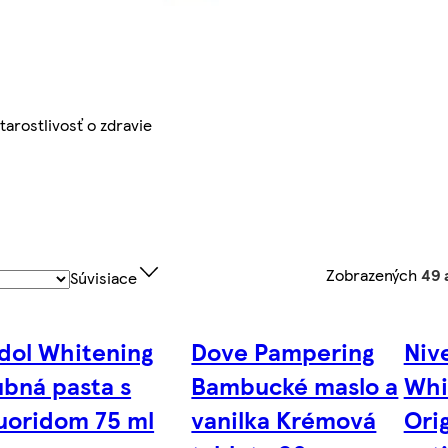
tarostlivosť o zdravie
Zobrazených
49 
Súvisiace
dol Whitening
Dove Pampering
Niv
ubná pasta s
Bambucké maslo a
Whi
luoridom 75 ml
vanilka Krémová
Orig