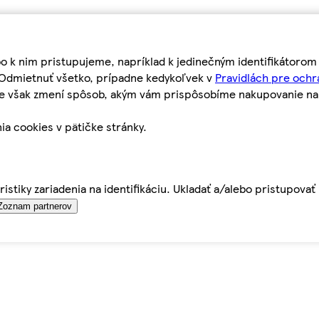
bo k nim pristupujeme, napríklad k jedinečným identifikátoro
o Odmietnuť všetko, prípadne kedykoľvek v
Pravidlách pre ochr
tie však zmení spôsob, akým vám prispôsobíme nakupovanie n
ia cookies v pätičke stránky.
istiky zariadenia na identifikáciu. Ukladať a/alebo pristupova
Zoznam partnerov