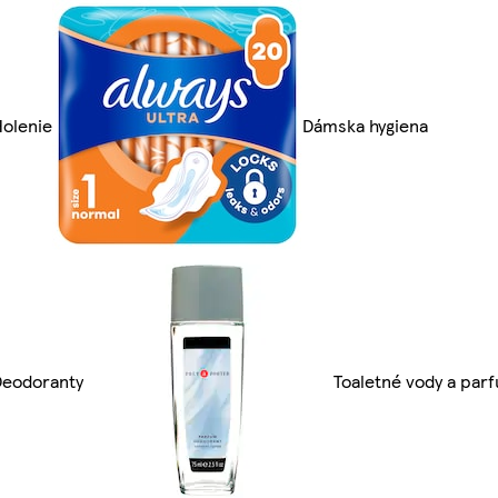
olenie
Dámska hygiena
Deodoranty
Toaletné vody a par