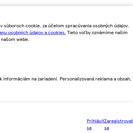
m v súboroch cookie, za účelom spracúvania osobných údajov.
anu osobných údajov a cookies.
Tieto voľby oznámime našim
a našom webe.
ť k informáciám na zariadení. Personalizovaná reklama a obsah,
Prihlásiť
Zaregistrovať
sa
sa