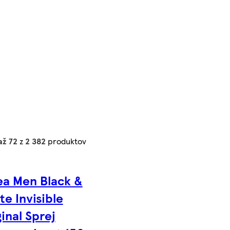
až 72
z
2 382
produktov
ea Men Black &
te Invisible
inal Sprej