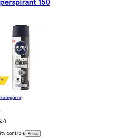
iperspirant 150
 kategórie
€
€/l
ity controls
Pridať