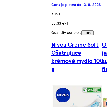
Cena je platná do 10. 8. 2026
4,15 €
55,33 €/l
Quantity controls
Pridať
Nivea Creme Soft
O
Ošetrujúce
j
krémové mydlo 100
z
g
f