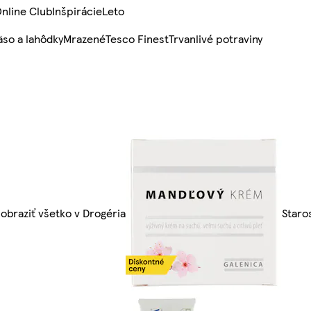
nline Club
Inšpirácie
Leto
so a lahôdky
Mrazené
Tesco Finest
Trvanlivé potraviny
obraziť všetko v Drogéria
Staros