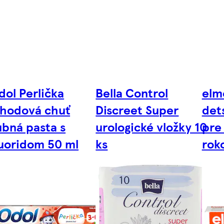
dol Perlička
Bella Control
elm
ahodová chuť
Discreet Super
det
ubná pasta s
urologické vložky 10
pre 
luoridom 50 ml
ks
rok