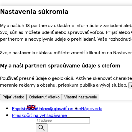
Nastavenia súkromia
My a našich 18 partnerov ukladáme informácie v zariadení ale
Svoj súhlas môžete udeliť alebo spravovať voľbou Prijať aleb
partnerom a neovplyvnia údaje o prehliadaní. Vaše rozhodnu
Svoje nastavenia súhlasu môžete zmeniť kliknutím na Nastaven
My a naši partneri spracúvame údaje s cieľom
Používať presné údaje o geolokácii. Aktívne skenovať charakter
meranie reklamy a obsahu, prieskum publika a vývoj služieb.
Prijať všetko
Odmietnuť všetko
Vlastné nastavenie
Preskočiť na hlavný obsah
English
Ako nakupovať online
Nápoveda
Preskočiť na vyhľadávanie