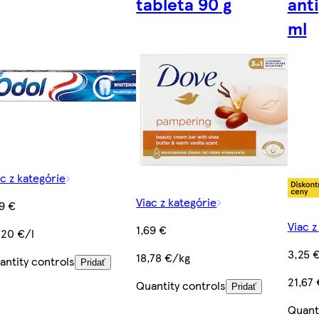
tableta 90 g
ant
ml
ac z kategórie
Viac z kategórie
19 €
Viac z
1,69 €
,20 €/l
3,25 
18,78 €/kg
antity controls
Pridať
21,67 
Quantity controls
Pridať
Quant