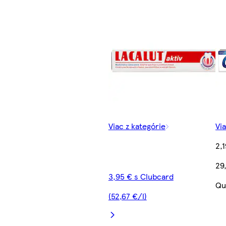
Viac z kategórie
Vi
2,
29
3,95 € s Clubcard
Qu
(52,67 €/l)