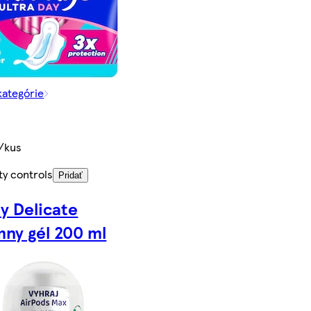
kategórie
/kus
ty controls
Pridať
ly Delicate
mny gél 200 ml