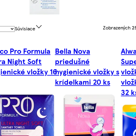
Zobrazených
2
Súvisiace
co Pro Formula
Bella Nova
Alwa
ra Night Soft
priedušné
Supe
ienické vložky 16
hygienické vložky s
vlož
krídelkami 20 ks
vlož
32 k