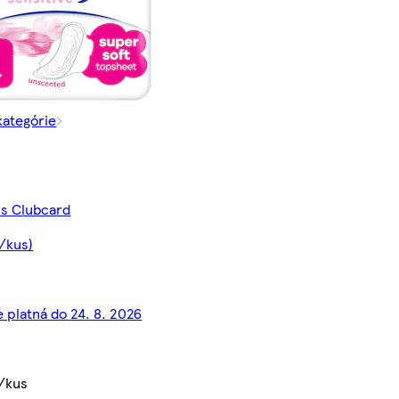
kategórie
 s Clubcard
€/kus)
e platná do 24. 8. 2026
/kus