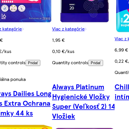
z kategórie
Viac z kategórie
Viac z 
 €
1,95 €
6,99 €
 €/kus
0,10 €/kus
0,22 €
tity controls
Quantity controls
Pridať
Pridať
Quanti
iálna ponuka
Always Platinum
Chil
ays Dailies Long
Hygienické Vložky
intí
s Extra Ochrana
Super (Veľkosť 2) 14
ímky 44 ks
Vložiek