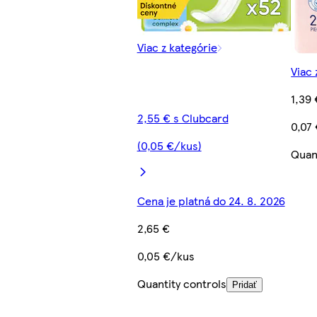
Viac z kategórie
Viac 
1,39 
2,55 € s Clubcard
0,07
(0,05 €/kus)
Quan
Cena je platná do 24. 8. 2026
2,65 €
0,05 €/kus
Quantity controls
Pridať