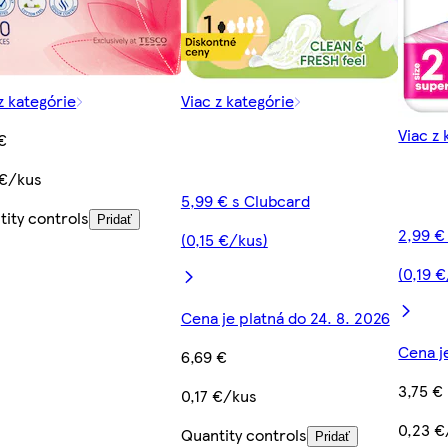
z kategórie
Viac z kategórie
Viac z 
€
 €/kus
5,99 € s Clubcard
tity controls
Pridať
2,99 €
(0,15 €/kus)
(0,19 
Cena je platná do 24. 8. 2026
Cena j
6,69 €
3,75 €
0,17 €/kus
0,23 €
Quantity controls
Pridať