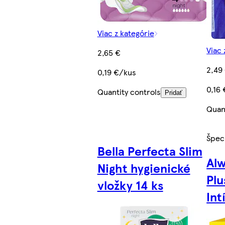
Viac z kategórie
Viac 
2,65 €
2,49
0,19 €/kus
0,16
Quantity controls
Pridať
Quan
Špec
Bella Perfecta Slim
Alw
Night hygienické
Plu
vložky 14 ks
Int