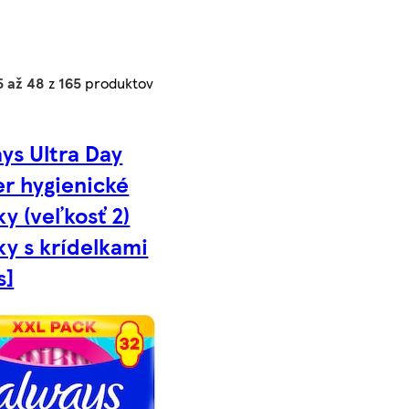
5 až 48
z
165
produktov
ys Ultra Day
r hygienické
ky (veľkosť 2)
ky s krídelkami
s]