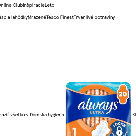
nline Club
Inšpirácie
Leto
so a lahôdky
Mrazené
Tesco Finest
Trvanlivé potraviny
raziť všetko v Dámska hygiena
K