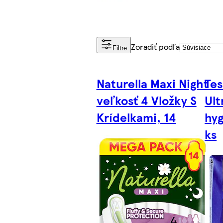
Zoradiť podľa
Filtre
Naturella Maxi Night
Tes
veľkosť 4 Vložky S
Ult
Krídelkami, 14
hyg
ks