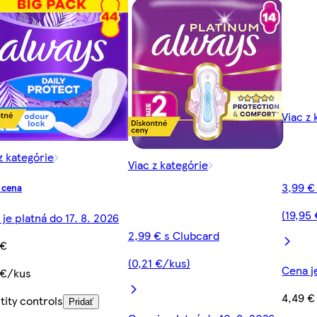
Viac z 
z kategórie
Viac z kategórie
3,99 €
 cena
(19,95 
je platná do 17. 8. 2026
2,99 € s Clubcard
 €
(0,21 €/kus)
Cena j
 €/kus
4,49 €
tity controls
Pridať