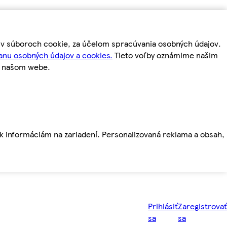
m v súboroch cookie, za účelom spracúvania osobných údajov.
anu osobných údajov a cookies.
Tieto voľby oznámime našim
a našom webe.
ť k informáciám na zariadení. Personalizovaná reklama a obsah,
Prihlásiť
Zaregistrovať
sa
sa