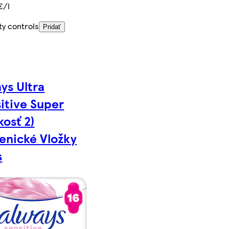
€/l
ty controls
Pridať
ys Ultra
itive Super
kosť 2)
enické Vložky
s