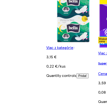
Viac z kategórie
Viac 
3,15 €
Super
0,22 €/kus
Cena 
Quantity controls
Pridať
3,59
0,08
Quan