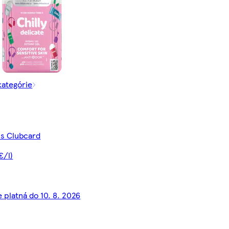
kategórie
 s Clubcard
€/l)
e platná do 10. 8. 2026