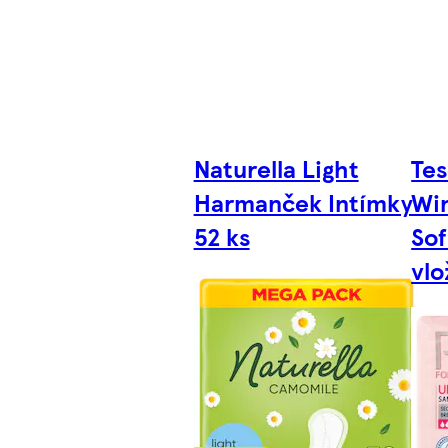
Naturella Light
Tes
Harmanček Intímky
Win
52 ks
Sof
vlo