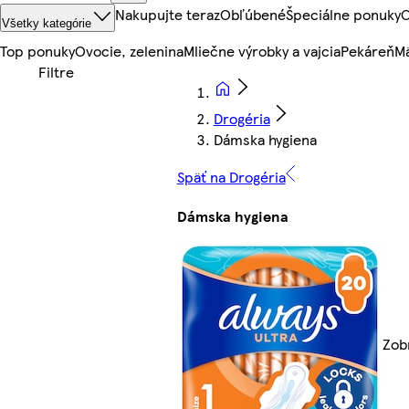
Nakupujte teraz
Obľúbené
Špeciálne ponuky
O
Všetky kategórie
Top ponuky
Ovocie, zelenina
Mliečne výrobky a vajcia
Pekáreň
Mä
Drogéria
Dámska hygiena
Späť na Drogéria
Dámska hygiena
Zob