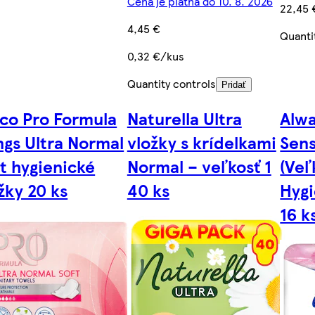
Cena je platná do 10. 8. 2026
22,45 
4,45 €
Quanti
0,32 €/kus
Quantity controls
Pridať
co Pro Formula
Naturella Ultra
Alwa
gs Ultra Normal
vložky s krídelkami
Sens
t hygienické
Normal – veľkosť 1
(Veľ
žky 20 ks
40 ks
Hygi
16 k