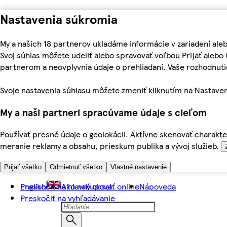
Nastavenia súkromia
My a našich 18 partnerov ukladáme informácie v zariadení ale
Svoj súhlas môžete udeliť alebo spravovať voľbou Prijať aleb
partnerom a neovplyvnia údaje o prehliadaní. Vaše rozhodnu
Svoje nastavenia súhlasu môžete zmeniť kliknutím na Nastaven
My a naši partneri spracúvame údaje s cieľom
Používať presné údaje o geolokácii. Aktívne skenovať charakter
meranie reklamy a obsahu, prieskum publika a vývoj služieb.
Prijať všetko
Odmietnuť všetko
Vlastné nastavenie
Preskočiť na hlavný obsah
English
Ako nakupovať online
Nápoveda
Preskočiť na vyhľadávanie