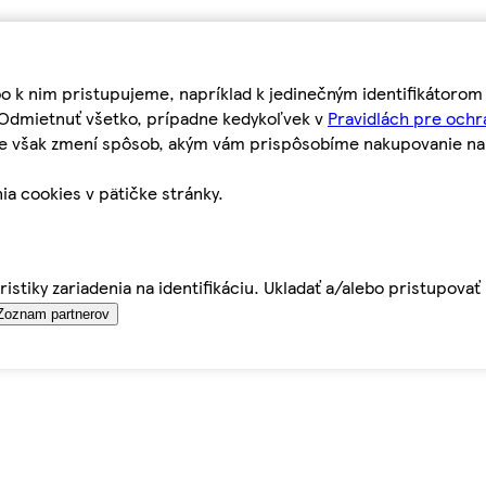
bo k nim pristupujeme, napríklad k jedinečným identifikátoro
o Odmietnuť všetko, prípadne kedykoľvek v
Pravidlách pre ochr
tie však zmení spôsob, akým vám prispôsobíme nakupovanie n
ia cookies v pätičke stránky.
istiky zariadenia na identifikáciu. Ukladať a/alebo pristupova
Zoznam partnerov