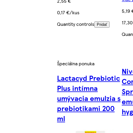
2,55 €
5,19 
0,17 €/kus
17,30
Quantity controls
Pridať
Quant
Špeciálna ponuka
Niv
Lactacyd Prebiotic
Co
Plus intímna
Sp
umývacia emulzia s
emu
prebiotikami 200
hyg
ml