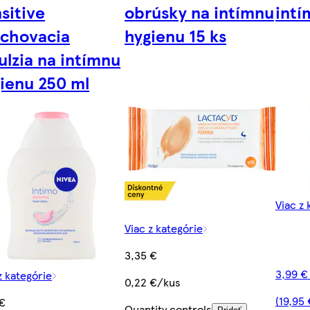
sitive
obrúsky na intímnu
intí
rchovacia
hygienu 15 ks
lzia na intímnu
ienu 250 ml
Viac z 
Viac z kategórie
3,35 €
3,99 €
z kategórie
0,22 €/kus
(19,95 
 €
Quantity controls