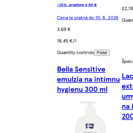
-25%, predtým 4,95 €
22,76
Cena je platná do 10. 8. 2026
Quant
3,69 €
18,45 €/l
Quantity controls
Pridať
Špec
Bella Sensitive
Lac
emulzia na intímnu
ext
hygienu 300 ml
umý
na 
200