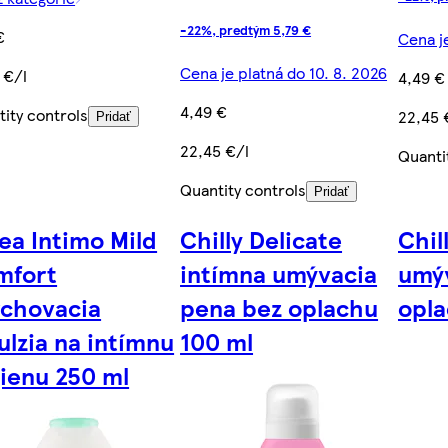
-22%, predtým 5,79 €
€
Cena je
Cena je platná do 10. 8. 2026
 €/l
4,49 €
4,49 €
ity controls
22,45 
Pridať
22,45 €/l
Quanti
Quantity controls
Pridať
ea Intimo Mild
Chilly Delicate
Chil
mfort
intímna umývacia
umý
rchovacia
pena bez oplachu
opla
lzia na intímnu
100 ml
ienu 250 ml