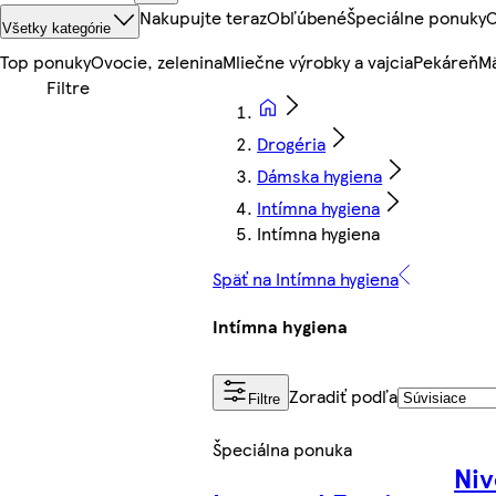
Nakupujte teraz
Obľúbené
Špeciálne ponuky
O
Všetky kategórie
Top ponuky
Ovocie, zelenina
Mliečne výrobky a vajcia
Pekáreň
Mä
Drogéria
Dámska hygiena
Intímna hygiena
Intímna hygiena
Späť na Intímna hygiena
Intímna hygiena
Zoradiť podľa
Filtre
Špeciálna ponuka
Niv