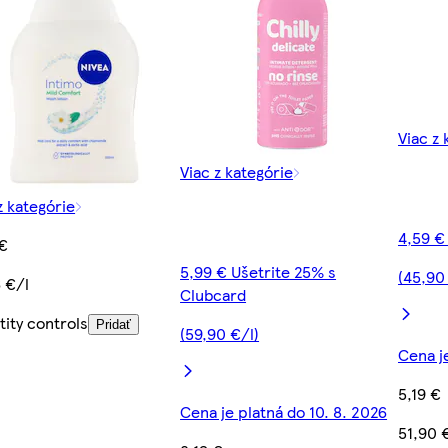
Viac z 
Viac z kategórie
z kategórie
4,59 €
 €
5,99 € Ušetrite 25% s
(45,90
 €/l
Clubcard
ity controls
Pridať
(59,90 €/l)
Cena je
5,19 €
Cena je platná do 10. 8. 2026
51,90 