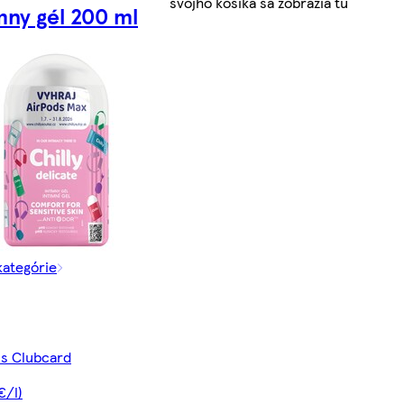
svojho košíka sa zobrazia tu
mny gél 200 ml
kategórie
 s Clubcard
€/l)