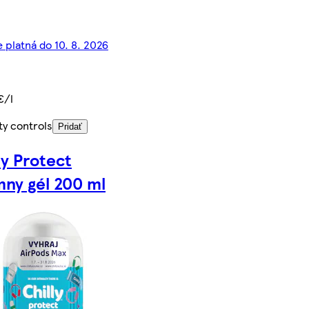
 platná do 10. 8. 2026
€/l
ty controls
Pridať
ly Protect
mny gél 200 ml