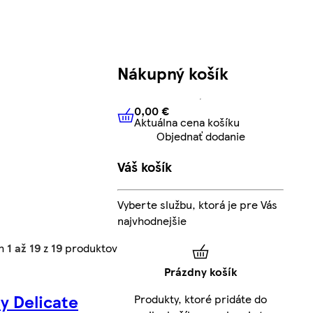
Nákupný košík
0,00 €
Aktuálna cena košíku
0,00 €
Aktuálna cena košíku
Objednať dodanie
Váš košík
Vyberte službu, ktorá je pre Vás
najvhodnejšie
ch
1 až 19
z
19
produktov
Prázdny košík
ly Delicate
Produkty, ktoré pridáte do