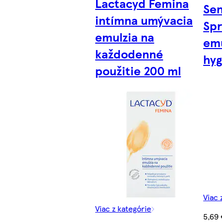
Lactacyd Femina
Sen
intímna umývacia
Sp
emulzia na
emu
každodenné
hyg
použitie 200 ml
Viac 
Viac z kategórie
5,69