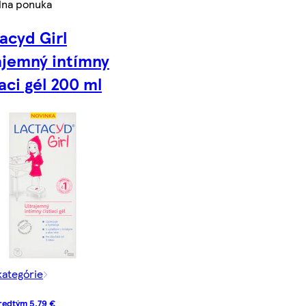
lna ponuka
acyd Girl
ajemný intímny
iaci gél 200 ml
kategórie
redtým 5,79 €