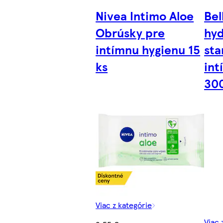
Nivea Intimo Aloe
Bel
Obrúsky pre
hyd
intímnu hygienu 15
sta
ks
int
30
Viac z kategórie
Viac 