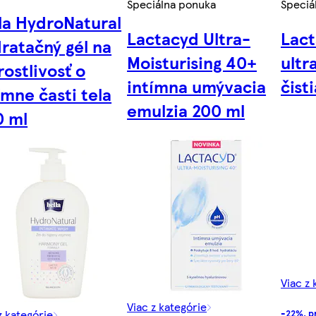
Špeciálna ponuka
Špeciá
la HydroNatural
Lactacyd Ultra-
Lact
ratačný gél na
Moisturising 40+
ultr
rostlivosť o
intímna umývacia
čist
ímne časti tela
emulzia 200 ml
0 ml
Viac z 
Viac z kategórie
z kategórie
-22%, p