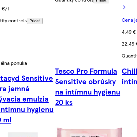
Pridať
 €/l
Cena je
ity controls
Pridať
4,49 €
22,45 
Quanti
iálna ponuka
Tesco Pro Formula
Chil
tacyd Sensitive
Sensitive obrúsky
intí
ra jemná
na intímnu hygienu
vacia emulzia
20 ks
intímnu hygienu
 ml