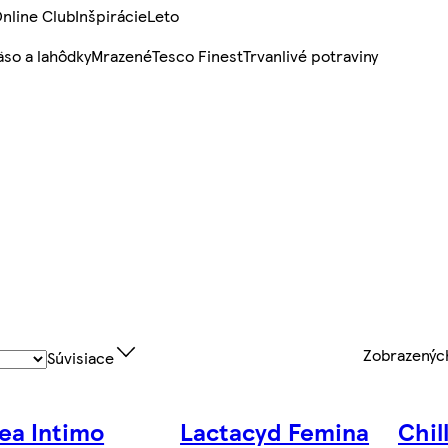
nline Club
Inšpirácie
Leto
so a lahôdky
Mrazené
Tesco Finest
Trvanlivé potraviny
Zobrazený
Súvisiace
ea Intimo
Lactacyd Femina
Chil