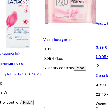
Viac z 
Viac z kategórie
3,99 €
0,99 €
z kategórie
(19,95 
0,05 €/kus
 predtým 4,95 €
Quantity controls
Pridať
je platná do 10. 8. 2026
Cena je
 €
4,49 €
 €/l
22,45 
ity controls
Quanti
Pridať