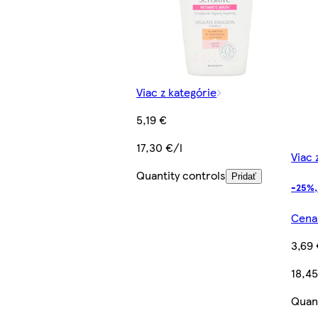
Viac z kategórie
5,19 €
17,30 €/l
Viac 
Quantity controls
Pridať
-25%,
Cena 
3,69
18,45
Quant