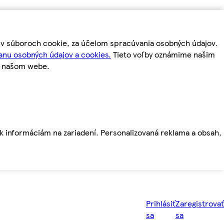
m v súboroch cookie, za účelom spracúvania osobných údajov.
anu osobných údajov a cookies.
Tieto voľby oznámime našim
a našom webe.
ť k informáciám na zariadení. Personalizovaná reklama a obsah,
Prihlásiť
Zaregistrovať
sa
sa