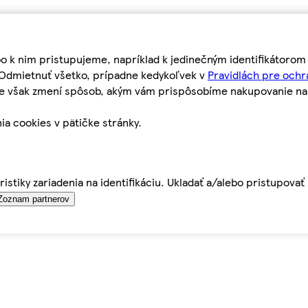
bo k nim pristupujeme, napríklad k jedinečným identifikátoro
o Odmietnuť všetko, prípadne kedykoľvek v
Pravidlách pre ochr
tie však zmení spôsob, akým vám prispôsobíme nakupovanie n
ia cookies v pätičke stránky.
istiky zariadenia na identifikáciu. Ukladať a/alebo pristupova
Zoznam partnerov