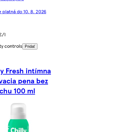
 platná do 10. 8. 2026
€/l
ty controls
Pridať
ly Fresh intímna
vacia pena bez
chu 100 ml