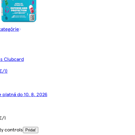
kategórie
 s Clubcard
€/l)
 platná do 10. 8. 2026
€/l
ty controls
Pridať