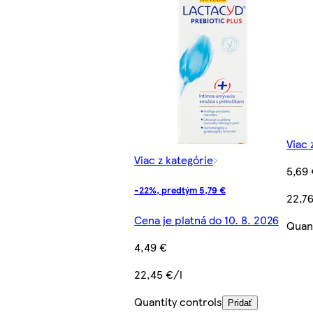
Viac 
Viac z kategórie
5,69
-22%, predtým 5,79 €
22,76
Cena je platná do 10. 8. 2026
Quant
4,49 €
22,45 €/l
Quantity controls
Pridať