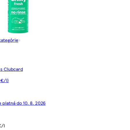
kategórie
 s Clubcard
 €/l)
 platná do 10. 8. 2026
€/l