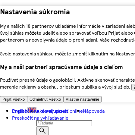
Nastavenia súkromia
My a našich 18 partnerov ukladáme informácie v zariadení ale
Svoj súhlas môžete udeliť alebo spravovať voľbou Prijať aleb
partnerom a neovplyvnia údaje o prehliadaní. Vaše rozhodnu
Svoje nastavenia súhlasu môžete zmeniť kliknutím na Nastaven
My a naši partneri spracúvame údaje s cieľom
Používať presné údaje o geolokácii. Aktívne skenovať charakter
meranie reklamy a obsahu, prieskum publika a vývoj služieb.
Prijať všetko
Odmietnuť všetko
Vlastné nastavenie
Preskočiť na hlavný obsah
English
Ako nakupovať online
Nápoveda
Preskočiť na vyhľadávanie