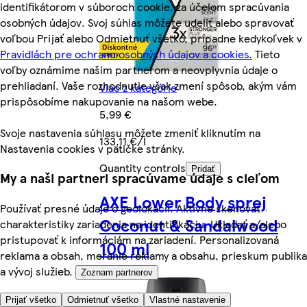
identifikátorom v súboroch cookie, za účelom spracúvania
osobných údajov. Svoj súhlas môžete udeliť alebo spravovať
voľbou Prijať alebo Odmietnuť všetko, prípadne kedykoľvek v
Pravidlách pre ochranu osobných údajov a cookies.
Tieto
voľby oznámime našim partnerom a neovplyvnia údaje o
prehliadaní. Vaše rozhodnutie však zmení spôsob, akým vám
Viac z kategórie
prispôsobíme nakupovanie na našom webe.
5,99 €
Svoje nastavenia súhlasu môžete zmeniť kliknutím na
133,11 €/l
Nastavenia cookies v pätičke stránky.
Quantity controls
Pridať
My a naši partneri spracúvame údaje s cieľom
AXE Lower Body sprej
Používať presné údaje o geolokácii. Aktívne skenovať
Coconut & Sandalwood
charakteristiky zariadenia na identifikáciu. Ukladať a/alebo
pristupovať k informáciám na zariadení. Personalizovaná
100 ml
reklama a obsah, meranie reklamy a obsahu, prieskum publika
a vývoj služieb.
Zoznam partnerov
Prijať všetko
Odmietnuť všetko
Vlastné nastavenie