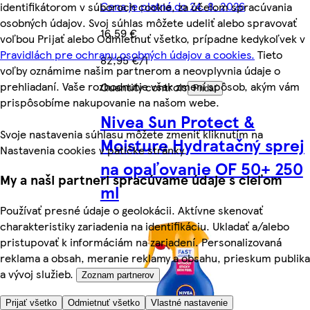
Cena je platná do 24. 8. 2026
identifikátorom v súboroch cookie, za účelom spracúvania
osobných údajov. Svoj súhlas môžete udeliť alebo spravovať
16,59 €
voľbou Prijať alebo Odmietnuť všetko, prípadne kedykoľvek v
Pravidlách pre ochranu osobných údajov a cookies.
Tieto
82,95 €/l
voľby oznámime našim partnerom a neovplyvnia údaje o
prehliadaní. Vaše rozhodnutie však zmení spôsob, akým vám
Quantity controls
Pridať
prispôsobíme nakupovanie na našom webe.
Nivea Sun Protect &
Svoje nastavenia súhlasu môžete zmeniť kliknutím na
Moisture Hydratačný sprej
Nastavenia cookies v pätičke stránky.
na opaľovanie OF 50+ 250
My a naši partneri spracúvame údaje s cieľom
ml
Používať presné údaje o geolokácii. Aktívne skenovať
charakteristiky zariadenia na identifikáciu. Ukladať a/alebo
pristupovať k informáciám na zariadení. Personalizovaná
reklama a obsah, meranie reklamy a obsahu, prieskum publika
a vývoj služieb.
Zoznam partnerov
Prijať všetko
Odmietnuť všetko
Vlastné nastavenie