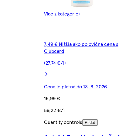
Viac z kategórie
7,49 € Nižšia ako polovičná cena s
Clubcard
(27,74 €/l)
Cena je platná do 13. 8. 2026
15,99 €
59,22 €/l
Quantity controls
Pridať