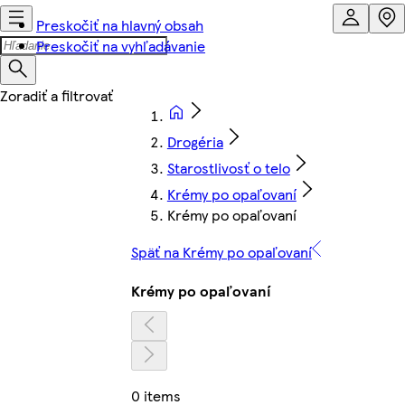
Preskočiť na hlavný obsah
Preskočiť na vyhľadávanie
Drogéria
Starostlivosť o telo
Krémy po opaľovaní
Krémy po opaľovaní
Späť na Krémy po opaľovaní
Krémy po opaľovaní
0 items