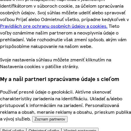
identifikátorom v súboroch cookie, za účelom spracúvania
osobných údajov. Svoj súhlas môžete udeliť alebo spravovať
voľbou Prijať alebo Odmietnuť všetko, prípadne kedykoľvek v
Pravidlách pre ochranu osobných údajov a cookies.
Tieto
voľby oznámime našim partnerom a neovplyvnia údaje o
prehliadaní. Vaše rozhodnutie však zmení spôsob, akým vám
prispôsobíme nakupovanie na našom webe.
Svoje nastavenia súhlasu môžete zmeniť kliknutím na
Nastavenia cookies v pätičke stránky.
My a naši partneri spracúvame údaje s cieľom
Používať presné údaje o geolokácii. Aktívne skenovať
charakteristiky zariadenia na identifikáciu. Ukladať a/alebo
pristupovať k informáciám na zariadení. Personalizovaná
reklama a obsah, meranie reklamy a obsahu, prieskum publika
a vývoj služieb.
Zoznam partnerov
Prijať všetko
Odmietnuť všetko
Vlastné nastavenie