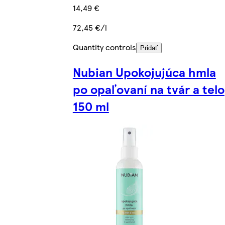
14,49 €
72,45 €/l
Quantity controls
Pridať
Nubian Upokojujúca hmla
po opaľovaní na tvár a telo
150 ml