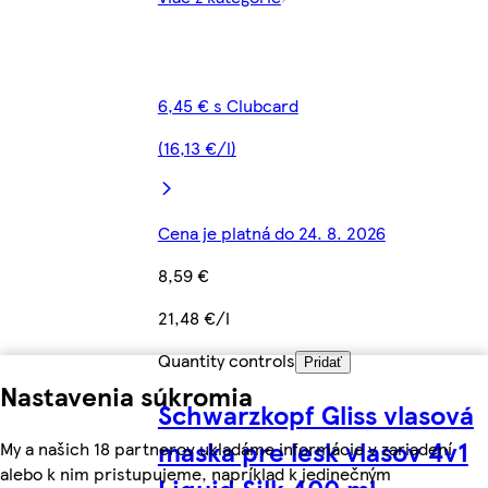
6,45 € s Clubcard
(16,13 €/l)
Cena je platná do 24. 8. 2026
8,59 €
21,48 €/l
Quantity controls
Pridať
Nastavenia súkromia
Schwarzkopf Gliss vlasová
maska pre lesk vlasov 4v1
My a našich 18 partnerov ukladáme informácie v zariadení
alebo k nim pristupujeme, napríklad k jedinečným
Liquid Silk 400 ml