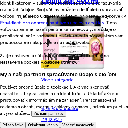
identifikátorom v súboroch cookie, za účelom spracúvania
osobných údajov. Svoj súhlas môžete udeliť alebo spravovať
voľbou Prijať alebo Odmietnuť všetko, prípadne kedykoľvek v
Pravidlách pre ochranu osobných údajov a cookies.
Tieto
voľby oznámime našim partnerom a neovplyvnia údaje o
prehliadaní. Vaše rozhodnutie však zmení spôsob, akým vám
prispôsobíme nakupovanie na našom webe.
Svoje nastavenia súhlasu môžete zmeniť kliknutím na
Nastavenia cookies v pätičke stránky.
My a naši partneri spracúvame údaje s cieľom
Viac z kategórie
Používať presné údaje o geolokácii. Aktívne skenovať
charakteristiky zariadenia na identifikáciu. Ukladať a/alebo
pristupovať k informáciám na zariadení. Personalizovaná
reklama a obsah, meranie reklamy a obsahu, prieskum publika
6,45 € s Clubcard
a vývoj služieb.
Zoznam partnerov
(16,13 €/l)
Prijať všetko
Odmietnuť všetko
Vlastné nastavenie