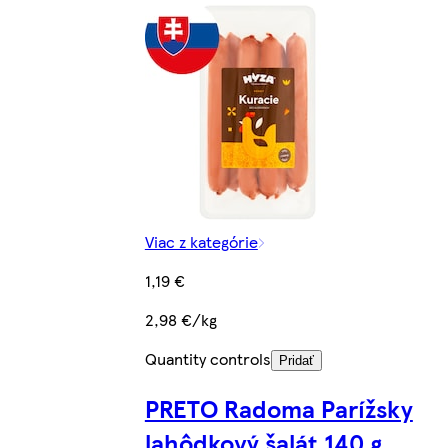
Viac z kategórie
1,19 €
2,98 €/kg
Quantity controls
Pridať
PRETO Radoma Parížsky
lahôdkový šalát 140 g