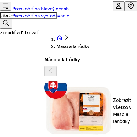
Preskočiť na hlavný obsah
Preskočiť na vyhľadávanie
Mäso a lahôdky
Mäso a lahôdky
Zobraziť
všetko v
Mäso a
lahôdky