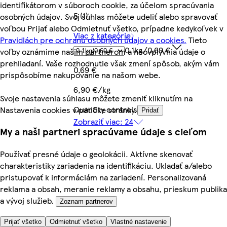
identifikátorom v súboroch cookie, za účelom spracúvania
5 (1)
osobných údajov. Svoj súhlas môžete udeliť alebo spravovať
voľbou Prijať alebo Odmietnuť všetko, prípadne kedykoľvek v
Viac z kategórie
Pravidlách pre ochranu osobných údajov a cookies.
Tieto
0.1kg/0,69 €
voľby oznámime našim partnerom a neovplyvnia údaje o
prehliadaní. Vaše rozhodnutie však zmení spôsob, akým vám
0,69 €
prispôsobíme nakupovanie na našom webe.
6,90 €/kg
Svoje nastavenia súhlasu môžete zmeniť kliknutím na
Quantity controls
Nastavenia cookies v pätičke stránky.
Pridať
Zobraziť viac: 24
My a naši partneri spracúvame údaje s cieľom
Používať presné údaje o geolokácii. Aktívne skenovať
charakteristiky zariadenia na identifikáciu. Ukladať a/alebo
pristupovať k informáciám na zariadení. Personalizovaná
reklama a obsah, meranie reklamy a obsahu, prieskum publika
a vývoj služieb.
Zoznam partnerov
Prijať všetko
Odmietnuť všetko
Vlastné nastavenie