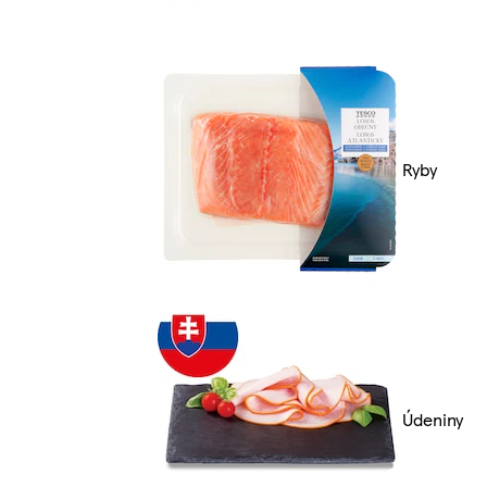
Ryby
Údeniny