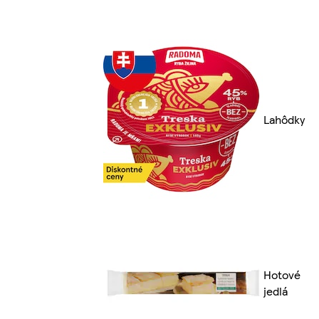
Lahôdky
Hotové
jedlá