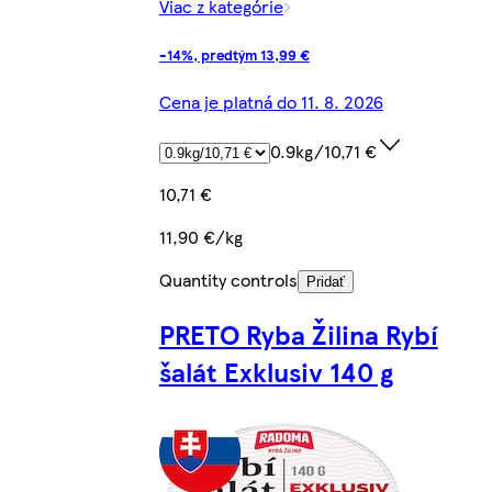
Viac z kategórie
-14%, predtým 13,99 €
Cena je platná do 11. 8. 2026
0.9kg/10,71 €
10,71 €
11,90 €/kg
Quantity controls
Pridať
PRETO Ryba Žilina Rybí
šalát Exklusiv 140 g