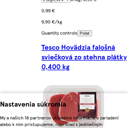
0,99 €
9,90 €/kg
Quantity controls
Pridať
Tesco Hovädzia falošná
sviečková zo stehna plátky
0,400 kg
Nastavenia súkromia
My a našich 18 partnerov ukladáme informácie v zariadení
alebo k nim pristupujeme, napríklad k jedinečným