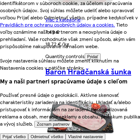
identifikátorom v súboroch cookie, za účelom spracúvania
osobných údajov. Svoj súhlas môžete udeliť alebo spravovať
voľbou Prijať alebo Odmietnuť všetko, prípadne kedykoľvek v
Viac z kategórie
Pravidlách pre ochranu osobných údajov a cookies.
Tieto
7,49 €
voľby oznámime našim partnerom a neovplyvnia údaje o
prehliadaní. Vaše rozhodnutie však zmení spôsob, akým vám
18,72 €/kg
prispôsobíme nakupovanie na našom webe.
Quantity controls
Pridať
Svoje nastavenia súhlasu môžete zmeniť kliknutím na
Nastavenia cookies v pätičke stránky.
Baron Hradčanská šunka
My a naši partneri spracúvame údaje s cieľom
Používať presné údaje o geolokácii. Aktívne skenovať
charakteristiky zariadenia na identifikáciu. Ukladať a/alebo
pristupovať k informáciám na zariadení. Personalizovaná
reklama a obsah, meranie reklamy a obsahu, prieskum publika
a vývoj služieb.
Zoznam partnerov
Prijať všetko
Odmietnuť všetko
Vlastné nastavenie