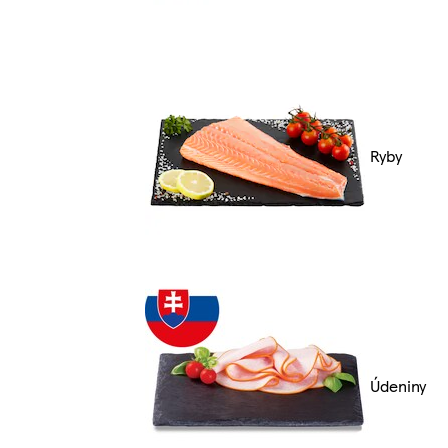
Ryby
Údeniny