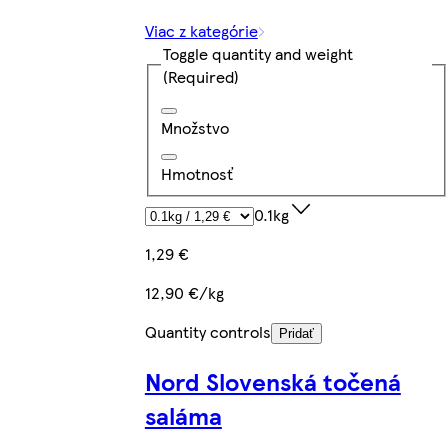
Viac z kategórie
Toggle quantity and weight
(Required)
Množstvo
Hmotnosť
0.1kg
1,29 €
12,90 €/kg
Quantity controls
Pridať
Nord Slovenská točená
saláma