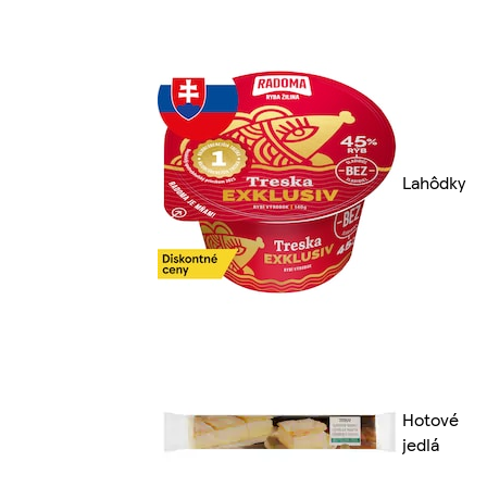
Lahôdky
Hotové
jedlá