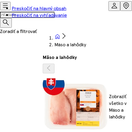
Preskočiť na hlavný obsah
Preskočiť na vyhľadávanie
Mäso a lahôdky
Mäso a lahôdky
Zobraziť
všetko v
Mäso a
lahôdky