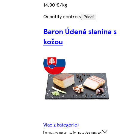
14,90 €/kg
Quantity controls
Pridať
Baron Údená slanina s
kožou
Viac z kategórie
0.1kg/0,99 €