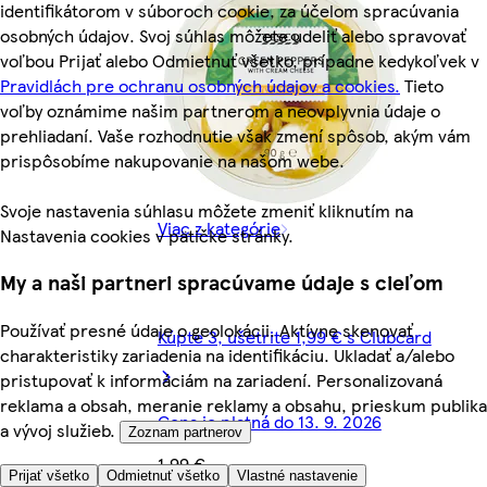
identifikátorom v súboroch cookie, za účelom spracúvania
osobných údajov. Svoj súhlas môžete udeliť alebo spravovať
voľbou Prijať alebo Odmietnuť všetko, prípadne kedykoľvek v
Pravidlách pre ochranu osobných údajov a cookies.
Tieto
voľby oznámime našim partnerom a neovplyvnia údaje o
prehliadaní. Vaše rozhodnutie však zmení spôsob, akým vám
prispôsobíme nakupovanie na našom webe.
Svoje nastavenia súhlasu môžete zmeniť kliknutím na
Viac z kategórie
Nastavenia cookies v pätičke stránky.
My a naši partneri spracúvame údaje s cieľom
Používať presné údaje o geolokácii. Aktívne skenovať
Kúpte 3, ušetrite 1,99 € s Clubcard
charakteristiky zariadenia na identifikáciu. Ukladať a/alebo
pristupovať k informáciám na zariadení. Personalizovaná
reklama a obsah, meranie reklamy a obsahu, prieskum publika
Cena je platná do 13. 9. 2026
a vývoj služieb.
Zoznam partnerov
1,99 €
Prijať všetko
Odmietnuť všetko
Vlastné nastavenie