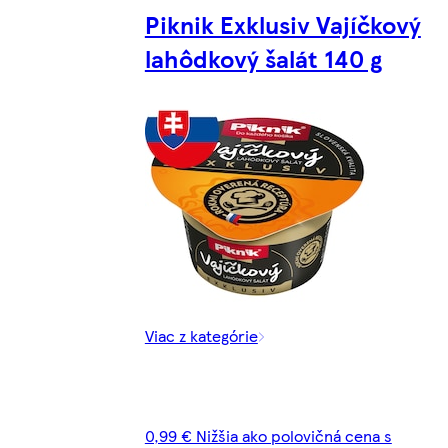
Piknik Exklusiv Vajíčkový
lahôdkový šalát 140 g
Viac z kategórie
0,99 € Nižšia ako polovičná cena s