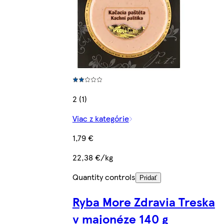
2 (1)
Viac z kategórie
1,79 €
22,38 €/kg
Quantity controls
Pridať
Ryba More Zdravia Treska
v majonéze 140 g