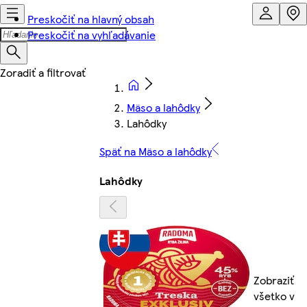
Preskočiť na hlavný obsah
Preskočiť na vyhľadávanie
Mäso a lahôdky
Lahôdky
Späť na Mäso a lahôdky
Lahôdky
Zobraziť
všetko v