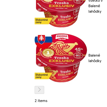
všetko v
Balené
lahôdky
Balené
lahôdky
2 items