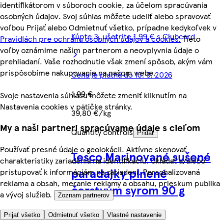
identifikátorom v súboroch cookie, za účelom spracúvania
osobných údajov. Svoj súhlas môžete udeliť alebo spravovať
voľbou Prijať alebo Odmietnuť všetko, prípadne kedykoľvek v
Kúpte 3, ušetrite 1,99 € s Clubcard
Pravidlách pre ochranu osobných údajov a cookies.
Tieto
voľby oznámime našim partnerom a neovplyvnia údaje o
prehliadaní. Vaše rozhodnutie však zmení spôsob, akým vám
prispôsobíme nakupovanie na našom webe.
Cena je platná do 13. 9. 2026
1,99 €
Svoje nastavenia súhlasu môžete zmeniť kliknutím na
Nastavenia cookies v pätičke stránky.
39,80 €/kg
My a naši partneri spracúvame údaje s cieľom
Quantity controls
Pridať
Používať presné údaje o geolokácii. Aktívne skenovať
Tesco Marinované sušené
charakteristiky zariadenia na identifikáciu. Ukladať a/alebo
paradajky plnené
pristupovať k informáciám na zariadení. Personalizovaná
reklama a obsah, meranie reklamy a obsahu, prieskum publika
čerstvým syrom 90 g
a vývoj služieb.
Zoznam partnerov
Prijať všetko
Odmietnuť všetko
Vlastné nastavenie