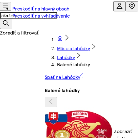
Preskočiť na hlavný obsah
Preskočiť na vyhľadávanie
Mäso a lahôdky
Lahôdky
Balené lahôdky
Späť na Lahôdky
Balené lahôdky
Zobraziť