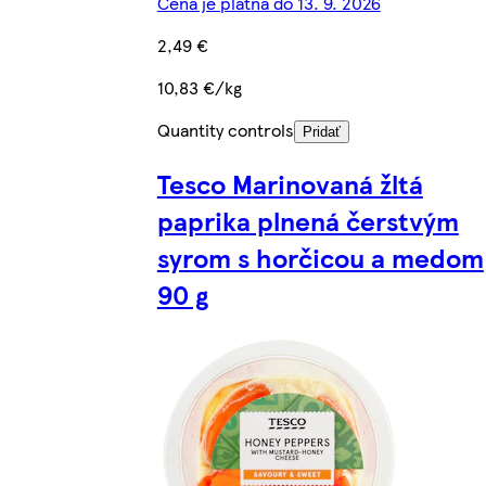
Cena je platná do 13. 9. 2026
2,49 €
10,83 €/kg
Quantity controls
Pridať
Tesco Marinovaná žltá
paprika plnená čerstvým
syrom s horčicou a medom
90 g