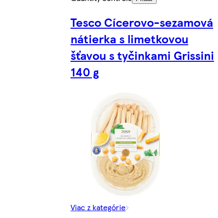
Tesco Cícerovo-sezamová
nátierka s limetkovou
šťavou s tyčinkami Grissini
140 g
Viac z kategórie