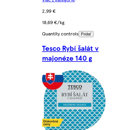
2,99 €
18,69 €/kg
Quantity controls
Pridať
Tesco Rybí šalát v
majonéze 140 g