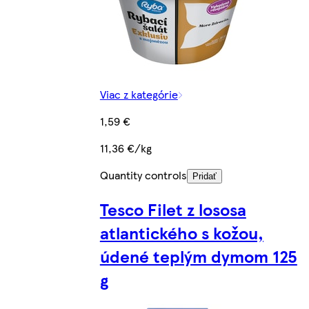
Viac z kategórie
1,59 €
11,36 €/kg
Quantity controls
Pridať
Tesco Filet z lososa
atlantického s kožou,
údené teplým dymom 125
g