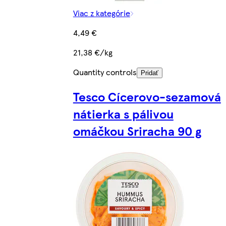
Viac z kategórie
4,49 €
21,38 €/kg
Quantity controls
Pridať
Tesco Cícerovo-sezamová
nátierka s pálivou
omáčkou Sriracha 90 g