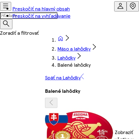
Preskočiť na hlavný obsah
Preskočiť na vyhľadávanie
Mäso a lahôdky
Lahôdky
Balené lahôdky
Späť na Lahôdky
Balené lahôdky
Zobraziť