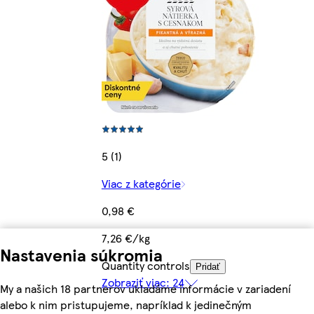
5 (1)
Viac z kategórie
0,98 €
7,26 €/kg
Nastavenia súkromia
Quantity controls
Pridať
Zobraziť viac: 24
My a našich 18 partnerov ukladáme informácie v zariadení
alebo k nim pristupujeme, napríklad k jedinečným