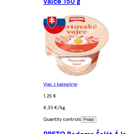
vajce 150 g
Viac z kategórie
1,25 €
8,33 €/kg
Quantity controls
Pridať
PRETO Radoma Šalát Á la