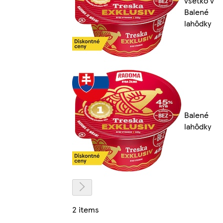
všetko v
Balené
lahôdky
Balené
lahôdky
2 items