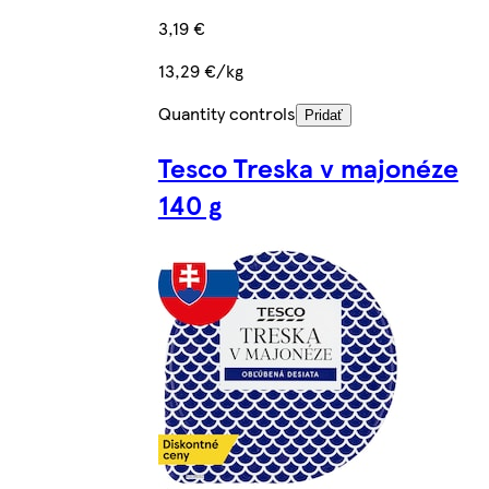
3,19 €
13,29 €/kg
Quantity controls
Pridať
Tesco Treska v majonéze
140 g