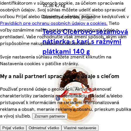
identifikátorom v súboroch cookie, za účelom spracúvania
10,36 €/kg
osobných údajov. Svoj súhlas môžete udeliť alebo spravovať
voľbou Prijať alebo Odmietnuť všetko, prípadne kedykoľvek v
Quantity controls
Pridať
Pravidlách pre ochranu osobných údajov a cookies.
Tieto
Tesco Cícerovo-sezamová
voľby oznámime našim partnerom a neovplyvnia údaje o
prehliadaní. Vaše rozhodnutie však zmení spôsob, akým vám
nátierka s karí s ražnými
prispôsobíme nakupovanie na našom webe.
plátkami 140 g
Svoje nastavenia súhlasu môžete zmeniť kliknutím na
Nastavenia cookies v pätičke stránky.
My a naši partneri spracúvame údaje s cieľom
Používať presné údaje o geolokácii. Aktívne skenovať
charakteristiky zariadenia na identifikáciu. Ukladať a/alebo
pristupovať k informáciám na zariadení. Personalizovaná
reklama a obsah, meranie reklamy a obsahu, prieskum publika
a vývoj služieb.
Zoznam partnerov
Prijať všetko
Odmietnuť všetko
Vlastné nastavenie