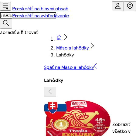
Preskočiť na hlavný obsah
Preskočiť na vyhľadávanie
Mäso a lahôdky
Lahôdky
Späť na Mäso a lahôdky
Lahôdky
Zobraziť
všetko v