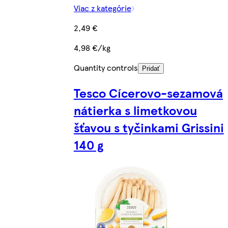
Viac z kategórie
2,49 €
4,98 €/kg
Quantity controls
Pridať
Tesco Cícerovo-sezamová
nátierka s limetkovou
šťavou s tyčinkami Grissini
140 g