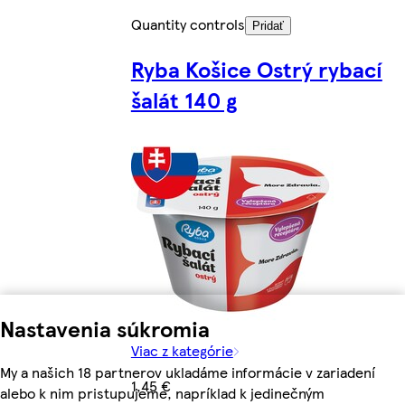
Quantity controls
Pridať
Ryba Košice Ostrý rybací
šalát 140 g
Nastavenia súkromia
Viac z kategórie
My a našich 18 partnerov ukladáme informácie v zariadení
1,45 €
alebo k nim pristupujeme, napríklad k jedinečným