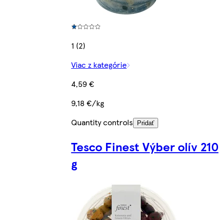
1 (2)
Viac z kategórie
4,59 €
9,18 €/kg
Quantity controls
Pridať
Tesco Finest Výber olív 210
g