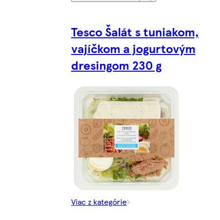
Tesco Šalát s tuniakom,
vajíčkom a jogurtovým
dresingom 230 g
Viac z kategórie