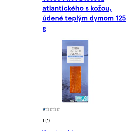
atlantického s kožou,
údené teplým dymom 125
g
1 (1)