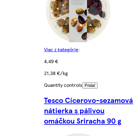
Viac z kategórie
4,49 €
21,38 €/kg
Quantity controls
Pridať
Tesco Cícerovo-sezamová
nátierka s pálivou
omáčkou Sriracha 90 g