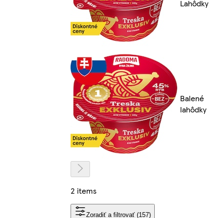
Lahôdky
Balené
lahôdky
2 items
Zoradiť a filtrovať (157)