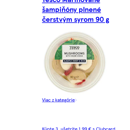
šampiňóny plnené
čerstvým syrom 90 g
Viac z kategórie
Kúpte 3, ušetrite 1,99 € s Clubcard