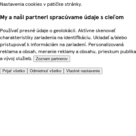
Nastavenia cookies v pätičke stránky.
My a naši partneri spracúvame údaje s cieľom
Používať presné údaje o geolokácii. Aktívne skenovať
charakteristiky zariadenia na identifikáciu. Ukladať a/alebo
pristupovať k informáciám na zariadení. Personalizovaná
reklama a obsah, meranie reklamy a obsahu, prieskum publika
a vývoj služieb.
Zoznam partnerov
Prijať všetko
Odmietnuť všetko
Vlastné nastavenie
Potrebujete pomoc?
Cena doručenia
Bezpečnosť pri nákupe