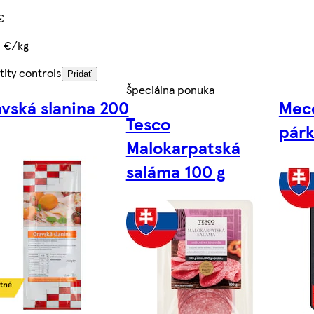
€
0 €/kg
ity controls
Pridať
Špeciálna ponuka
vská slanina 200
Mec
Tesco
párk
Malokarpatská
saláma 100 g