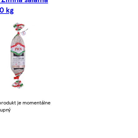
0 kg
produkt je momentálne
tupný