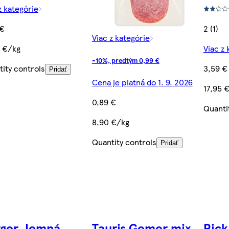
z kategórie
 €
2 (1)
Viac z kategórie
5 €/kg
Viac z 
-10%, predtým 0,99 €
ity controls
3,59 €
Pridať
Cena je platná do 1. 9. 2026
17,95 
0,89 €
Quanti
8,90 €/kg
Quantity controls
Pridať
rger Jemná
Tauris Gemer mix
Pick