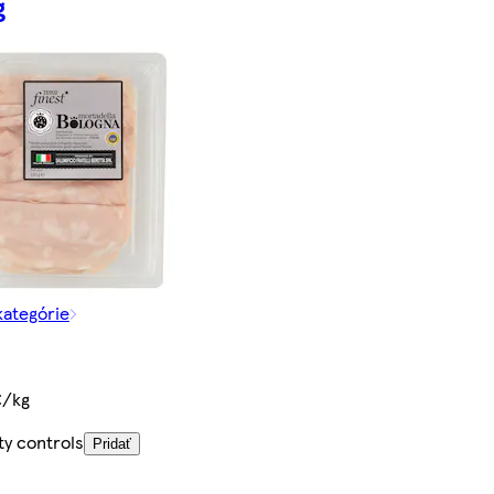
g
kategórie
€/kg
ty controls
Pridať