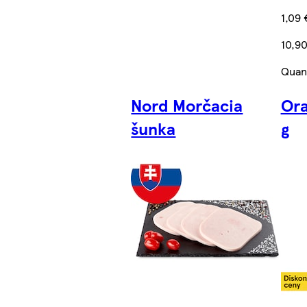
1,09 
10,9
Quant
Nord Morčacia
Ora
šunka
g