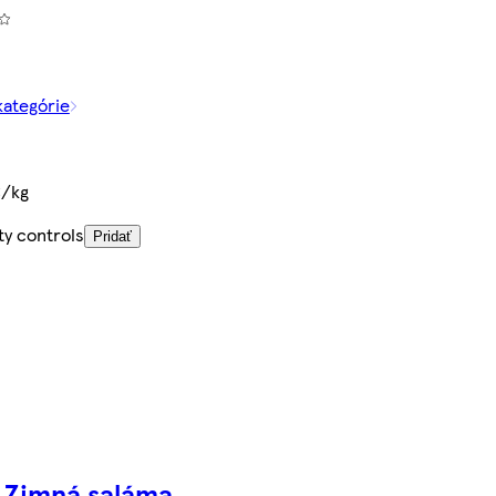
kategórie
€/kg
ty controls
Pridať
 Zimná saláma