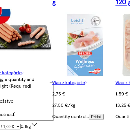
g
120 
z kategórie
ggle quantity and
Viac z kategórie
Viac z 
ight
(Required)
2,75 €
1,59 €
ožstvo
27,50 €/kg
13,25 
otnosť
Quantity controls
Quanti
Pridať
0.1kg