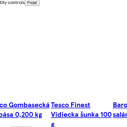
ity controls
Pridať
sco Gombasecká
Tesco Finest
Baro
bása 0,200 kg
Vidiecka šunka 100
sal
g