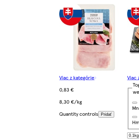
Viac z kategórie
Viac 
To
0,83 €
we
8,30 €/kg
Mn
Quantity controls
Pridať
Hm