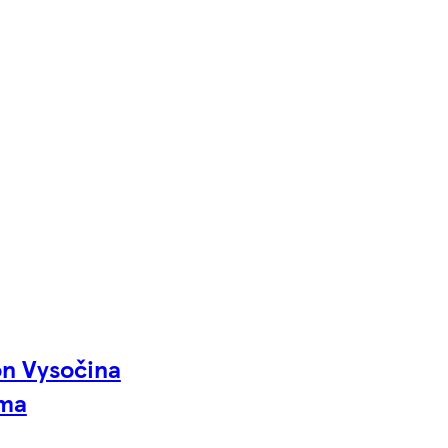
n Vysočina
áma