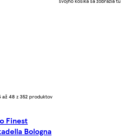
svojho košíka sa zobrazia tu
5 až 48
z
352
produktov
o Finest
adella Bologna