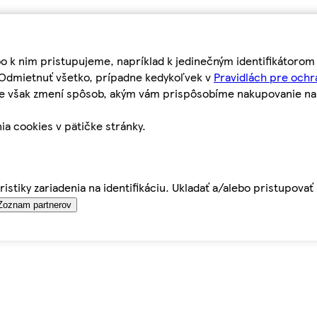
bo k nim pristupujeme, napríklad k jedinečným identifikátoro
o Odmietnuť všetko, prípadne kedykoľvek v
Pravidlách pre ochr
tie však zmení spôsob, akým vám prispôsobíme nakupovanie n
ia cookies v pätičke stránky.
istiky zariadenia na identifikáciu. Ukladať a/alebo pristupova
Zoznam partnerov