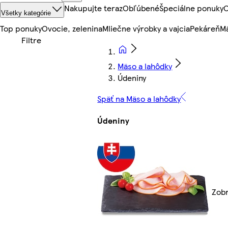
Nakupujte teraz
Obľúbené
Špeciálne ponuky
O
Všetky kategórie
Top ponuky
Ovocie, zelenina
Mliečne výrobky a vajcia
Pekáreň
Mä
Mäso a lahôdky
Údeniny
Späť na Mäso a lahôdky
Údeniny
Zobr