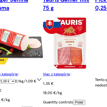
láma
75 g
0,25
z kategórie
Viac z kategórie
Tento 
0.1kg/1,09 €
1,35 €
nedos
€
18,00 €/kg
0 €/kg
Quantity controls
Pridať