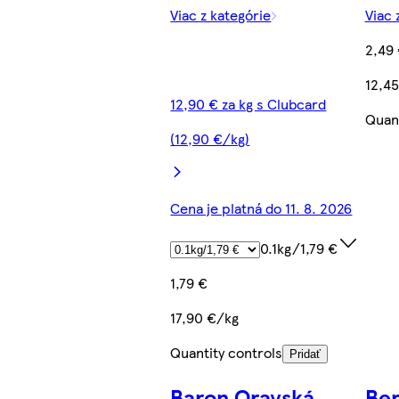
Viac z kategórie
Viac 
2,49
12,4
12,90 € za kg s Clubcard
Quant
(12,90 €/kg)
Cena je platná do 11. 8. 2026
0.1kg/1,79 €
1,79 €
17,90 €/kg
Quantity controls
Pridať
Baron Oravská
Be