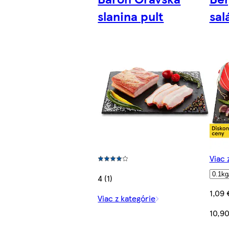
slanina pult
sa
Viac 
4 (1)
1,09 
Viac z kategórie
10,9