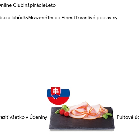
nline Club
Inšpirácie
Leto
so a lahôdky
Mrazené
Tesco Finest
Trvanlivé potraviny
aziť všetko v Údeniny
Pultové ú