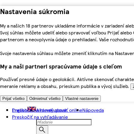
Nastavenia súkromia
My a našich 18 partnerov ukladáme informácie v zariadení ale
Svoj súhlas môžete udeliť alebo spravovať voľbou Prijať aleb
partnerom a neovplyvnia údaje o prehliadaní. Vaše rozhodnu
Svoje nastavenia súhlasu môžete zmeniť kliknutím na Nastaven
My a naši partneri spracúvame údaje s cieľom
Používať presné údaje o geolokácii. Aktívne skenovať charakter
meranie reklamy a obsahu, prieskum publika a vývoj služieb.
Prijať všetko
Odmietnuť všetko
Vlastné nastavenie
Preskočiť na hlavný obsah
English
Ako nakupovať online
Nápoveda
Preskočiť na vyhľadávanie