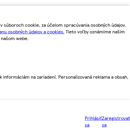
m v súboroch cookie, za účelom spracúvania osobných údajov.
anu osobných údajov a cookies.
Tieto voľby oznámime našim
a našom webe.
ť k informáciám na zariadení. Personalizovaná reklama a obsah,
Prihlásiť
Zaregistrovať
sa
sa