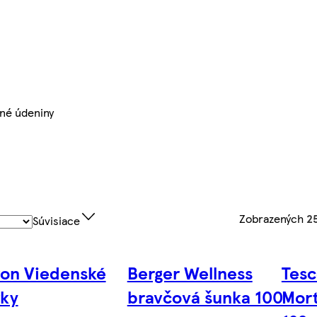
né údeniny
Zobrazených
2
Súvisiace
on Viedenské
Berger Wellness
Tesc
ky
bravčová šunka 100
Mort