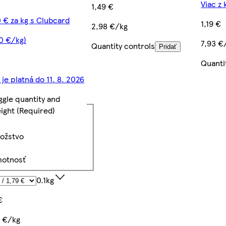
Viac z 
1,49 €
 € za kg s Clubcard
1,19 €
2,98 €/kg
90 €/kg)
7,93 €
Quantity controls
Pridať
Quanti
je platná do 11. 8. 2026
ggle quantity and
ight
(Required)
ožstvo
otnosť
0.1kg
€
0 €/kg