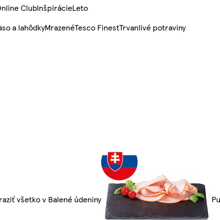
nline Club
Inšpirácie
Leto
so a lahôdky
Mrazené
Tesco Finest
Trvanlivé potraviny
aziť všetko v Balené údeniny
Pu