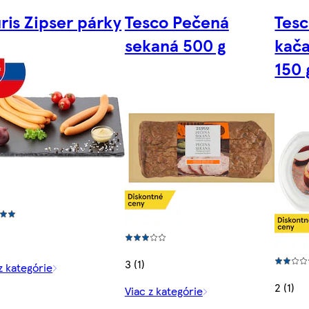
ris Zipser párky
Tesco Pečená
Tesc
sekaná 500 g
kač
150 
3 (1)
z kategórie
2 (1)
Viac z kategórie