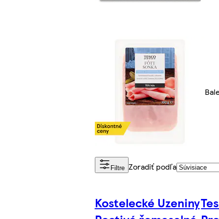
Bal
Zoradiť podľa
Filtre
Kostelecké Uzeniny
Tes