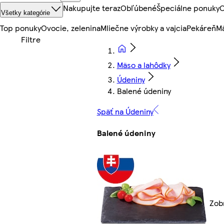
Nakupujte teraz
Obľúbené
Špeciálne ponuky
O
Všetky kategórie
Top ponuky
Ovocie, zelenina
Mliečne výrobky a vajcia
Pekáreň
Mä
Mäso a lahôdky
Údeniny
Balené údeniny
Späť na Údeniny
Balené údeniny
Zobr