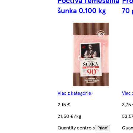
Poctivá řemeselná
Pro
šunka 0,100 kg
70 
Viac z kategórie
Viac 
2,15 €
3,75
21,50 €/kg
53,5
Quantity controls
Quan
Pridať