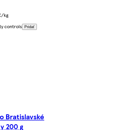
€/kg
ty controls
Pridať
o Bratislavské
y 200 g