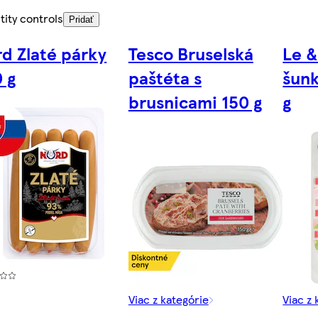
tity controls
Pridať
d Zlaté párky
Tesco Bruselská
Le &
 g
paštéta s
šunk
brusnicami 150 g
g
Viac z kategórie
Viac z 