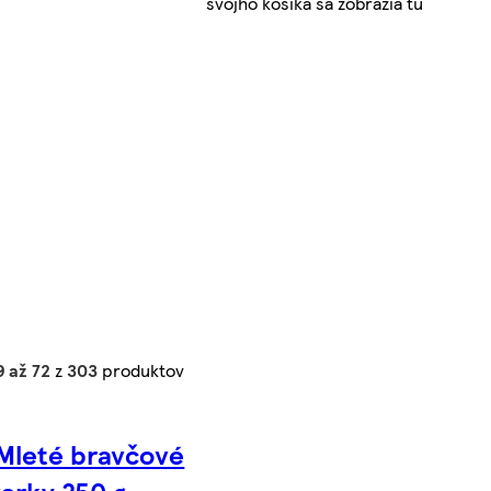
svojho košíka sa zobrazia tu
9 až 72
z
303
produktov
Mleté bravčové