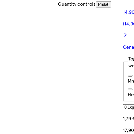
Quantity controls
Pridať
14,90
(14,
Cena 
To
we
Mn
Hm
1,79 
17,9