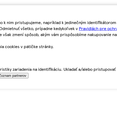
bo k nim pristupujeme, napríklad k jedinečným identifikátoro
o Odmietnuť všetko, prípadne kedykoľvek v
Pravidlách pre ochr
tie však zmení spôsob, akým vám prispôsobíme nakupovanie n
ia cookies v pätičke stránky.
istiky zariadenia na identifikáciu. Ukladať a/alebo pristupova
Zoznam partnerov