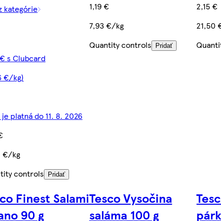
1,19 €
2,15 €
z kategórie
7,93 €/kg
21,50 
Quantity controls
Quanti
Pridať
 € s Clubcard
6 €/kg)
je platná do 11. 8. 2026
€
0 €/kg
tity controls
Pridať
co Finest Salami
Tesco Vysočina
Tesc
ano 90 g
saláma 100 g
párk