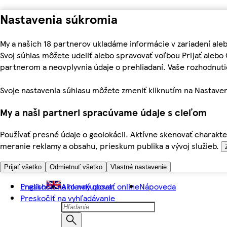
Nastavenia súkromia
My a našich 18 partnerov ukladáme informácie v zariadení ale
Svoj súhlas môžete udeliť alebo spravovať voľbou Prijať aleb
partnerom a neovplyvnia údaje o prehliadaní. Vaše rozhodnu
Svoje nastavenia súhlasu môžete zmeniť kliknutím na Nastaven
My a naši partneri spracúvame údaje s cieľom
Používať presné údaje o geolokácii. Aktívne skenovať charakter
meranie reklamy a obsahu, prieskum publika a vývoj služieb.
Prijať všetko
Odmietnuť všetko
Vlastné nastavenie
Preskočiť na hlavný obsah
English
Ako nakupovať online
Nápoveda
Preskočiť na vyhľadávanie