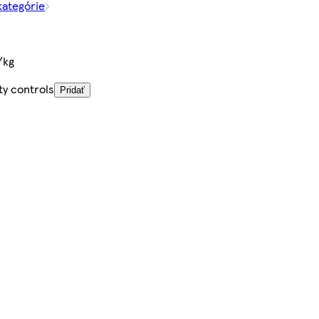
kategórie
/kg
ty controls
Pridať