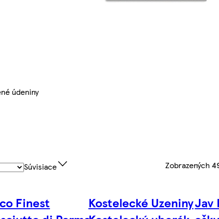
ené údeniny
Zobrazených
4
Súvisiace
co Finest
Kostelecké Uzeniny
Jav 