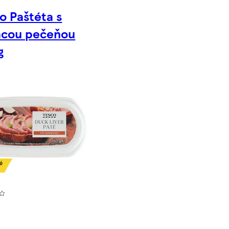
o Paštéta s
acou pečeňou
g