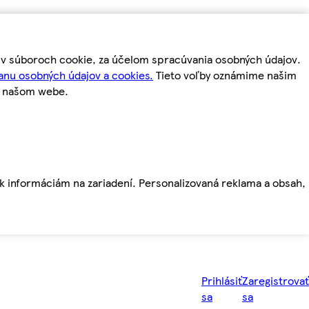
m v súboroch cookie, za účelom spracúvania osobných údajov.
anu osobných údajov a cookies.
Tieto voľby oznámime našim
a našom webe.
ť k informáciám na zariadení. Personalizovaná reklama a obsah,
Prihlásiť
Zaregistrovať
sa
sa