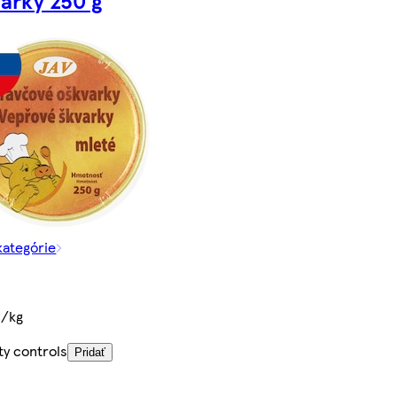
arky 250 g
kategórie
€/kg
ty controls
Pridať