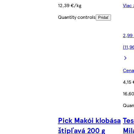
12,39 €/kg
Viac 
Quantity controls
Pridať
2,99
(11,9
Cena 
4,15 
16,6
Quan
Pick Makói klobása
Tes
štipľavá 200 g
Mil