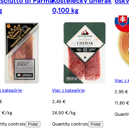
sciutto di Parma
Kostelecký uherák
oškv
g
0,100 kg
Viac z 
z kategórie
Viac z kategórie
2,95 €
 €
2,45 €
11,80 
7 €/kg
24,50 €/kg
Quanti
tity controls
Quantity controls
Pridať
Pridať