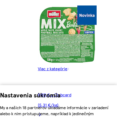
Viac z kategórie
Nastavenia súkromia
0,69 € s Clubcard
(5,31 €/kg)
My a našich 18 partnerov ukladáme informácie v zariadení
alebo k nim pristupujeme, napríklad k jedinečným