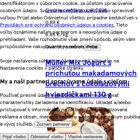
identifikátorom v súboroch cookie, za účelom spracúvania
Cena je platná do 1. 9. 2026
osobných údajov. Svoj súhlas môžete udeliť alebo spravovať
voľbou Prijať alebo Odmietnuť všetko, prípadne kedykoľvek v
0,89 €
Pravidlách pre ochranu osobných údajov a cookies.
Tieto
voľby oznámime našim partnerom a neovplyvnia údaje o
6,85 €/kg
prehliadaní. Vaše rozhodnutie však zmení spôsob, akým vám
prispôsobíme nakupovanie na našom webe.
Quantity controls
Pridať
Müller Mix Jogurt s
Svoje nastavenia súhlasu môžete zmeniť kliknutím na
Nastavenia cookies v pätičke stránky.
príchuťou makadamových
My a naši partneri spracúvame údaje s cieľom
orechov s čokoládovými
hviezdičkami 130 g
Používať presné údaje o geolokácii. Aktívne skenovať
charakteristiky zariadenia na identifikáciu. Ukladať a/alebo
pristupovať k informáciám na zariadení. Personalizovaná
reklama a obsah, meranie reklamy a obsahu, prieskum publika
a vývoj služieb.
Zoznam partnerov
Prijať všetko
Odmietnuť všetko
Vlastné nastavenie