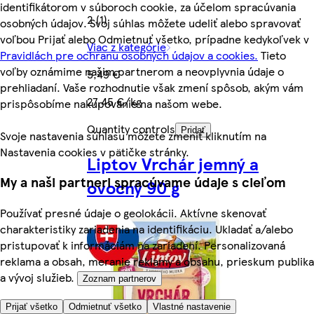
identifikátorom v súboroch cookie, za účelom spracúvania
2 (1)
osobných údajov. Svoj súhlas môžete udeliť alebo spravovať
voľbou Prijať alebo Odmietnuť všetko, prípadne kedykoľvek v
Viac z kategórie
Pravidlách pre ochranu osobných údajov a cookies.
Tieto
voľby oznámime našim partnerom a neovplyvnia údaje o
5,49 €
prehliadaní. Vaše rozhodnutie však zmení spôsob, akým vám
27,45 €/kg
prispôsobíme nakupovanie na našom webe.
Quantity controls
Pridať
Svoje nastavenia súhlasu môžete zmeniť kliknutím na
Nastavenia cookies v pätičke stránky.
Liptov Vrchár jemný a
My a naši partneri spracúvame údaje s cieľom
ovocný 90 g
Používať presné údaje o geolokácii. Aktívne skenovať
charakteristiky zariadenia na identifikáciu. Ukladať a/alebo
pristupovať k informáciám na zariadení. Personalizovaná
reklama a obsah, meranie reklamy a obsahu, prieskum publika
a vývoj služieb.
Zoznam partnerov
Prijať všetko
Odmietnuť všetko
Vlastné nastavenie