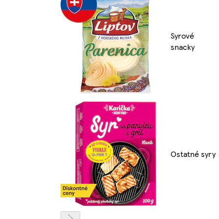
Syrové
snacky
Ostatné syry