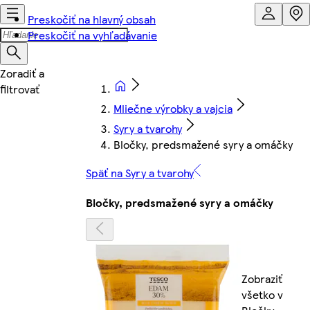
Preskočiť na hlavný obsah
Preskočiť na vyhľadávanie
Mliečne výrobky a vajcia
Syry a tvarohy
Bločky, predsmažené syry a omáčky
Späť na Syry a tvarohy
Bločky, predsmažené syry a omáčky
Zobraziť
všetko v