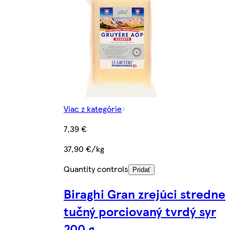
Viac z kategórie
7,39 €
37,90 €/kg
Quantity controls
Pridať
Biraghi Gran zrejúci stredne
tučný porciovaný tvrdý syr
200 g