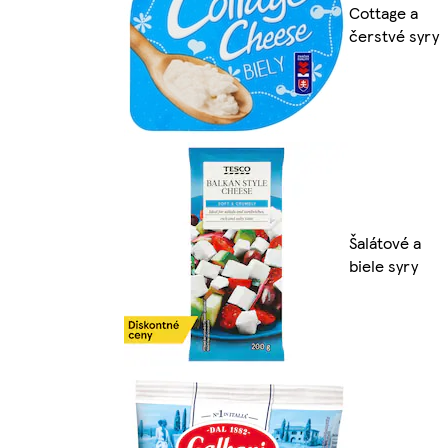
Cottage a
čerstvé syry
Šalátové a
biele syry