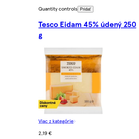
Quantity controls
Pridať
Tesco Eidam 45% údený 250
g
Viac z kategórie
2,19 €