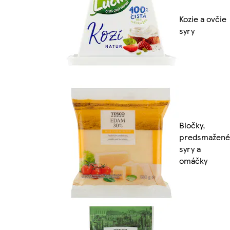
Kozie a ovčie
syry
Bločky,
predsmažené
syry a
omáčky