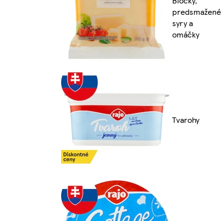
Bločky,
predsmažené
syry a
omáčky
Tvarohy