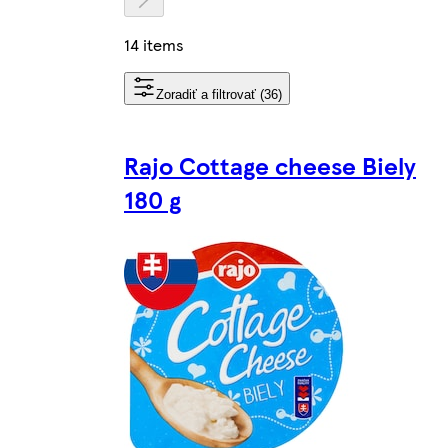
14 items
Zoradiť a filtrovať (36)
Rajo Cottage cheese Biely
180 g