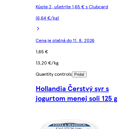
Kúpte 2, ušetrite 1,65 € s Clubcard
(6,64 €/kg)
Cena je platná do 11. 8. 2026
1,65 €
13,20 €/kg
Quantity controls
Pridať
Hollandia Čerstvý syr s
jogurtom menej soli 125 g