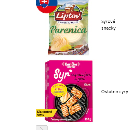
Syrové
snacky
Ostatné syry