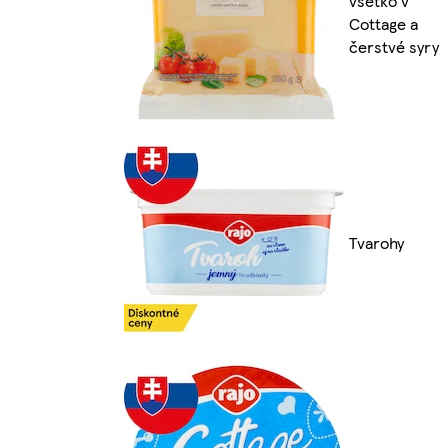
všetko v
Cottage a
čerstvé syry
Tvarohy