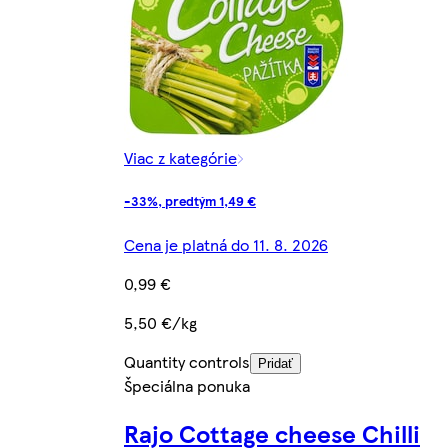
Viac z kategórie
-33%, predtým 1,49 €
Cena je platná do 11. 8. 2026
0,99 €
5,50 €/kg
Quantity controls
Pridať
Špeciálna ponuka
Rajo Cottage cheese Chilli