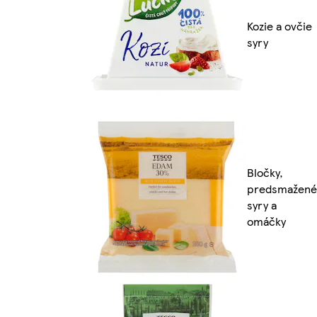
Kozie a ovčie
syry
Bločky,
predsmažené
syry a
omáčky