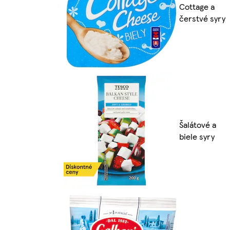
Cottage a
čerstvé syry
Šalátové a
biele syry