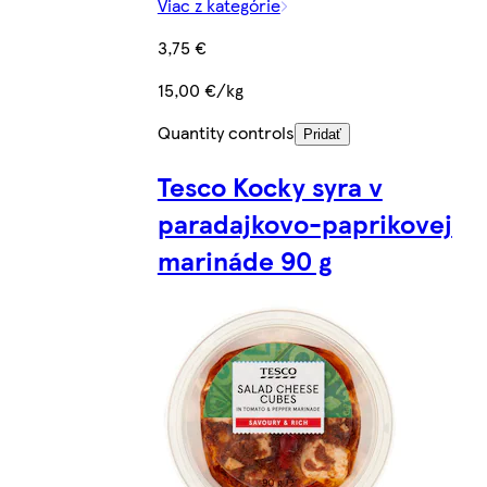
Viac z kategórie
3,75 €
15,00 €/kg
Quantity controls
Pridať
Tesco Kocky syra v
paradajkovo-paprikovej
marináde 90 g