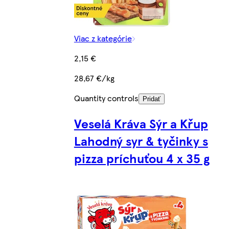
Viac z kategórie
2,15 €
28,67 €/kg
Quantity controls
Pridať
Veselá Kráva Sýr a Křup
Lahodný syr & tyčinky s
pizza príchuťou 4 x 35 g