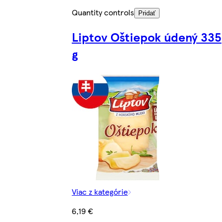
Quantity controls
Pridať
Liptov Oštiepok údený 335
g
Viac z kategórie
6,19 €