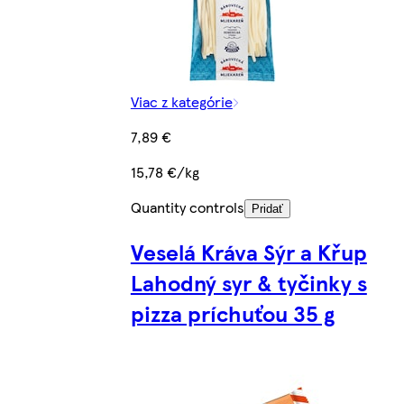
Viac z kategórie
7,89 €
15,78 €/kg
Quantity controls
Pridať
Veselá Kráva Sýr a Křup
Lahodný syr & tyčinky s
pizza príchuťou 35 g