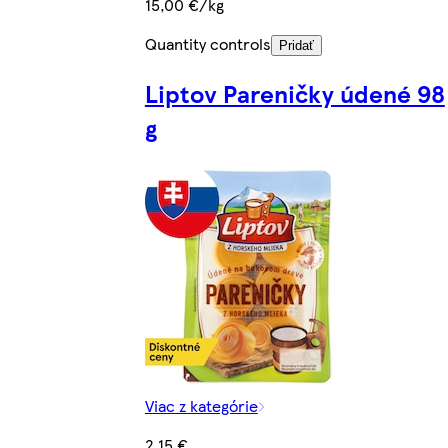
15,00 €/kg
Quantity controls
Pridať
Liptov Pareničky údené 98
g
Viac z kategórie
2,15 €